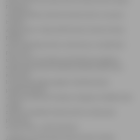
Piemēram,
vairākās pilsētas vietās tika rekonstruēts un no jauna
izbūvēts
apgaismojums. Tāpat pilsētā īstenoti rekonstrukcijas
projekti,
veikti asfaltēšanas darbi, notika ietvju un sabiedrisko
pieturvietu
izbūve, kā arī tīrīti grāvji. Aktuāli bijuši arī pagalmu
sakārtošanas darbi, ko pilsētas daudzdzīvokļu namu
iedzīvotāji
īstenoja pašvaldības pagalmu labiekārtošanas
programmas gaitā.
«Aptuveni 10 procenti atļauju izsniegtas arī dažāda veida
avārijas
darbiem. Visbiežāk tie bijuši saistīti ar ūdensvada
plīsumiem
vecajos tīklos,» stāsta E.Rubenis.
Jāpiebilst, ka 2016. gadā rakšanas darbu komisija