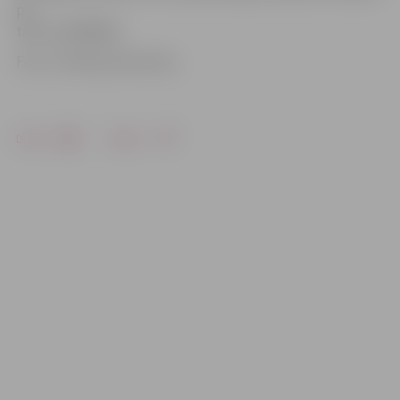
pa
tālruni 63048618.
Foto: «Pilsētsaimniecība»
Drukāt
Dalīties