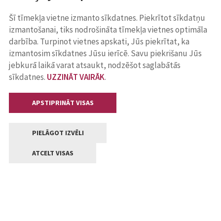
Šī tīmekļa vietne izmanto sīkdatnes. Piekrītot sīkdatņu
izmantošanai, tiks nodrošināta tīmekļa vietnes optimāla
darbība. Turpinot vietnes apskati, Jūs piekrītat, ka
izmantosim sīkdatnes Jūsu ierīcē. Savu piekrišanu Jūs
jebkurā laikā varat atsaukt, nodzēšot saglabātās
sīkdatnes.
UZZINĀT VAIRĀK
.
APSTIPRINĀT VISAS
PIELĀGOT IZVĒLI
ATCELT VISAS