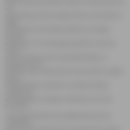
skaidro pilsētas pašvaldības iestādes «Pilsētsaimniecība»
ielu
ekspluatācijas inženieris Edgars Rubenis. Viņš norāda, ka
šogad
aktivizējušies arī privātmāju īpašnieki, kuri vēlējās
īpašumā
pievilkt gāzi. «Tas ir aktuāli gan jaunbūvēs, kurās tiek
ierīkota
apkures sistēma, gan arī dzīvojamajās mājās, kur,
piemēram, līdz ar
īpašnieku maiņu malkas apkures tiek nomainīta uz gāzes
apkuri,»
norāda E.Rubenis, papildinot, ka rakšanas atļaujas
pieteikuši arī
privātīpašnieki, kuri šogad uzsāka māju vai citu ēku
būvniecību.
Tāpat šogad pilsētā īstenoti dažādi infrastruktūras
uzlabošanas
darbi, kuriem bija nepieciešama rakšanas darbu atļauja.