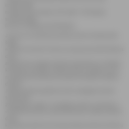
izsniedza 486
rakšanas darbu atļaujas, 2017. gadā – 525 atļaujas,
savukārt šogad
līdz šim izsniegtas jau 620 atļaujas.
Jāuzsver, ka noslēdzošā rakšanas darbu komisijas sēde
šogad
notika 30. novembrī. Ziemas un pavasara periodā rakšanas
darbu
atļaujas tiks izsniegtas tikai pēc pieprasījuma, izvērtējot
klimatiskos apstākļus. Rakšanas darbu veicējiem, kam ir
nenokārtotas saistības par iepriekš veiktajiem rakšanas
darbiem
Jelgavas pilsētā, jāpabeidz darbi vai jāpagarina darbu
termiņš līdz
2019. gada15. maijam. To iespējams izdarīt, sazinoties ar
«Pilsētsaimniecības» Apsaimniekošanas nodaļas rakšanas
darbu
komisijas sekretāru ielu ekspluatācijas inženieri E.Rubeni