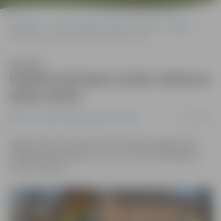
Sākumlapa
Portāla “Jelgavas Vēstnesis” arhīvs
Pilsētā
Pilsētā ievērojami audzis rakšanas darbu skaits
Klausīties
Pilsētā ievērojami audzis rakšanas
darbu skaits
18/12/2018
Pilsētā
Portāla “Jelgavas Vēstnesis” arhīvs
Šogad pilsētas rakšanas darbu komisija izsniegusi 620
rakšanas darbu atļaujas, un tas ir par teju 100 atļaujām
vairāk nekā pērn.