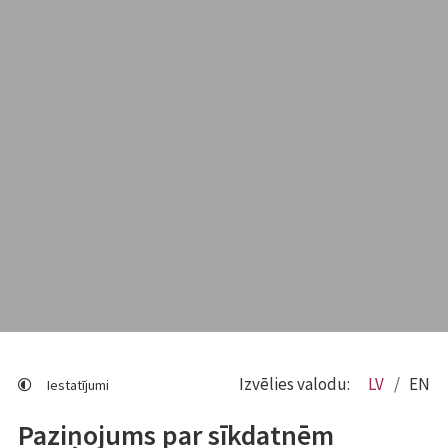
Izvēlies valodu:
LV
EN
Iestatījumi
Paziņojums par sīkdatnēm