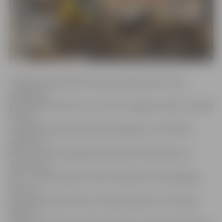
«Šogad rakšanas darbu atļauju pieprasījumu krass
pieaugums
galvenokārt saistīts ar to, ka SIA «Jelgavas ūdens» pilsētā
turpina
realizēt ūdenssaimniecības pakalpojumu attīstības
projekta 5.
kārtu, kurā tiek paplašināti pilsētas kanalizācijas un
ūdensvada
tīkli – cilvēki labprāt izmanto iespēju tiem pieslēgties,
bet tam
sākotnēji nepieciešams attiecīgi saskaņot arī rakšanas
darbus,»