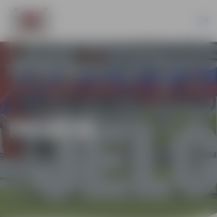
PILSĒTĀ