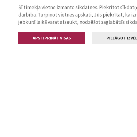
Šī tīmekļa vietne izmanto sīkdatnes. Piekrītot sīkdat
darbība. Turpinot vietnes apskati, Jūs piekrītat, ka i
jebkurā laikā varat atsaukt, nodzēšot saglabātās sīkd
APSTIPRINĀT VISAS
PIELĀGOT IZVĒL
Kontakti
Jelgavas valstp
Lielā iela 11
+371 630055
pasts@jelga