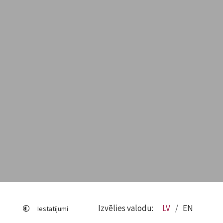
Izvēlies valodu:
LV
EN
Iestatījumi