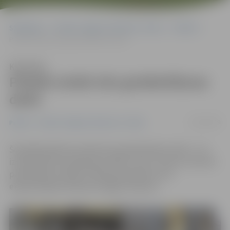
Sākumlapa
Portāla “Jelgavas Vēstnesis” arhīvs
Pilsētā
Pilsētā notiek ielu greiderēšanas darbi
Klausīties
Pilsētā notiek ielu greiderēšanas
darbi
01/04/2019
Pilsētā
Portāla “Jelgavas Vēstnesis” arhīvs
Šonedēļ pilsētā turpinās ielu greiderēšanas darbi – tie
izvēles kārtā notiek grants ielās, kuras ir sausas, informē
pašvaldības iestāde «Pilsētsaimniecība» ielu
ekspluatācijas inženieris Edgars Rubenis.