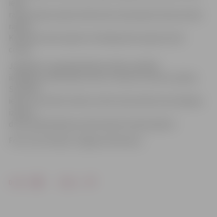
ielas
rajonā, Depo rajonā, Kalnciema ceļa rajonā, Garozas ielas
rajonā,
Kazarmes ielas rajonā un Dambja ielas rajonā, kā arī
citviet.
Jāpiebilst, ka greiderēšanas darbus pilsētā
iespējams veikt ielās, kuras ir vismaz 3,5 metrus platas.
Savukārt
ielās, kur šobrīd notiek vai drīzumā notiks komunikāciju
izbūves
darbi, greiderēšanas darbi šobrīd netiek plānoti.
Foto: Ivars Veiliņš/«Jelgavas Vēstnesis»
Drukāt
Dalīties