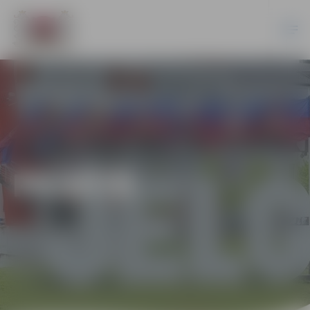
PILSĒTĀ