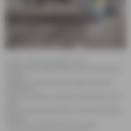
Ja laiks ir lietains vai, ja piesalst un tad
ir atkusnis, grants seguma ielās uz brauktuvēm var sākt
veidoties
izskalojumi un bedres, jo grants segas konstrukcija
pārmitrinās un
zaudē savu nestspēju. Tāpēc šādos laikapstākļos netiek
veikta
grants ielu seguma greiderēšana. Tomēr, laikapstākļiem
pamazām
uzlabojoties, greiderēšanas darbi var notikt.