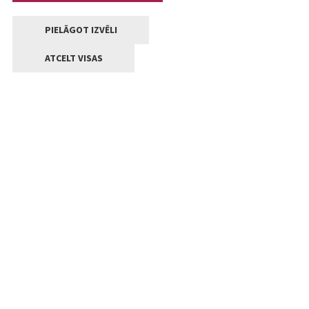
PIELĀGOT IZVĒLI
ATCELT VISAS
Kontakti
Jelgavas valstpilsētas pašvaldība
Lielā iela 11, Jelgava, LV-3001
+371 63005522
pasts@jelgava.lv