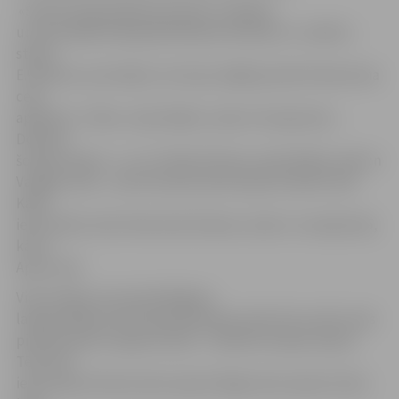
«Šobrīd laikapstākļi pamazām uzlabojas
un atsevišķās ielās greiderēšanas darbi jau ir uzsākti,»
stāsta
E.Rubenis, precizējot, ka tie jau daļēji paveikti Kalnciema
ceļa
apkārtnē – Bērzu ceļā, Klijēnu ceļā un Vecajā ceļā –,
Dobeles
šosejas rajonā – 2. un 3. līnijā, Šūmaņu ceļā, Malkas ceļā un
Vangaļu ceļā –, kā arī Garozas ielas rajonā, Ganību ielā,
Kārļa
ielā, Saldus ielā, Parka ielā, Rubeņu ceļā un Jaunajā ceļā,
kā arī
Apiņu ielā.
Viņš norāda, ka pie labvēlīgiem
laikapstākļiem aprīlī greiderēšanas darbi tiks veikti visās
pilsētas grants seguma ielās – Dobeles šosejas rajonā,
Tērvetes
ielas rajonā, Romas ielas rajonā, Rīgas ielas rajonā, Vidus