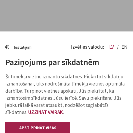
Izvēlies valodu:
LV
EN
Iestatījumi
Paziņojums par sīkdatnēm
Šī tīmekļa vietne izmanto sīkdatnes. Piekrītot sīkdatņu
izmantošanai, tiks nodrošināta tīmekļa vietnes optimāla
darbība. Turpinot vietnes apskati, Jūs piekrītat, ka
izmantosim sīkdatnes Jūsu ierīcē. Savu piekrišanu Jūs
jebkurā laikā varat atsaukt, nodzēšot saglabātās
sīkdatnes.
UZZINĀT VAIRĀK
.
APSTIPRINĀT VISAS