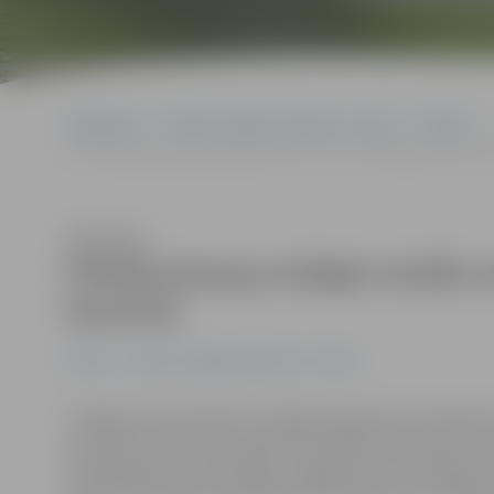
Sākumlapa
Portāla “Jelgavas Vēstnesis” arhīvs
Pilsētā
Pilsētā pieaug noslēgto laulību skaits, bet sarūk laulību skaits ba
Klausīties
Pilsētā pieaug noslēgto laulību s
baznīcās
Pilsētā
Portāla “Jelgavas Vēstnesis” arhīvs
Jelgavas Dzimtsarakstu nodaļas apkopotie statistikas 
to laulību skaits, kas reģistrētas kādā no baznīcām, ta
Salīdzinājumā ar 2015. gadu, šogad baznīcā noslēgto l