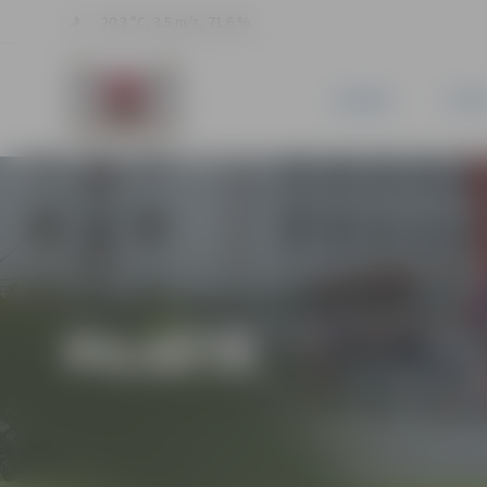
20.3 °C, 3.5 m/s, 71.6 %
JAUNUMI
PILSĒ
PILSĒTĀ