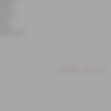
atistikas
istiskos
n, rēķinot
aita
 skaita
ejoša,» spriež
Drukāt
Dalīties