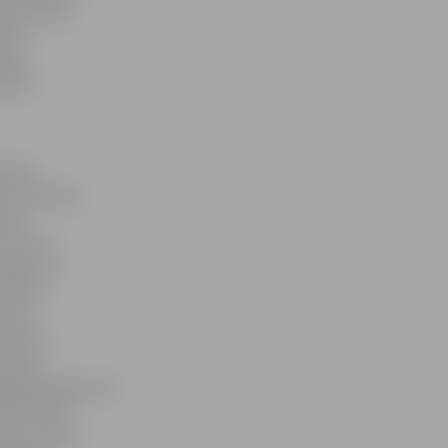
juši vismaz
ārši,
šajā
ījuma
ģiskās
vu nozīmību.
lības
r kļuvuši
elgavā, un
tistikā
tāsta
 laulību
atlaban
agājušā gadsimta
edzīvotāju
āk, bet mira