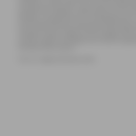
vai aizbrauca vairāk cilvēku. Par to liecina Centrālās st
pārvaldes dati. Iespējams, saliekot kopā visus šos stat
apstākļus, situācija nemaz nav ar tik lejupejošu līkni u
procentuālā attiecībā vai attiecībā pret iedzīvotāju sk
izmaiņām Latvijā vai Jelgavā, baznīcā noslēgto laulību
attiecība ir gandrīz nemainīga vai pat nedaudz augšup
filozofijas zinātņu doktors.
Foto: no «Jelgavas Vēstneša» arhīva