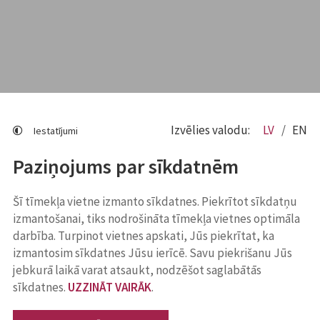
Izvēlies valodu:
LV
EN
Iestatījumi
Paziņojums par sīkdatnēm
Šī tīmekļa vietne izmanto sīkdatnes. Piekrītot sīkdatņu
izmantošanai, tiks nodrošināta tīmekļa vietnes optimāla
darbība. Turpinot vietnes apskati, Jūs piekrītat, ka
izmantosim sīkdatnes Jūsu ierīcē. Savu piekrišanu Jūs
jebkurā laikā varat atsaukt, nodzēšot saglabātās
sīkdatnes.
UZZINĀT VAIRĀK
.