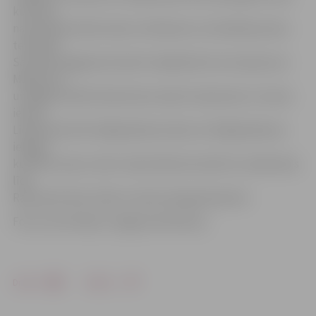
kultūras
nama dekoratīvās vāzes rotā baneri ar Lielvārdes jostas
tematiku.
Savukārt apgaismes balsti Lielajā ielā no krustojuma ar
Māras ielu
un Rīgas ielā līdz Kalnciema ceļa krustojumam, Uzvaras
ielā no
Lielās ielas līdz Krišjāņa Barona ielai un Krišjāņa Barona
ielā gar
kultūras namu, kā arī Jāņa Čakstes bulvārī no Lielās ielas
līdz
Raiņa ielai tiek rotāti ar valsts karoga baneriem.
Foto: Ivars Veiliņš/«Jelgavas Vēstnesis»
Drukāt
Dalīties