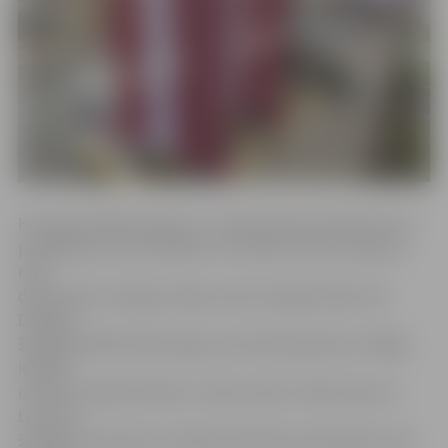
Hercoga Jēkaba laukumu, Jāņa Čakstes bulvāri pie LLU
peldbaseina, kā arī Mātera un Svētes ielas krustojumu
rotā
dekoratīvie vainagi Latvijas valsts karoga krāsās, bet
Dobeles
šosejā pie Mīlestības alejas, pie Alunāna parka un Rīgas
ielā 53C
izvietoti optiskie dekori «Latvju raksti». Miera ielas un
Lietuvas
šosejas krustojumā, rotācijas aplī Pasta ielas galā un pie