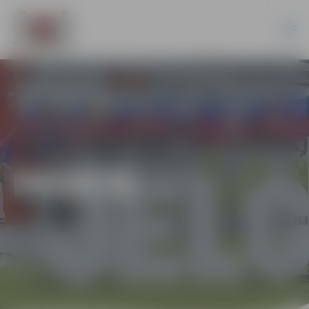
PILSĒTĀ