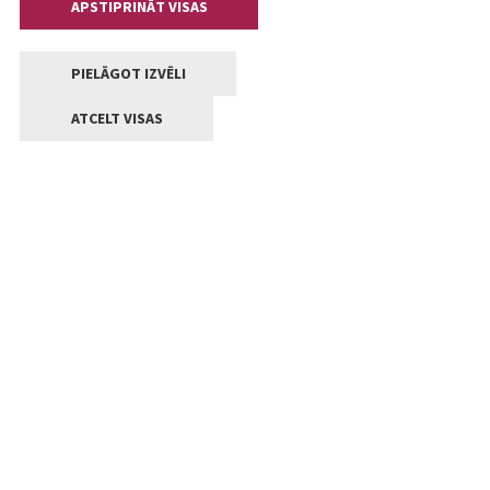
APSTIPRINĀT VISAS
PIELĀGOT IZVĒLI
ATCELT VISAS
Kontakti
Jelgavas valstpilsētas pašvaldība
Lielā iela 11, Jelgava, LV-3001
+371 63005522
pasts@jelgava.lv