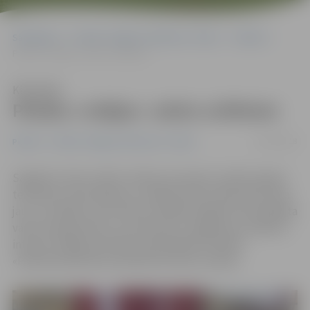
Sākumlapa
Portāla “Jelgavas Vēstnesis” arhīvs
Pilsētā
Pilsēta «rotājas» valsts svētkiem
Klausīties
Pilsēta «rotājas» valsts svētkiem
30/10/2018
Pilsētā
Portāla “Jelgavas Vēstnesis” arhīvs
Sagaidot valsts svētku mēnesi novembri, pilsēta iegūst
tematisku noformējumu. Lielākā svētku dekorāciju daļa
jau ir uzstādīta, bet vēl līdz nedēļas beigām tiks pabeigta
valsts karoga baneru izvietošana uz apgaismes stabiem,
informē Jelgavas pilsētas pašvaldības iestādes
«Pilsētsaimniecība» pārstāve Kristīne Lazdiņa.