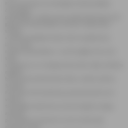
M.Krūmiņš stāsta, ka sudrabegles stāvoklis pēdējos
četrus gadus
pasliktinājies – kokakm arvien vairāk dzeltē skujas, kas ir
galvenais vizuālais signāls, ka kokam ir bojāta sakņu
sistēma.
«Turklāt sudrabegle atrodas vietā, kur gadījumā, ja
lūztu, radītu
nopietnu apdraudējumu – pie tās ir gājēju ietves, iela,
skola,
stāvlaukums, tur ir diezgan liela kustība. Tāpēc nolēmām
negaidīt
brīdi, kad tās stāvoklis kļūs kritisks,» skaidro mežzinis.
Savukārt
Pasta salas vītola stāvoklis jau pavasarī bija slikts, bet
vispirms
tika izzāģēti nokaltušie zari, kā arī atvieglots vainags,
apmēram
par trešdaļu to samazinot un cerot, ka koks spēs
atkopties. Tomēr