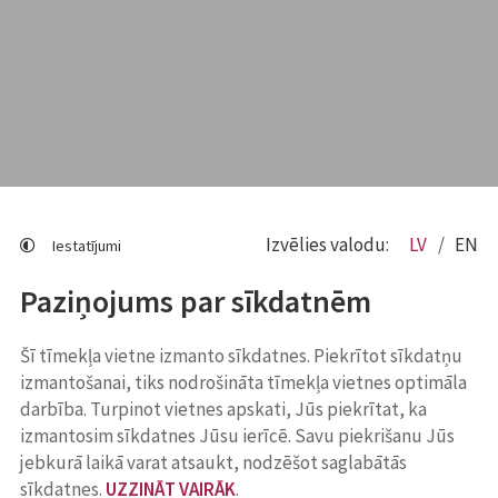
Izvēlies valodu:
LV
EN
Iestatījumi
Paziņojums par sīkdatnēm
Šī tīmekļa vietne izmanto sīkdatnes. Piekrītot sīkdatņu
izmantošanai, tiks nodrošināta tīmekļa vietnes optimāla
darbība. Turpinot vietnes apskati, Jūs piekrītat, ka
izmantosim sīkdatnes Jūsu ierīcē. Savu piekrišanu Jūs
jebkurā laikā varat atsaukt, nodzēšot saglabātās
sīkdatnes.
UZZINĀT VAIRĀK
.