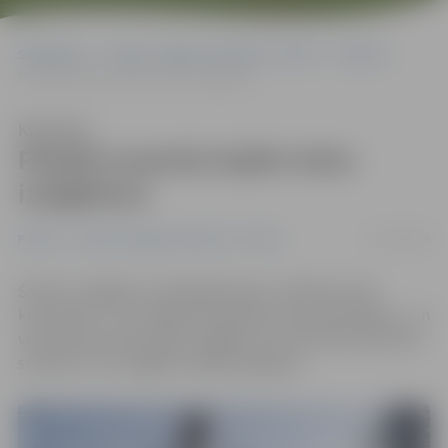
Sākumlapa
Portāla “Jelgavas Vēstnesis” arhīvs
Pilsētā
Pilsētā turpinās bojāto koku izzāģēšana
Klausīties
Pilsētā turpinās bojāto koku
izzāģēšana
30/11/2018
Pilsētā
Portāla “Jelgavas Vēstnesis” arhīvs
Šodien nozāģēta sudrabegle Raiņa un Mātera ielas
krustojumā – pie Jelgavas Spīdolas valsts ģimnāzijas – un
vītols Pasta salā netālu no gājēju tilta. Abi koki bija sliktā
stāvoklī un tos saglābt nebija iespējams.