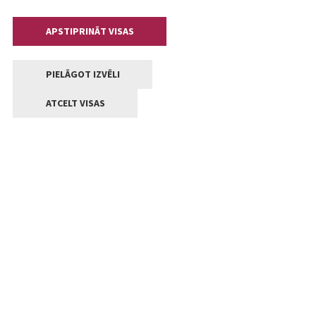
APSTIPRINĀT VISAS
PIELĀGOT IZVĒLI
ATCELT VISAS
Kontakti
Jelgavas valstpilsētas pašvaldība
Lielā iela 11, Jelgava, LV-3001
+371 63005522