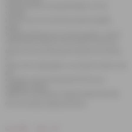
vasarā tā stāvoklis strauji pasliktinājās un ne vien
turpināja
kalst zari, bet arī tā stumbrā pie saknēm parādījās
plaisas.
Situāciju pasliktina arī tas, ka vītols aug slīpi – tam nav
stabilas sakņu sistēmas un tas nosveras uz vienu pusi.
Mežzinis uzsver, ka ikviena koka stāvoklis tiek izvērtēts
un
vispirms koku mēģina glābt. Ja tas nedod rezultātu, tikai
pēc
speciālistu atzinuma tiek pieņemt lēmums par
nozāģēšanu. Atļauja
zāģēt koku tiek saskaņota Jelgavas pilsētas Būvvaldē.
Foto: Ivars Veiliņš/«Jelgavas Vēstnesis»
Drukāt
Dalīties