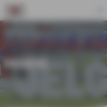
PILSĒTĀ