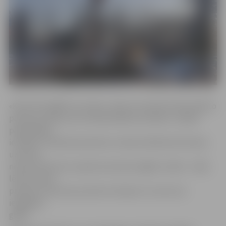
«Koki tiek zāģēti visu laiku, tikai ne vienmēr iedzīvotāji to
pamana, īpaši, ja tas notiek pilsētas nomalē,» norāda
pašvaldības
iestādes «Pilsētsaimniecība» mežzinis Mārtiņš Krūmiņš,
uzsverot:
neviens koks bez nopietna iemesla zāģēts netiek – šāds
lēmums tiek
pieņemts tikai tad, ja koks iet bojā un to vairs nav
iespējams
glābt.