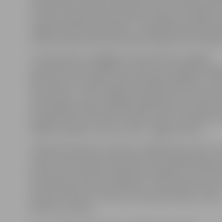
laukumā pretī Katoļu ielai, Pasta ielas un Driksas iela
un Garozas ielā pie Cukurfabrikas stacijas. Ar papildu n
Jelgavas pilsētas bibliotēka – ir papildināta arī infor
Stacijas laukumā pie pieminekļa Jelgavas atbrīvotāji
«Tas tiek darīts, lai gājējiem tūristiem būtu vieglāk
orientēties mūsu pilsētā, lai tūristi justos gaidīti Jelg
Mūsuprāt, šīs norādes palīdzēs labāk orientēties un at
mūsu darbu,» atzīst Jelgavas reģionālā Tūrisma centr
informācijas nodaļas vadītāja Vita Kindereviča, piebils
konkrētā vieta, kurā tiek uzstādīta zīme, izraudzīta,
dažādus aspektus. Viens no tiem – gājēju plūsma.
«Pilsētsaimniecības» projektu vadītāja Aļona Virviča-
stāsta, ka jaunās tūrisma norāžu zīmes papildinātas ar
kas ļauj caur viedierīci tiešsaistē noskaidrot visu infor
mūsu pilsētas tūrisma objektiem. «Galvenokārt kods 
ārzemju tūristiem, taču to var izmantot ikviens,» saka
A.Virviča-Jansone.