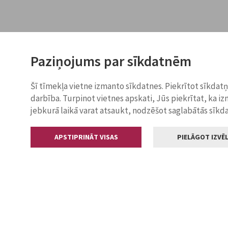
Paziņojums par sīkdatnēm
Šī tīmekļa vietne izmanto sīkdatnes. Piekrītot sīkdat
darbība. Turpinot vietnes apskati, Jūs piekrītat, ka i
jebkurā laikā varat atsaukt, nodzēšot saglabātās sīkd
APSTIPRINĀT VISAS
PIELĀGOT IZVĒL
Kontakti