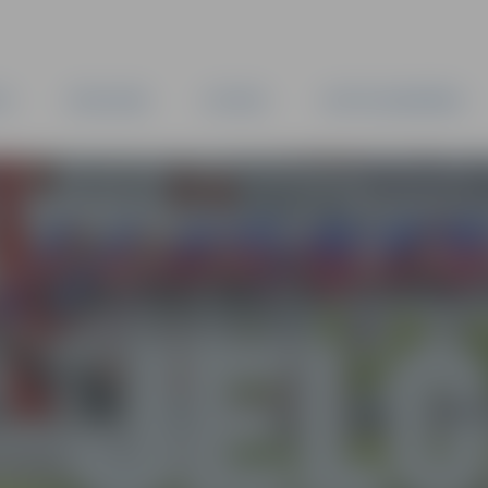
TA
PAŠVALDĪBA
IESTĀDES
KAPITĀLSABIEDRĪBAS