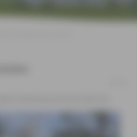
Pilsētā uzstāda jaunas norādes tūristiem
ūristiem
02/05/2018
Jelgavā uzstāda piecas jaunas tūrisma norāžu zīmes.