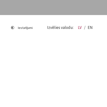
Izvēlies valodu:
LV
EN
Iestatījumi
Lapas karte