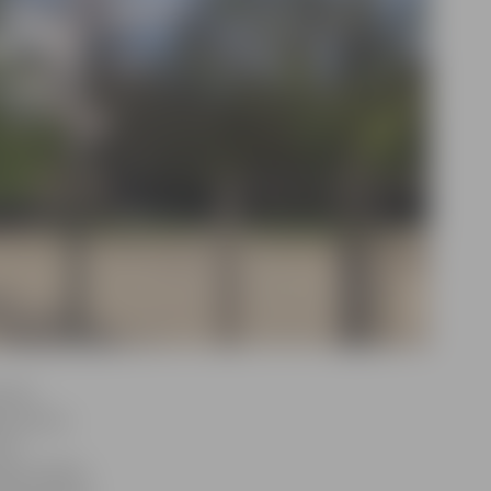
stīne
tas piecas
las
coga Jēkaba