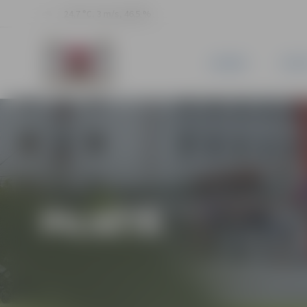
24.7 °C, 3 m/s, 46.5 %
JAUNUMI
PILSĒ
PILSĒTĀ