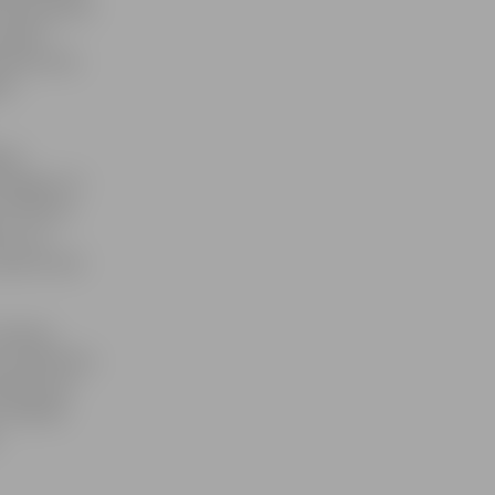
s krustojumā
orādi –
matīvā zīme
em.
avā.
vieglos arī
a Tūrisma
tot, ka
 ņemot vērā
Jansone
ī ar QR kodu,
māciju par
ir domāts