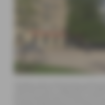
Pašvaldības iestādes «Pilsētsaimniecība» pārstāve Kri
Lazdiņa informē, ka līdz 3. maijam pilsētā tiks uzstādī
jaunas tūrisma norāžu zīmes: Driksas ielas un Katoļu ie
krustojumā, Pilssalas ielā pie auto stāvlaukuma, Her