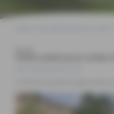
Sākumlapa
Portāla “Jelgavas Vēstnesis” arhīvs
Pilsētā
Klausīties
Pilsētā uzstāda jaunas norādes t
Pilsētā
Portāla “Jelgavas Vēstnesis” arhīvs
Lai tūristiem mūsu pilsētā būtu vieglāk orientēties, 