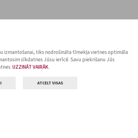
ņu izmantošanai, tiks nodrošināta tīmekļa vietnes optimāla
zmantosim sīkdatnes Jūsu ierīcē. Savu piekrišanu Jūs
atnes.
UZZINĀT VAIRĀK
.
I
ATCELT VISAS
Klientu apkalpošana