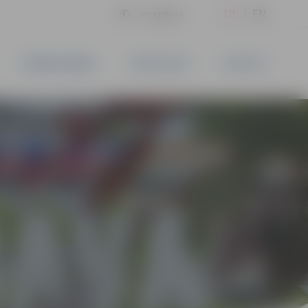
LV
EN
Iestatījumi
UZŅĒMĒJDARBĪBA
PAKALPOJUMI
KONTAKTI