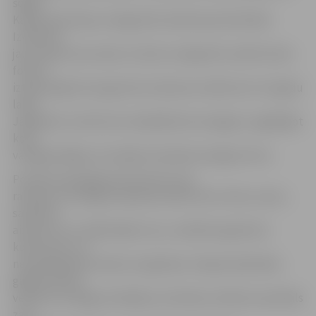
šogad
Katoļu ielas liepu vainagi tiek veidoti jaunā tehnikā.
Izvēloties
jaunu griezuma veidu, šo koku vainagi tiks veidoti kuba
formā –
izteiksmīga forma gan būs redzama tuvāko divu trīs gadu
laikā.
Jāpiebilst, ka līdz šim visbiežāk koki vainagoti, saglabājot
koku
vainaga dabīgo vai veidojot lodveida vainagu formu.
Portāls www.jelgavasvestnesis.lv jau
rakstīja, ka vainagu kopšanas darbi ietver slimo, sauso,
savijušos,
aizlauzto un citādi bojāto zaru, nevēlamo galotnes
konkurentu un
nesamērīgi lielo sānzaru izgriešanu. Nepieciešamības
gadījumā tiek
veikta arī vainaga retināšana, lai kokam veidotos optimāls
zaru