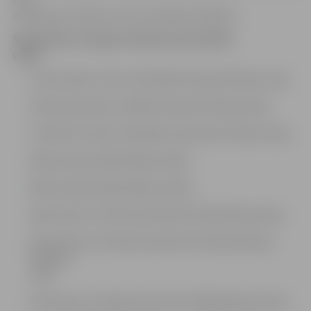
izvietojums. Darbus veic SIA «Dabas Tēlnieks».
Šogad koku vainagu veidošanu paredzēts
veikt:
Cukura ielā, no Veco Strēlnieku ielas līdz Pļavu ielai,
Ūdensvada ielā, no Mātera ielas līdz Pētera ielai,
Traktoristu ielā, no Namdaru ielas līdz Pionieru ielai,
Meiju ceļā, pie ēkas Meiju ceļā 9,
Meiju ceļā, pie ēkas Meiju ceļā 23,
Kļavu ielā, no Tērvetes ielas līdz Emīla Dārziņa ielai,
Dārza ielā, no Tērvetes ielas līdz Pulkveža Oskara
Kalpaka
ielai,
Pasta ielā, no Dobeles ielas līdz Krišjāņa Barona ielai,