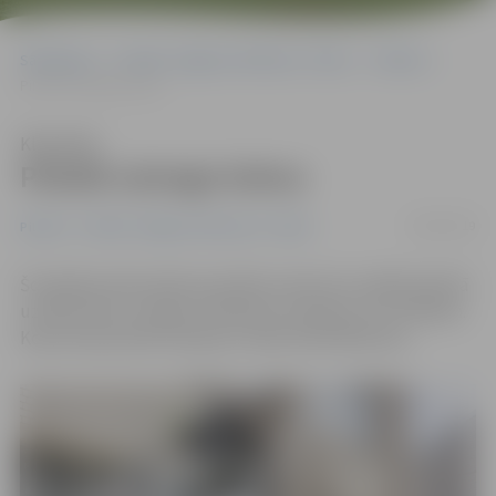
Sākumlapa
Portāla “Jelgavas Vēstnesis” arhīvs
Pilsētā
Pilsētā vainago kokus
Klausīties
Pilsētā vainago kokus
29/03/2019
Pilsētā
Portāla “Jelgavas Vēstnesis” arhīvs
Šonedēļ profesionāla speciālista arborista vadībā pilsētā
uzsākta koku vainagu veidošana, kopšana un formēšana.
Kopumā paredzēts apkopt vairāk nekā 300 kokus.