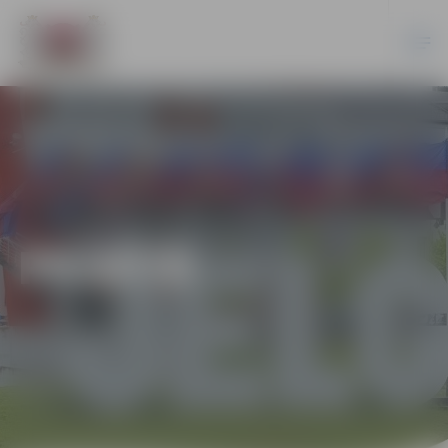
PILSĒTĀ