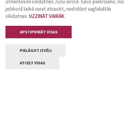
izmantosim sīkdatnes Jūsu ierīcē. Savu piekrišanu Jūs
jebkurā laikā varat atsaukt, nodzēšot saglabātās
sīkdatnes.
UZZINĀT VAIRĀK
.
APSTIPRINĀT VISAS
PIELĀGOT IZVĒLI
ATCELT VISAS
Kontakti
Jelgavas valstpilsētas pašvaldība