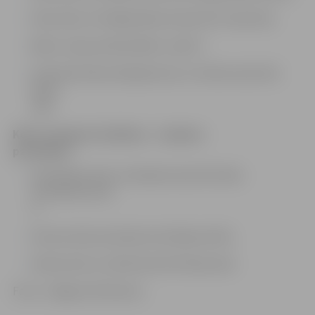
Pasta ielā, no Krišjāņa Barona ielas līdz Jāņa ielai,
Bebru ceļā, pie ēkas Bebru ceļā 27,
Pulkveža Oskara Kalpaka iela, no Svētes ielas līdz
Raiņa
ielai.
Koku vainagu formēšana – cirpšana
paredzēta:
Vecpilsētas ielā, no Dobeles ielas līdz ēkai
Vecpilsētas ielai
5,
Garozas ielā, pie īpašuma Aviācijas ielā 6,
Katoļu ielā, no Lielās ielas līdz Raiņa ielai.
Foto: «Jelgavas Vēstnesis»