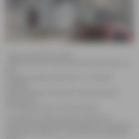
Jelgavas pašvaldības iestādes
«Pilsētsaimniecība» mežzinis Mārtiņš Krūmiņš stāsta, ka
koku
vainagošana pilsētā notiek cikliski – pēc iepriekš
izstrādāta
grafika atkarībā no koka šķirnes. Šopavasar pilsētas
apstādījumos
tiks vainagotas liepas, kā arī ošlapu kļavas.
«Šonedēļ koku vainagu veidošana notiek Katoļu
ielas posmā no Raiņa ielas līdz Lielajai ielai. Tur paredzēts
apstrādāt ap 100 kokiem,» stāsta M.Krūmiņš, papildinot: