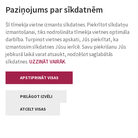
Paziņojums par sīkdatnēm
Šī tīmekļa vietne izmanto sīkdatnes. Piekrītot sīkdatņu
izmantošanai, tiks nodrošināta tīmekļa vietnes optimāla
darbība. Turpinot vietnes apskati, Jūs piekrītat, ka
izmantosim sīkdatnes Jūsu ierīcē. Savu piekrišanu Jūs
jebkurā laikā varat atsaukt, nodzēšot saglabātās
sīkdatnes.
UZZINĀT VAIRĀK
.
APSTIPRINĀT VISAS
PIELĀGOT IZVĒLI
ATCELT VISAS