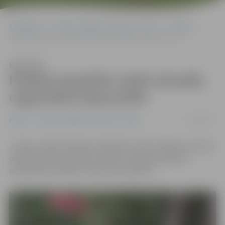
Sākumlapa
Portāla “Jelgavas Vēstnesis” arhīvs
Pilsētā
Pilsētas kapsētās notiks draudžu organizētie kapusvētki
Klausīties
Pilsētas kapsētās notiks draudžu
organizētie kapusvētki
28/05/2019
Pilsētā
Portāla “Jelgavas Vēstnesis” arhīvs
Jūnijā un jūlijā Jelgavas kapsētās notiks pilsētas draudžu
organizētie kapusvētki, informē Jelgavas pilsētas
pašvaldības iestāde «Pilsētsaimniecība».