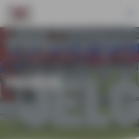
PILSĒTĀ