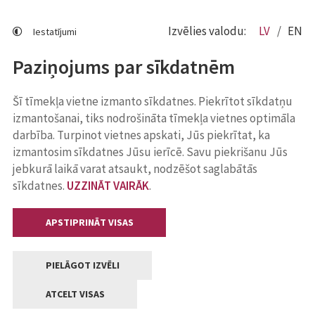
Izvēlies valodu:
LV
EN
Iestatījumi
Paziņojums par sīkdatnēm
Šī tīmekļa vietne izmanto sīkdatnes. Piekrītot sīkdatņu
izmantošanai, tiks nodrošināta tīmekļa vietnes optimāla
darbība. Turpinot vietnes apskati, Jūs piekrītat, ka
izmantosim sīkdatnes Jūsu ierīcē. Savu piekrišanu Jūs
jebkurā laikā varat atsaukt, nodzēšot saglabātās
sīkdatnes.
UZZINĀT VAIRĀK
.
APSTIPRINĀT VISAS
PIELĀGOT IZVĒLI
ATCELT VISAS