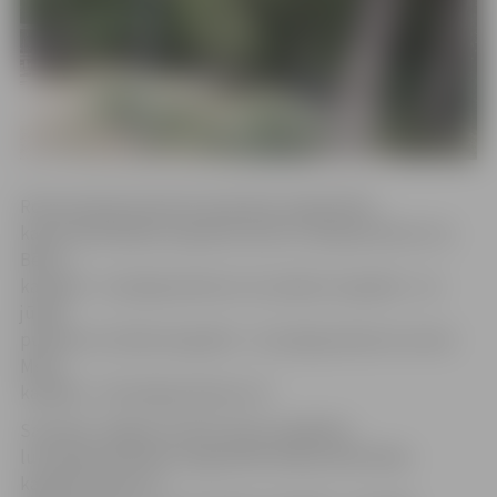
Romas katoļu baznīcas draudzes organizētie
kapusvētki Baložu kapsētā notiks 2. jūnijā pulksten 14,
Bērzu
kapsētā – 9. jūnijā pulksten 14, Zanderu kapsētā – 16.
jūnijā
pulksten 14, Miera kapsētā – 23. jūnijā pulksten 14, bet
Meža
kapsētā – 30. jūnijā pulksten 14.
Savukārt Jelgavas Svētā Jāņa evaņģēliski
luteriskās draudzes organizētie kapusvētki Meža
kapsētā notiks 14.