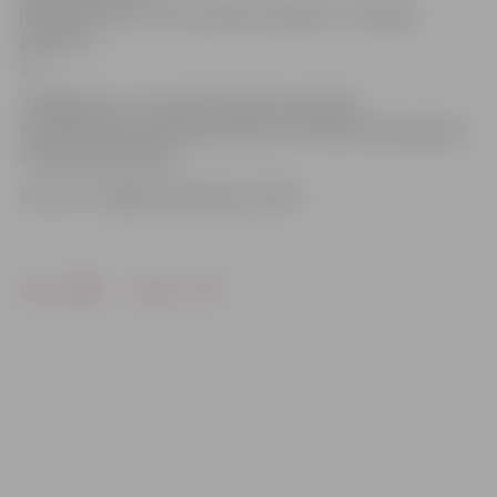
jūlijā pulksten 11, bet Zanderu kapsētā – 28. jūlijā
pulksten
11.
Jāatgādina, ka novembrī pilsētas kapsētās
norisinās Mirušo piemiņas diena, ko tradicionāli organizē
«Pilsētsaimniecība».
Foto: no «Jelgavas Vēstneša» arhīva
Drukāt
Dalīties