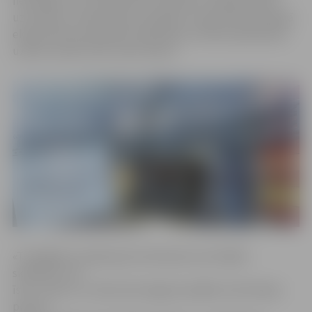
nenorāda uz to, ka ēka būtu nedroša un tajā nevarētu
uzturēties. Tomēr birojs nenoliedz, ka pērn ēkai veiktajā
ekspertīzē konstatētas nepilnības, ko ēkas īpašniekam
uzdots novērst līdz marta vidum.
«Tuvākajās stundās paši centīsimies rast lielāku
skaidrību, kas
īsti ir noticis, un tikai tad sniegsim plašāku informāciju
presei,»