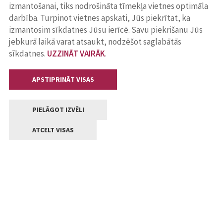
izmantošanai, tiks nodrošināta tīmekļa vietnes optimāla
darbība. Turpinot vietnes apskati, Jūs piekrītat, ka
izmantosim sīkdatnes Jūsu ierīcē. Savu piekrišanu Jūs
jebkurā laikā varat atsaukt, nodzēšot saglabātās
sīkdatnes.
UZZINĀT VAIRĀK
.
APSTIPRINĀT VISAS
PIELĀGOT IZVĒLI
ATCELT VISAS