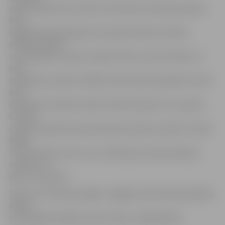
novērsa dažu dienu laikā. Tā kā tika konstatētas plaisas
ēkas
pagrabstāva pārsegumā, lai pārliecinātos par ēkas
pilnīgu drošību
un noskaidrotu plaisu rašanās cēloni, kā arī ietekmi uz
ēkas
mehānisko stiprību, BVKB uzdeva ēkas īpašniekam veikt
ēkas
detalizētu tehnisko izpēti. Kamēr eksperti caur papīru
kalniem
cenšas noskaidrot patieso ēkas tehnisko stāvokli, tikmēr
BVKB
tirdzniecības centru nav uzskatījis par ekspluatācijai
nedrošu un
ļāvis to izmantot.
Šorīt par «Pilsētas pasāžas» slēgšanu lēma ēkas īpašnieks.
Kādas
būs tālākās darbības, kļūs zināms tuvākajā laikā.