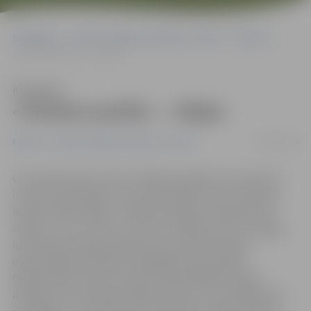
Sākumlapa
Portāla “Jelgavas Vēstnesis” arhīvs
Pilsētā
«Pilsētas pasāža» – slēgta
Klausīties
«Pilsētas pasāža» – slēgta
23/01/2018
Pilsētā
Portāla “Jelgavas Vēstnesis” arhīvs
Uz tirdzniecības centra «Pilsētas pasāža» durvīm šorīt
izvietots paziņojums, ka tirdzniecības centrs tehnisku
iemeslu dēļ ir slēgts. «Pilsētas pasāžas» īpašnieks SIA
«Marno J» par to, kas ir noticis un kāpēc centrs ir slēgts,
informāciju sniegt atsakās, bet par publisko ēku
ekspluatācijas drošību atbildīgā valsts iestāde
Būvniecības valsts kontroles birojs (BVKB) norāda:
kārtējo reizi no grīdas atlēkušas flīzes, kas nekādā ziņā