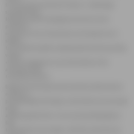
šī rīta situāciju komentē SIA «Marno J» mārketinga
speciāliste Zane
Meldrāja. Portāls www.jelgavasvestnesis.lv pirms
pulksten 9
novēroja, ka visas tirdzniecības centra ieejas durvis ir
slēgtas,
taču «Pilsētas pasāžā» esošajā aptiekā atrodas personāls,
veikalā
«Maxima» deg gaisma un pa tirdzniecības centra
aizmugures ieeju
tiek pieņemta prece.
BVKB Kontroles departamenta direktors Māris Demme
norāda, ka,
pēc sākotnējās informācijas, tirdzniecības centra pirmajā
stāvā
atlēkušas grīdas flīzes. «Tas nav pirmais šāds gadījums
šajā
tirdzniecības centrā, tāpēc, visdrīzāk, iemesls būs tas