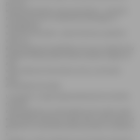
pats, kas
iepriekš: ēkā flīzēšana veikta nekvalitatīvi – izmantota
nekvalitatīva līme un neatbilstoša tehnoloģija. Un
atsevišķās ēkas
vietās flīzes sāk atlēkt,» skaidro M.Demme, piebilstot:
vietās, kur
ēkas īpašnieks flīzes pārlīmējis, tās turas un atkārtoti nav
atlēkušas. BVKB speciālisti šodien ieradīsies Jelgavā, lai
atkal
veiktu pārbaudi tirdzniecības centrā, un tad varētu
sekot
detalizētāka informācija.
Uz jautājumu, ka gadu ilgušās pārbaudes bez konkrēta
rezultāta
nerada pārliecību, ka tirdzniecības centrs tomēr ir drošs
ekspluatācijai, M.Demme norāda: «Ēkai ir veikta izpēte un
ekspertīze, un bīstamība netika konstatēta. Jā, eksperts
ir