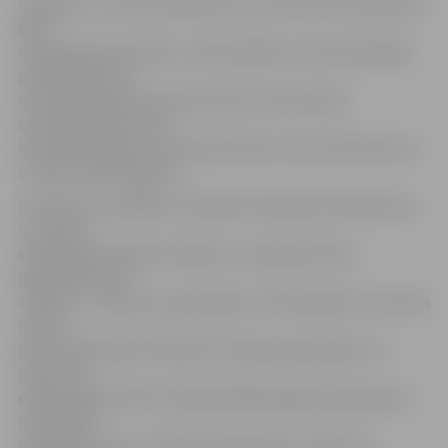
norādījis uz citām problēmām, bet tās šobrīd neietekmē
ēkas
izmantošanas drošību.» Kā būtiskāko no konstatētajām
problēmām viņš
min neatbilstošas markas betona izmantošanu
celtniecības procesā,
kas liek šaubīties, vai tirdzniecības centra noliktavas var
izmantot pilnā apjomā.
Līdztekus tam BVKB, izvērtējot iesniegtos dokumentus
un ņemot
vērā izpētē atklātas nobīdes no prasībām, ēkas
īpašniekam SIA
«Marno J» uzdevis par pienākumu līdz šā gada 13. martam
novērst
piecu neatbilstoši izbūvētu tērauda siju pārbūvi un
nodot tās
ekspluatācijā, kā arī iesniegt BVKB pagraba pārseguma
nestspējas
izpētes atzinumu. Vēl ēkas īpašniekam uzlikts par