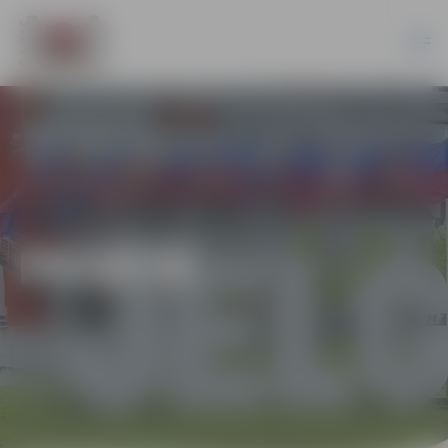
PILSĒTĀ