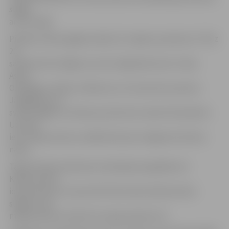
slēgts
arī 26. maijā.
Pilsētas svētku gājiena laikā, 25. maijā no pulksten 17 līdz
20,
satiksme būs slēgta ne vien Lielajā ielā, bet arī Jāņa
Asara,
O.Kalpaka, Svētes, K.Barona un Uzvaras ielu posmos.
Jāatgādina, ka
svētku gājiens virzīsies pa Lielo ielu maršrutā Lielā iela–
Uzvaras
iela–K.Barona iela, noslēdzoties pie Jelgavas kultūras
nama.
Tāpat būtiski satiksmes ierobežojumi gaidāmi arī
K.Barona ielā –
iela posmā no Uzvaras līdz Pasta ielai satiksmei būs
slēgta no 25.
maija pulksten 16 līdz 26. maija pulksten 23.