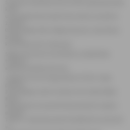
Satiksmes ierobežojumi būs arī svētku uguņošanas laikā,
kas 25.
un 26. maijā notiks pusnaktī. Abus vakarus no pulksten
23.30 līdz
0.30 būs slēgti Lielās un Rīgas ielas posmi, Jāņa Čakstes
bulvāris,
kā arī Mītavas tilts un Pasta sala.
Slēgtos ielu posmus automašīnas un sabiedriskais
transports
apbrauks pa apbraucamo ceļu.
Jāpiebilst, ka no 24. maija pulksten 17 līdz 27. maija
pulksten
3 būs aizliegts novietot transportu ielu malās Krišjāņa
Barona
ielas posmā no Uzvaras līdz Pasta ielai. Bet 25. maijā no
pulksten
7 līdz 20 – Lielās ielas posmā no Dambja līdz Uzvaras ielai
un