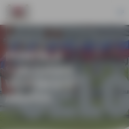
PORTĀLA
“JELGAVAS
VĒSTNESIS”
ARHĪVS