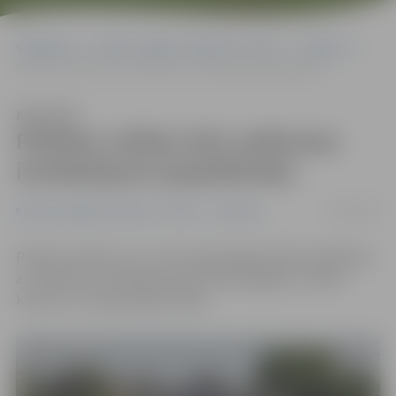
Sākumlapa
Portāla “Jelgavas Vēstnesis” arhīvs
Satiksme
Pilsētas svētkos būs satiksmes ierobežojumi (papildināta)
Klausīties
Pilsētas svētkos būs satiksmes
ierobežojumi (papildināta)
23/05/2018
Portāla “Jelgavas Vēstnesis” arhīvs
Satiksme
Pilsētas svētkos, 25. un 26. maijā, jelgavniekiem jārēķinās
ar satiksmes ierobežojumiem svētku gājiena, vakara
koncertu un uguņošanas laikā.