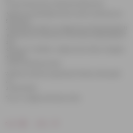
Uzvaras ielā posmā no Lielās līdz Dobeles ielai.
Pasākumu apmeklētāji aicināti izmantot stāvlaukumus
Sporta ielā,
Jāņa Čakstes bulvārī, aiz Jelgavas pils, Pilssalas ielā pretī
iebrauktuvei uz Pasta salu, Cukura ielā, Vecajā ceļā pretī
pilij,
kā arī pie TC «Valdeka», Jelgavas ledus halles, Zemgales
olimpiskā
centra un Brīvības bulvārī.
Vairāk par satiksmes organizāciju Pilsētas svētku gaitā
var
uzzināt shēmā.
Foto: no «Jelgavas Vēstneša» arhīva
Drukāt
Dalīties