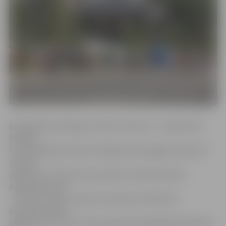
Būtiskākie ierobežojumi skars Lielo ielu – tā posmā no
Dambja
līdz Akadēmijas ielai būs slēgta svētku gājiena laikā, 25.
maijā no
pulksten 17 līdz 20, bet posmā no Pasta ielas līdz
Akadēmijas ielai
– līdz pat 3 naktī. Tāpat no pulksten 19.30 līdz 3
iepriekšminētais
Lielās ielas posms no Pasta ielas līdz Akadēmijas ielai būs