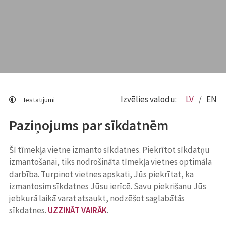
Izvēlies valodu:
LV
EN
Iestatījumi
Paziņojums par sīkdatnēm
Šī tīmekļa vietne izmanto sīkdatnes. Piekrītot sīkdatņu
izmantošanai, tiks nodrošināta tīmekļa vietnes optimāla
darbība. Turpinot vietnes apskati, Jūs piekrītat, ka
izmantosim sīkdatnes Jūsu ierīcē. Savu piekrišanu Jūs
jebkurā laikā varat atsaukt, nodzēšot saglabātās
sīkdatnes.
UZZINĀT VAIRĀK
.