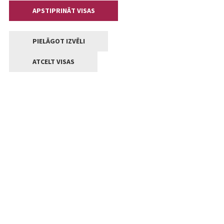
APSTIPRINĀT VISAS
PIELĀGOT IZVĒLI
ATCELT VISAS
Kontakti
Jelgavas valstpilsētas pašvaldība
Lielā iela 11, Jelgava, LV-3001
+371 63005522
pasts@jelgava.lv