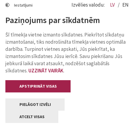
Izvēlies valodu:
LV
EN
Iestatījumi
Paziņojums par sīkdatnēm
Šī tīmekļa vietne izmanto sīkdatnes. Piekrītot sīkdatņu
izmantošanai, tiks nodrošināta tīmekļa vietnes optimāla
darbība. Turpinot vietnes apskati, Jūs piekrītat, ka
izmantosim sīkdatnes Jūsu ierīcē. Savu piekrišanu Jūs
jebkurā laikā varat atsaukt, nodzēšot saglabātās
sīkdatnes.
UZZINĀT VAIRĀK
.
APSTIPRINĀT VISAS
PIELĀGOT IZVĒLI
ATCELT VISAS