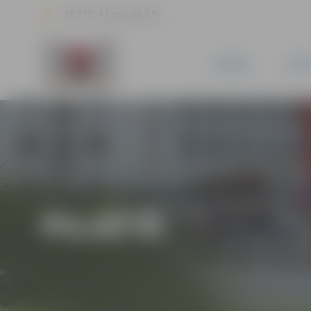
18.2 °C, 4.1 m/s, 81.2 %
JAUNUMI
PILSĒ
PILSĒTĀ