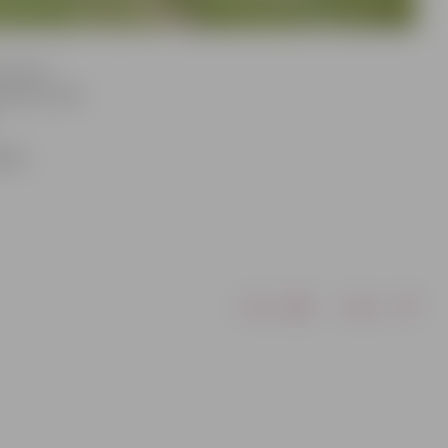
 lietus»
āk tās varēs
ādes
Drukāt
Dalīties