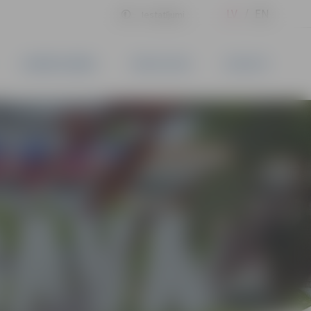
LV
EN
Iestatījumi
UZŅĒMĒJDARBĪBA
PAKALPOJUMI
KONTAKTI