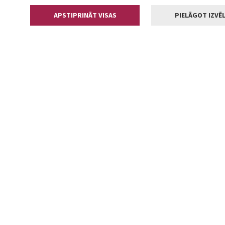
APSTIPRINĀT VISAS
PIELĀGOT IZVĒL
Kontakti
Jelgavas valstp
Lielā iela 11
+371 630055
pasts@jelga
2002-2026 jelgava.lv