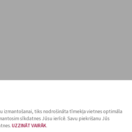
ņu izmantošanai, tiks nodrošināta tīmekļa vietnes optimāla
zmantosim sīkdatnes Jūsu ierīcē. Savu piekrišanu Jūs
atnes.
UZZINĀT VAIRĀK
.