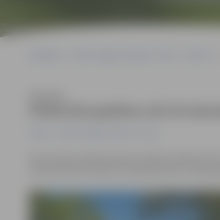
Sākumlapa
Portāla “Jelgavas Vēstnesis” arhīvs
Pilsētā
Klausīties
Pilsētvidi papildina vēl trīs šam
Pilsētā
Portāla “Jelgavas Vēstnesis” arhīvs
Pasta salā pie airēšanas bāzes šonedēļ uzstādītas vēl 
tapušas šamota skulptūru simpozijos 2013. un 2014. ga