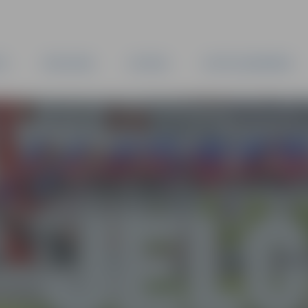
TA
PAŠVALDĪBA
IESTĀDES
KAPITĀLSABIEDRĪBAS