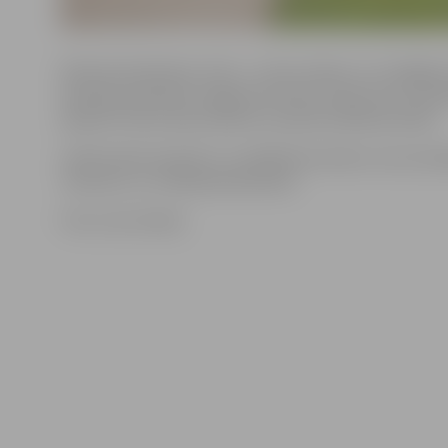
Šamota skulptūras «Zivs», «Lomu maiņa» un «Zvaigžņu
iepriekš atradušās Jelgavas kultūras namā, bet turpm
apskatīt Pasta salas atpūtas zonā pie airēšanas bāzes.
Lielformāta skulptūru uzstādīšanas darbus veica iest
«Kultūra» un «Pilsētsaimniecība».
Foto: Ivars Veiliņš