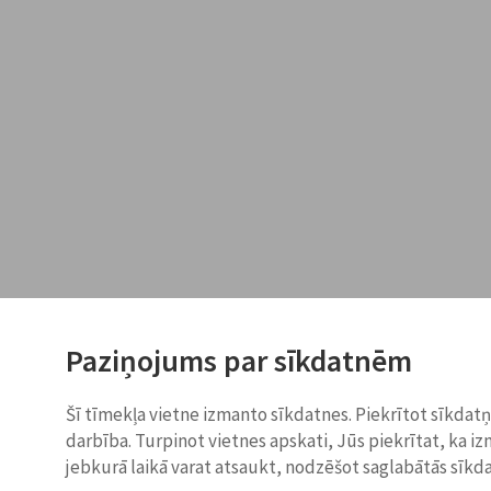
Paziņojums par sīkdatnēm
Šī tīmekļa vietne izmanto sīkdatnes. Piekrītot sīkdat
darbība. Turpinot vietnes apskati, Jūs piekrītat, ka i
jebkurā laikā varat atsaukt, nodzēšot saglabātās sīkd