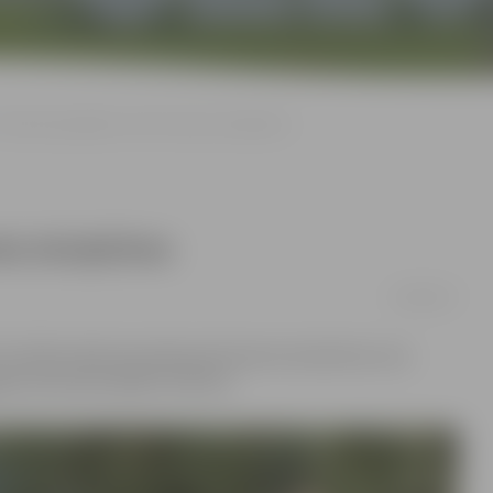
Pilsētvidi papildina vēl trīs šamota skulptūras
ota skulptūras
10/08/2017
trīs lielformāta keramikas jeb šamota skulptūras, kas
dā, informē iestādē «Kultūra».