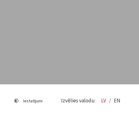
Izvēlies valodu:
LV
EN
Iestatījumi