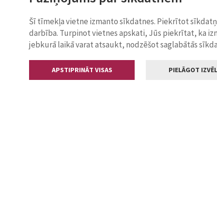
Šī tīmekļa vietne izmanto sīkdatnes. Piekrītot sīkdat
darbība. Turpinot vietnes apskati, Jūs piekrītat, ka i
jebkurā laikā varat atsaukt, nodzēšot saglabātās sīkd
APSTIPRINĀT VISAS
PIELĀGOT IZVĒL
Kontakti
Jelgavas valstp
Lielā iela 11
+371 630055
pasts@jelga