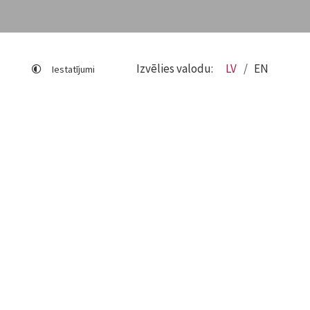
Izvēlies valodu:
LV
EN
Iestatījumi
Lapas karte
Viegli lasīt