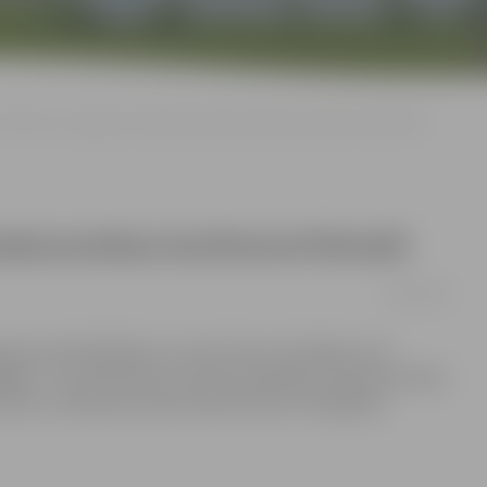
Pilvere ar ziņojumu uzstāsies bioekonomikas konferencē Briselē
ioekonomikas konferencē Briselē
18/03/2015
guma palielināšana un investīciju veicināšana caur
ēģijas?», kurā līdztekus Eiropas vadošajiem bioekonomikas
rektore un Bioekonomikas pētniecības stratēģiskās