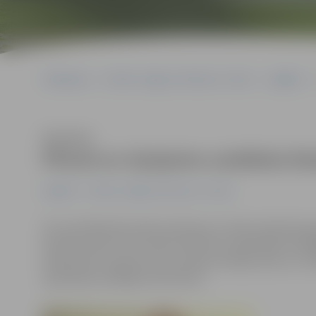
Sākumlapa
Portāla “Jelgavas Vēstnesis” arhīvs
Izglītība
Klausīties
Pilvere ar ziņojumu uzstāsies b
Izglītība
Portāla “Jelgavas Vēstnesis” arhīvs
20. martā Briselē notiks konference «Ekonomiskā pieau
bioekonomiku: Kā izveidot efektīvas reģionālās strat
ekspertiem ziņojumu par Latvijas situāciju lasīs LLU 
apvienības vadītāja Irina Pilvere.