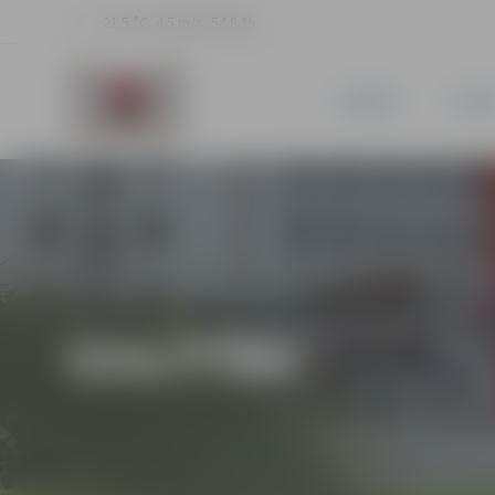
21.5 °C, 4.5 m/s, 54.8 %
JAUNUMI
PILSĒ
IZGLĪTĪBA