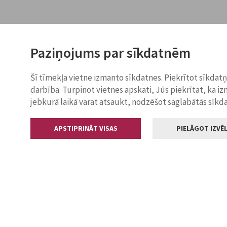
Paziņojums par sīkdatnēm
Šī tīmekļa vietne izmanto sīkdatnes. Piekrītot sīkdat
darbība. Turpinot vietnes apskati, Jūs piekrītat, ka i
jebkurā laikā varat atsaukt, nodzēšot saglabātās sīkd
APSTIPRINĀT VISAS
PIELĀGOT IZVĒL
Kontakti
Jelgavas valstp