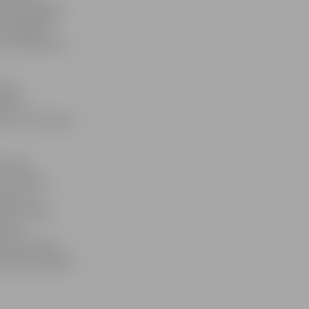
 reģionālajām
s ilgtspēju
 un darbavietu
nizē
ikā un
as un inovāciju
ji, gan
LLU rektore
šamību un
identūras ES
ies ar
s apvienības
mēju sadarbības