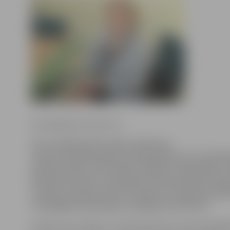
www.jelgavasvestnesis.lv
20. martā Briselē notiks konference
«Ekonomiskā pieauguma palielināšana un investīci
bioekonomiku: Kā izveidot efektīvas reģionālās st
līdztekus Eiropas vadošajiem bioekonomikas eks
Latvijas situāciju lasīs LLU rektore un Bioekonomi
stratēģiskās apvienības vadītāja Irina Pilvere.
Konferences mērķis ir veicināt diskusiju starp augstā