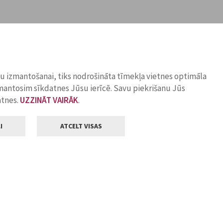
ņu izmantošanai, tiks nodrošināta tīmekļa vietnes optimāla
zmantosim sīkdatnes Jūsu ierīcē. Savu piekrišanu Jūs
atnes.
UZZINĀT VAIRĀK
.
I
ATCELT VISAS
Klientu apkalpošana
ilsētas pašvaldība
Darba laiks