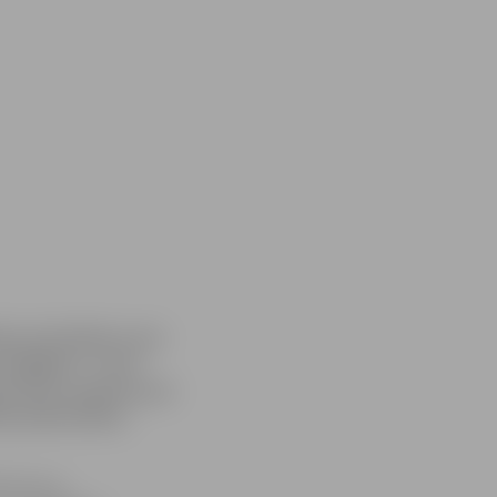
ju veicināšana caur
ratēģijas?», kurā
pertiem ziņojumu par
kas pētniecības
kā līmeņa