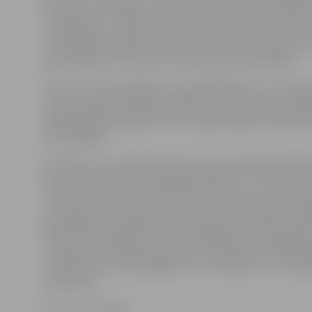
Eiropas un tās reģionu ekspertiem par bioekonomikas
stratēģijām un veidot izpratni par to ietekmi uz Eiropa
un attīstības mērķiem, kā arī ekonomiskā pieauguma
palielināšanos, informē LLU pārstāve Lana Janmere.
Tā notiks Eiropas Reģionu komitejā Briselē, un to orga
Eiropas reģionu tīkls inovācijām lauksaimniecībā, pārt
mežsaimniecībā (ERIAFF) un Eiropas reģionu pētniecīb
tīkls (ERRIN).
Konferences ziņotāji būs gan Eiropas Komisijas pārstāv
Eiropas apvienību un reģionālie eksperti. To vidū arī 
Irina Pilvere, kas stāstīs par bioekonomikas nepiecie
izaicinājumiem Latvijā, gan arī ziņos par Latvijas prez
Padomē aktualitātēm. Turklāt klātesošie varēs iepazīt
Latvijas praksi Bioekonomikas pētniecības stratēģiskā
izveidē, kā arī veiksmīgajiem LLU zinātnieku un uzņē
piemēriem.
Foto: no JV arhīva