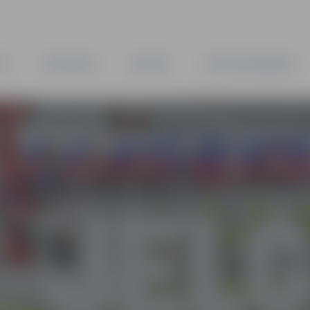
TA
PAŠVALDĪBA
IESTĀDES
KAPITĀLSABIEDRĪBAS