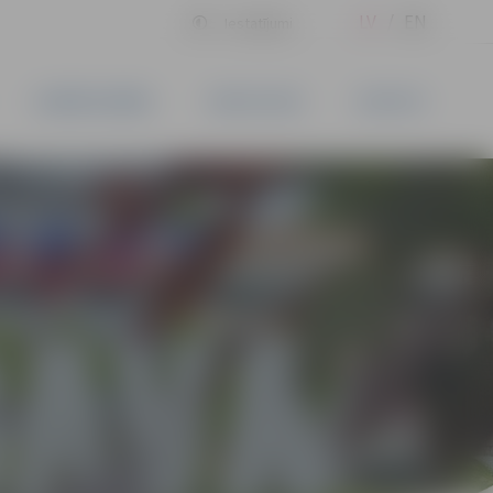
LV
EN
Iestatījumi
UZŅĒMĒJDARBĪBA
PAKALPOJUMI
KONTAKTI