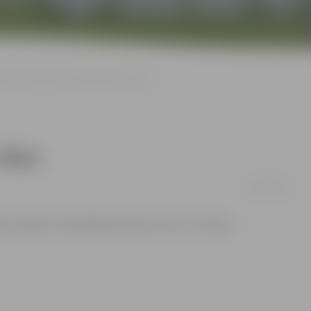
Pirmdien tornis apmeklētājiem slēgts
lēgts
03/10/2014
as Svētās Trīsvienības baznīcas tornis, Tūrisma