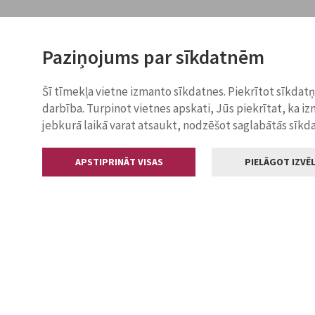
Paziņojums par sīkdatnēm
Šī tīmekļa vietne izmanto sīkdatnes. Piekrītot sīkdat
darbība. Turpinot vietnes apskati, Jūs piekrītat, ka i
jebkurā laikā varat atsaukt, nodzēšot saglabātās sīkd
APSTIPRINĀT VISAS
PIELĀGOT IZVĒL
Kontakti
Jelgavas valstp
Lielā iela 11