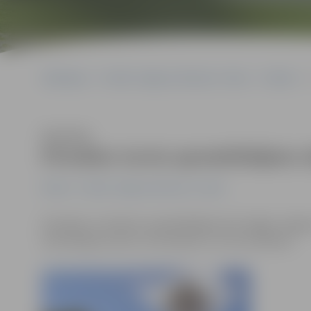
Sākumlapa
Portāla “Jelgavas Vēstnesis” arhīvs
Pilsētā
Klausīties
Pirmdien tornis apmeklētājiem s
Pilsētā
Portāla “Jelgavas Vēstnesis” arhīvs
Pirmdien, 6. oktobrī, apmeklētājiem būs slēgts Jelgav
informācijas centrs un restorāns «La Tour de Marie».