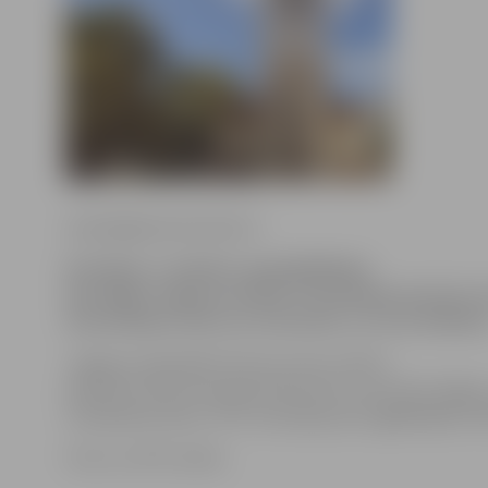
www.jelgavasvestnesis.lv
Pirmdien, 6. oktobrī, apmeklētājiem
būs slēgts Jelgavas Svētās Trīsvienības baznīcas 
informācijas centrs un restorāns «La Tour de Marie
Jelgavas reģionālā Tūrisma centra (JRTC)
pārstāve Liene Strazdiņa informē, ka tornis būs slēgts,
uzkopšanas darbi. JRTC atvainojas par sagādātajām n
Foto: no JRTC arhīva