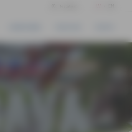
LV
EN
Iestatījumi
UZŅĒMĒJDARBĪBA
PAKALPOJUMI
KONTAKTI