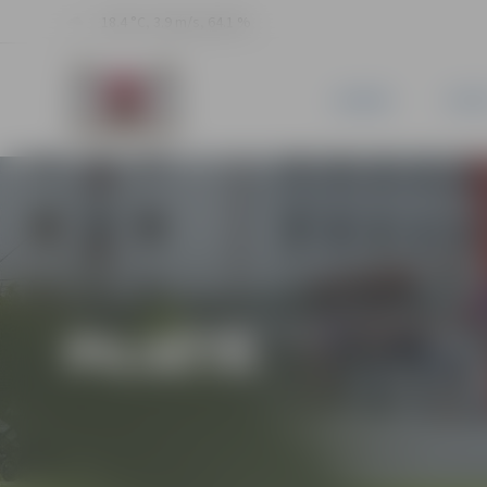
18.4 °C, 3.9 m/s, 64.1 %
JAUNUMI
PILSĒ
PILSĒTĀ