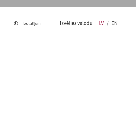
Izvēlies valodu:
LV
EN
Iestatījumi
Lapas karte
Viegli lasīt
Sociālo mediju lietošana