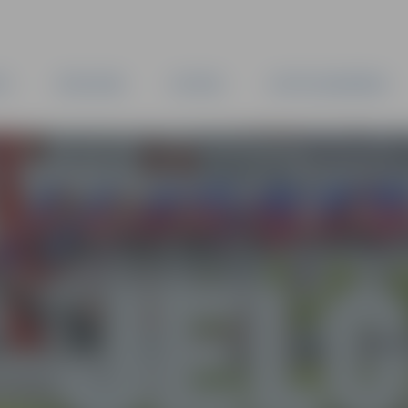
TA
PAŠVALDĪBA
IESTĀDES
KAPITĀLSABIEDRĪBAS