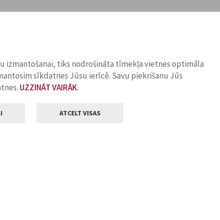
ņu izmantošanai, tiks nodrošināta tīmekļa vietnes optimāla
zmantosim sīkdatnes Jūsu ierīcē. Savu piekrišanu Jūs
atnes.
UZZINĀT VAIRĀK
.
I
ATCELT VISAS
Klientu apkalpošana
ilsētas pašvaldība
Darba laiks
, Jelgava, LV-3001
Pirmdienās
8.00 - 18.00