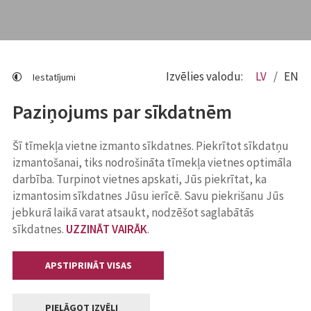
Izvēlies valodu:
LV
EN
Iestatījumi
Paziņojums par sīkdatnēm
Šī tīmekļa vietne izmanto sīkdatnes. Piekrītot sīkdatņu
izmantošanai, tiks nodrošināta tīmekļa vietnes optimāla
darbība. Turpinot vietnes apskati, Jūs piekrītat, ka
izmantosim sīkdatnes Jūsu ierīcē. Savu piekrišanu Jūs
jebkurā laikā varat atsaukt, nodzēšot saglabātās
sīkdatnes.
UZZINĀT VAIRĀK
.
APSTIPRINĀT VISAS
PIELĀGOT IZVĒLI