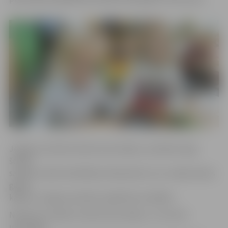
Jelgavas simbola alnīša atstarotājus ar pilsētas logo
šodien
saņēma vairāk nekā 650 pirmklasnieki, kuri uzsāka skolas
gaitas
kādā no Jelgavas pilsētas izglītības iestādēm.
Nedaudz mazākus alnīša atstarotājus, uz kuriem
uzdrukāts