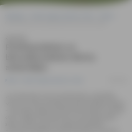
Sākumlapa
Portāla “Jelgavas Vēstnesis” arhīvs
Pilsētā
Pirmklasniekiem un bērnudārzniekiem dāvina atstarotājus
Klausīties
Pirmklasniekiem un
bērnudārzniekiem dāvina
atstarotājus
03/09/2018
Pilsētā
Portāla “Jelgavas Vēstnesis” arhīvs
Jau tradicionāli, sveicot pirmklasniekus, pašvaldība
katram no viņiem pirmajā skolas dienā sarūpējusi dāvanu
– atstarotāju Jelgavas simbola alnīša veidolā. Lai drošāks
ceļš uz mājām atstarotājus līdz ar jaunā mācību gada
sākumu šodien saņem arī Jelgavas pašvaldības
pirmsskolas izglītības iestāžu sešus gadus vecie bērni.