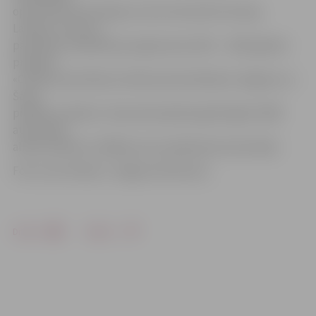
operatīvās informācijas centra īstenotās Interreg
Latvijas–Lietuvas
pārrobežu sadarbības programmas 2014. – 2020. gadam
projekta
«Civilās aizsardzības sistēmas pilnveidošana Jelgavas un
Šauļu
pilsētās» atbalstu. Kopumā projekta gaitā iegūti 1000
atstarotāji
alnīša veidolā un 3000 ap roku apliekamie atstarotāji.
Foto: Ivars Veiliņš/ «Jelgavas Vēstnesis»
Drukāt
Dalīties