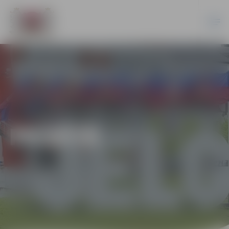
PILSĒTĀ