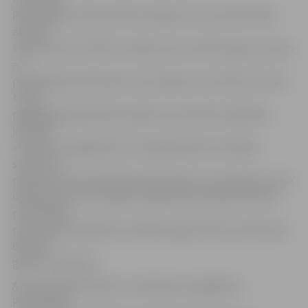
Pašvaldības operatīvā informācijas centra iedzīvotāju
atbalsta
tālruņa numurs 8787, uzsākot jauno mācību gadu, saņem
arī
pašvaldības bērnudārzu sešus gadus vecie bērni. Pirmie
tos jau
pagājušajā piektdienā saņēma pirmsskolas izglītības
iestādes
«Pasaciņa» sešgadnieki. Tuvākajā laikā atstarotājus
saņems arī
pārējo desmit pašvaldības bērnudārzu sešus gadus vecie
izglītojamie. Pēc Jelgavas Izglītības pārvaldes datiem,
pašvaldības
pirmsskolas izglītības iestādēs šogad mācās vairāk nekā
600 sešu
gadus vecie bērni.
Atstarotāji bērnudārzu audzēkņiem iegādāti ar
Pašvaldības