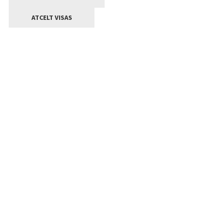
ATCELT VISAS
Kontakti
Jelgavas valstpilsētas pašvaldība
Lielā iela 11, Jelgava, LV-3001
+371 63005522
pasts@jelgava.lv
Klientu apkalpošana