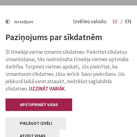
Izvēlies valodu:
LV
EN
Iestatījumi
Paziņojums par sīkdatnēm
Šī tīmekļa vietne izmanto sīkdatnes. Piekrītot sīkdatņu
izmantošanai, tiks nodrošināta tīmekļa vietnes optimāla
darbība. Turpinot vietnes apskati, Jūs piekrītat, ka
izmantosim sīkdatnes Jūsu ierīcē. Savu piekrišanu Jūs
jebkurā laikā varat atsaukt, nodzēšot saglabātās
sīkdatnes.
UZZINĀT VAIRĀK
.
APSTIPRINĀT VISAS
PIELĀGOT IZVĒLI
ATCELT VISAS