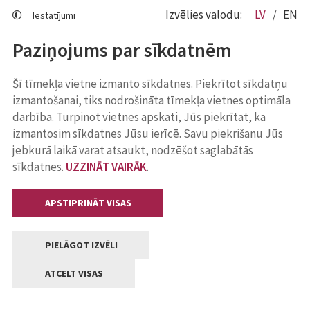
Izvēlies valodu:
LV
EN
Iestatījumi
Paziņojums par sīkdatnēm
Šī tīmekļa vietne izmanto sīkdatnes. Piekrītot sīkdatņu
izmantošanai, tiks nodrošināta tīmekļa vietnes optimāla
darbība. Turpinot vietnes apskati, Jūs piekrītat, ka
izmantosim sīkdatnes Jūsu ierīcē. Savu piekrišanu Jūs
jebkurā laikā varat atsaukt, nodzēšot saglabātās
sīkdatnes.
UZZINĀT VAIRĀK
.
APSTIPRINĀT VISAS
PIELĀGOT IZVĒLI
ATCELT VISAS