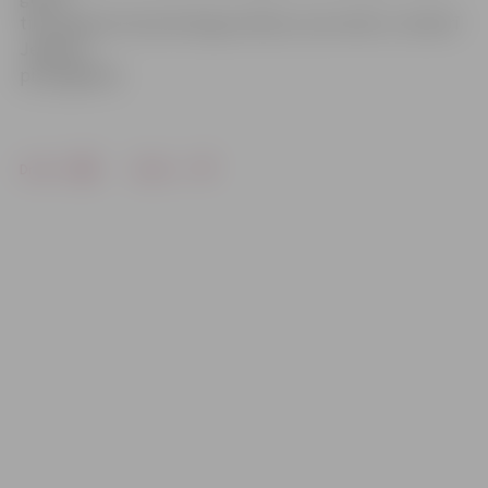
tiks apbalvoti Azemitologa svētkos, kas notiks 1. oktobrī
Jelgavas
pils pagalmā.
Drukāt
Dalīties