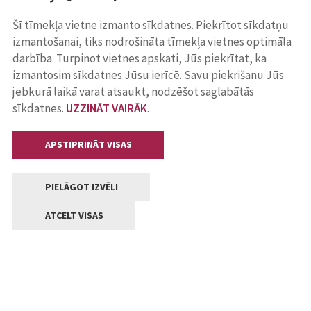
Šī tīmekļa vietne izmanto sīkdatnes. Piekrītot sīkdatņu
izmantošanai, tiks nodrošināta tīmekļa vietnes optimāla
darbība. Turpinot vietnes apskati, Jūs piekrītat, ka
izmantosim sīkdatnes Jūsu ierīcē. Savu piekrišanu Jūs
jebkurā laikā varat atsaukt, nodzēšot saglabātās
sīkdatnes.
UZZINĀT VAIRĀK
.
APSTIPRINĀT VISAS
PIELĀGOT IZVĒLI
ATCELT VISAS