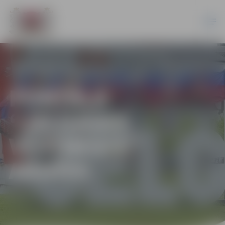
PORTĀLA
“JELGAVAS
VĒSTNESIS”
ARHĪVS