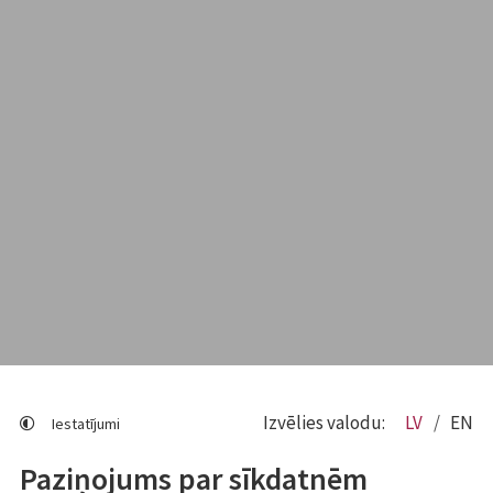
Izvēlies valodu:
LV
EN
Iestatījumi
Paziņojums par sīkdatnēm