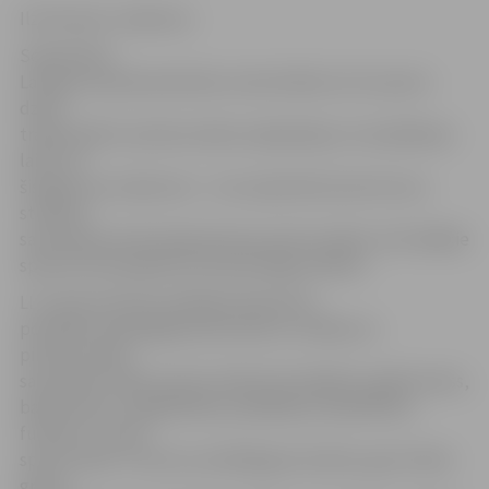
Ilze Knusle-Jankevica
Septembris
Latvijas Lauksaimniecības universitātes (LLU) sporta
dzīvē
tradicionāli ir pirmkursnieku adaptācijas un ievadīšanas
laiks. Arī
šis gads nav izņēmums – visu septembri pirmo kursu
studenti
sacentīsies savā starpā astoņos sporta veidos, bet labākie
sportisti tiks apbalvoti Azemitologa svētkos.
LLU Sporta kluba vadītāja Zilvija Poča
portālam www.jelgavasvestnesis.lv norāda, ka
pirmkursnieki
sacentīsies tādos sporta veidos kā volejbols, galda teniss,
badmintons, vieglatlētika, peldēšana, basketbols,
futbols un cīņas
sporta veids. Turnīra uzvarētāji gan sieviešu, gan vīriešu
grupā