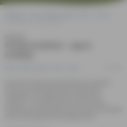
Sākumlapa
Portāla “Jelgavas Vēstnesis” arhīvs
Sports
Pirmkursniekiem – uguns kristības
Klausīties
Pirmkursniekiem – uguns
kristības
07/09/2009
Portāla “Jelgavas Vēstnesis” arhīvs
Sports
Septembris Latvijas Lauksaimniecības universitātes
(LLU) sporta dzīvē tradicionāli ir pirmkursnieku
adaptācijas un ievadīšanas laiks. Arī šis gads nav
izņēmums – visu septembri pirmo kursu studenti
sacentīsies savā starpā astoņos sporta veidos, bet labākie
sportisti tiks apbalvoti Azemitologa svētkos.