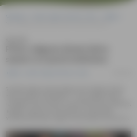
Sākumlapa
Portāla “Jelgavas Vēstnesis” arhīvs
Izglītība
Pirmo Jelgavas domes balvu saņem LLU jaunā zinātniece
Klausīties
Pirmo Jelgavas domes balvu
saņem LLU jaunā zinātniece
02/06/2018
Izglītība
Portāla “Jelgavas Vēstnesis” arhīvs
Šonedēļ Jelgavas pilī pasniegta pirmā Jelgavas domes
balva jaunajiem zinātniekiem – to par maģistra darbu
«Zemgales tūrista profils un potenciālo tūristu piesaistes
iespējas» saņēma LLU Ekonomikas un sabiedrības
attīstības fakultātes maģistre Liene Klauža, informē LLU.