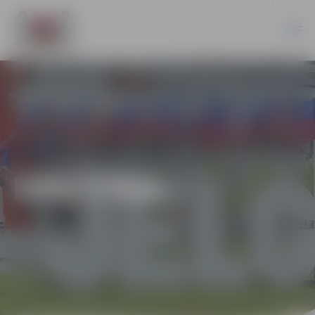
IZGLĪTĪBA