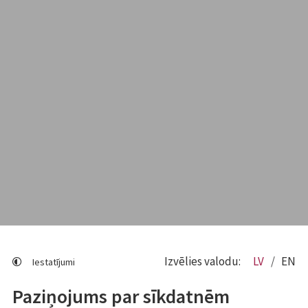
Izvēlies valodu:
LV
EN
Iestatījumi
Paziņojums par sīkdatnēm