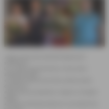
Jelgavas domes balva iedibināta šā gada aprīlī,
sadarbojoties
LLU, Latvijas Lauksaimniecības un meža zinātņu
akadēmijai (LLMZA)
un Jelgavas pilsētas domei. Balvu piešķir jaunajam
doktoram vai
maģistrantam par ieguldījumu Jelgavas un Zemgales
reģiona
attīstības zinātniskajos pētījumos un par pētījumiem,