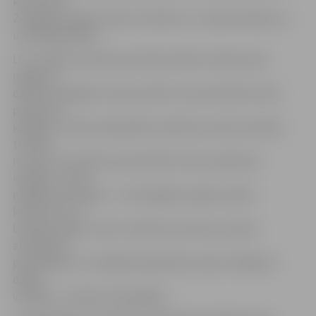
kas veicina
Zemgales reģiona lauku attīstību, to modernizāciju un
uzņēmējdarbību.
LLU norāda, ka balvas pirmā laureāte L.Klauža savā
maģistra
darbā «Zemgales tūrista profils un potenciālo tūristu
piesaistes
iespējas» veikusi padziļinātu izpēti par esošo situāciju
tūrisma
nozarē un noteikusi potenciālo tūristu piesaistes
iespējas. Jaunā
maģistre secinājusi – lai Zemgales reģions spētu
konkurēt citu
Latvijas reģionu vidū, ir jāveicina tūrisma nozares
attīstība ar
pašvaldības un vietējās sabiedrības iesaisti. Maģistra
darba
vadītāja – profesore Aija Eglīte.