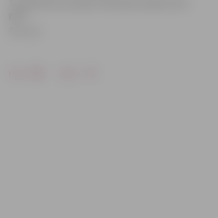
Turpmāk balvu jaunajam zinātniekam piešķirs katru
gadu.
Foto: LLU
Drukāt
Dalīties