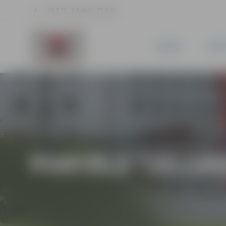
20.3 °C, 3.5 m/s, 71.6 %
JAUNUMI
PILSĒ
PORTĀLA “JELGAV