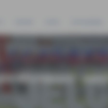
TA
PAŠVALDĪBA
IESTĀDES
KAPITĀLSABIEDRĪBAS
AS VĒSTNESIS” ARH