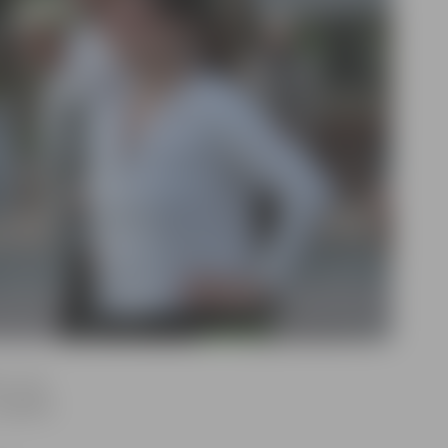
tu. Tas
piebilst