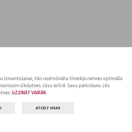
ņu izmantošanai, tiks nodrošināta tīmekļa vietnes optimāla
zmantosim sīkdatnes Jūsu ierīcē. Savu piekrišanu Jūs
atnes.
UZZINĀT VAIRĀK
.
I
ATCELT VISAS