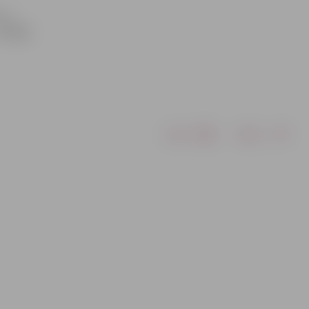
 un
krējēji
Drukāt
Dalīties