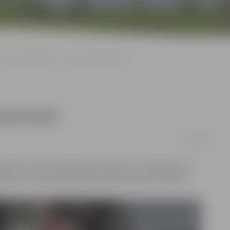
Pirms pusmaratona – vēl viens koptreniņš
optreniņš
21/07/2016
iks vēl viens skriešanas koptreniņš – piektdien, 22.
stnesis.lv informē skriešanas trenere Aļona Fomenko.