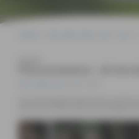
Sākumlapa
Portāla “Jelgavas Vēstnesis” arhīvs
Sports
Klausīties
Pirms pusmaratona – vēl viens k
Portāla “Jelgavas Vēstnesis” arhīvs
Sports
Pirms sestdien gaidāmā Jelgavas nakts pusmaratona not
jūlijā, pulksten 19 Pasta salā, portālu www.jelgavasve