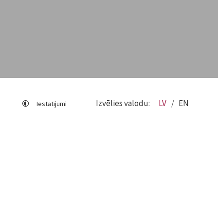
Izvēlies valodu:
LV
EN
Iestatījumi