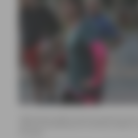
«Šajā treniņā nav plānots izskriet pusmaratona maršru
vairāk būs kā iesildīšanās pirms sestdienas skrējiena,» 
A.Fomenko.