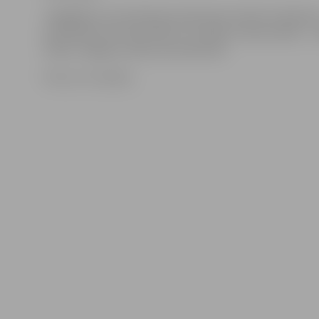
Jāatgādina, ka skriešanas koptreniņi notiek otrdienās
sestdienās, bet šosestdien, 23. jūlijā, treniņa nebūs – s
tiksies Jelgavas nakts pusmaratonā.
Foto: no JV arhīva