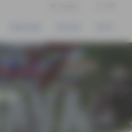
LV
EN
Iestatījumi
UZŅĒMĒJDARBĪBA
PAKALPOJUMI
KONTAKTI
ĪVS