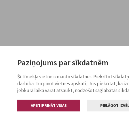
Paziņojums par sīkdatnēm
Šī tīmekļa vietne izmanto sīkdatnes. Piekrītot sīkdat
darbība. Turpinot vietnes apskati, Jūs piekrītat, ka i
jebkurā laikā varat atsaukt, nodzēšot saglabātās sīkd
APSTIPRINĀT VISAS
PIELĀGOT IZVĒL