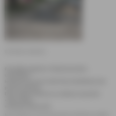
Ilze Knusle-Jankevica
Pašvaldības aģentūra «Pilsētsaimniecība»
izsludinājusi
iepirkumu par ietves sakārtošanu Akadēmijas ielas
posmā no Ģederta
Eliasa Jelgavas Vēstures un mākslas muzeja līdz
«Zelta vārpas»
veikaliņam Driksas ielā.
Nav noslēpums, ka šis ietves posms ir bedrains un bojāts