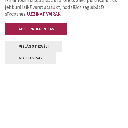
izmantosim sīkdatnes Jūsu ierīcē. Savu piekrišanu Jūs
jebkurā laikā varat atsaukt, nodzēšot saglabātās
sīkdatnes.
UZZINĀT VAIRĀK
.
APSTIPRINĀT VISAS
PIELĀGOT IZVĒLI
ATCELT VISAS
Kontakti
Jelgavas valstpilsētas pašvaldība