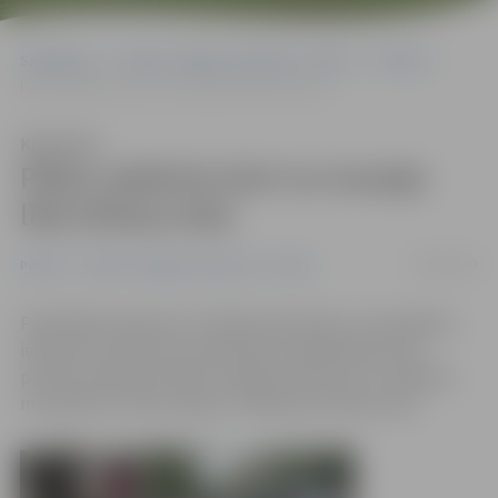
Sākumlapa
Portāla “Jelgavas Vēstnesis” arhīvs
Pilsētā
Plāno sakārtot ietvi no muzeja līdz Driksas ielai
Klausīties
Plāno sakārtot ietvi no muzeja
līdz Driksas ielai
10/08/2009
Pilsētā
Portāla “Jelgavas Vēstnesis” arhīvs
Pašvaldības aģentūra «Pilsētsaimniecība» izsludinājusi
iepirkumu par ietves sakārtošanu Akadēmijas ielas
posmā no Ģederta Eliasa Jelgavas Vēstures un mākslas
muzeja līdz «Zelta vārpas» veikaliņam Driksas ielā.