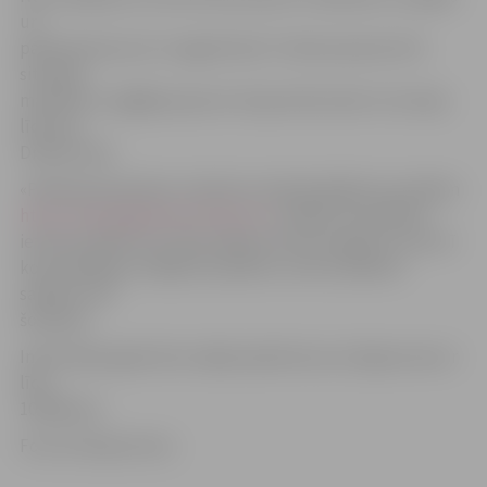
un
pārvietoties pa to ir apgrūtinoši. Tomēr pavisam drīz
situācija
mainīsies un gājēji pa jaunu bruģi varēs soļot no muzeja
līdz pat
Driksas ielai.
«Pilsētsaimniecības» direktors Andrejs Baļčūns portālam
http://www.jelgavasvestnesis.lv/
norāda, ka projekta
ietvaros plānots ne tikai sakārtot ietves segumu, bet arī
komunikācijas. A.Baļčūns piebilst, ka ietvi plānots
sakārtot vēl
šomēnes.
Informācija aģentūras mājas lapā liecina, ka līgumcena ir
līdz
10 000 latu.
Foto: Kristaps Hercs