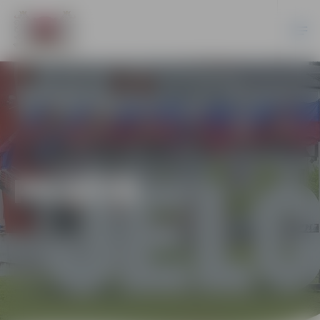
PILSĒTĀ