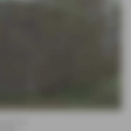
tā 19A varētu
u tirgus