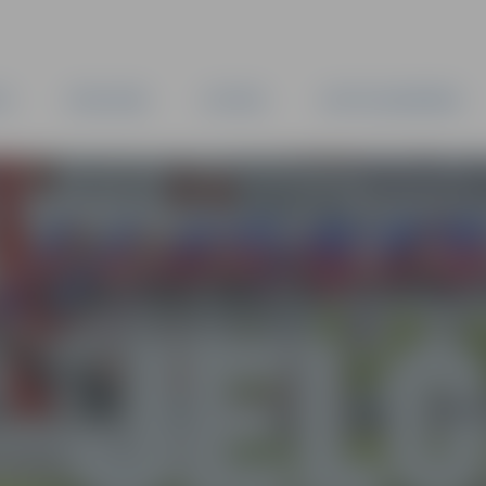
TA
PAŠVALDĪBA
IESTĀDES
KAPITĀLSABIEDRĪBAS