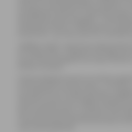
attīstībai un saimnieciskās darbības veicināšanai, uz 
zemesgabaliem esošās būves ir nepieciešams nojaukt,
lēmumprojektā. Gan abi zemesgabali – 11 194 kvadrā
platībā Sporta ielā 2B un 27 444 kvadrātmetru platīb
prospektā 19A –, gan nojaucamās būves ir pašvaldības
Jāatgādina, šī gada 1. augustā starp Jelgavas pilsētas
SIA «Jelgavas tirgus» uz 30 gadiem tika noslēgti zeme
par abu minēto zemesgabalu nomu tirgus attīstībai u
darbības veicināšanai.
Portāls www.jelgavasvestnesis.lv jau rakstīja, ka plāno
attīstībai piesaistīts privātais investors – SIA «ERA2K T
kuram jānodrošina, ka trīs gadu laikā tirgus no tagadēj
tiek pārcelts uz jauno vietu Zemgales prospektā 19A, 
pārcelt arī pilsētas autoostu. Vienlaikus paredzēts pa
Sporta ielā esošo stāvvietu, jo paredzams, ka pēc tirg
autoostas pārcelšanas līdzās dzelzceļa stacijai, auto
varētu būtiski palielināties.