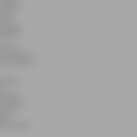
minētajiem
 teikts
tmetru
ā Zemgales
 īpašums.
 domi un
s nomas līgumi
n saimnieciskās
tā tirgus
T» –,
ās vietas
kur plānots
plašināt
us un
mašīnu plūsma