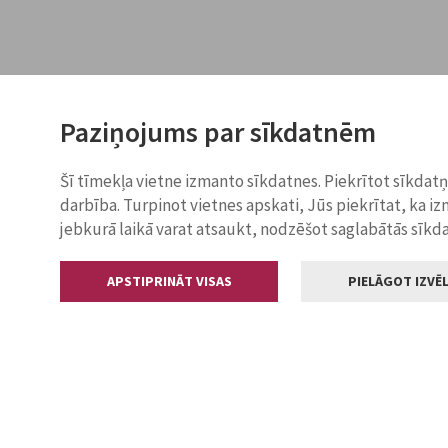
Paziņojums par sīkdatnēm
Šī tīmekļa vietne izmanto sīkdatnes. Piekrītot sīkdat
darbība. Turpinot vietnes apskati, Jūs piekrītat, ka i
jebkurā laikā varat atsaukt, nodzēšot saglabātās sīkd
APSTIPRINĀT VISAS
PIELĀGOT IZVĒL
Kontakti