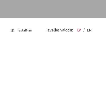
Izvēlies valodu:
LV
EN
Iestatījumi
Lapas karte