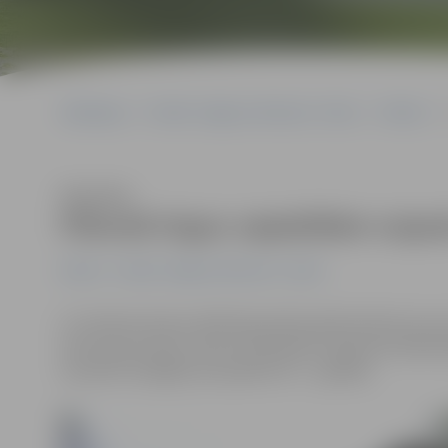
Sākumlapa
Portāla “Jelgavas Vēstnesis” arhīvs
Pilsētā
Klausīties
Plānotā tirgus vajadzībām nojau
Pilsētā
Portāla “Jelgavas Vēstnesis” arhīvs
27. oktobra domes sēdē deputāti pieņēma lēmumu par t
dzelzceļa stacijas. Sporta ielā 2B tiks nojauktas kādre
savukārt Zemgales prospektā 17C – garāžas.