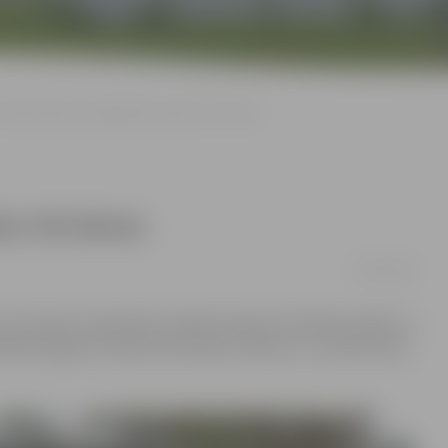
Plānotā tirgus vajadzībām nojauks trīs būves
ks trīs būves
30/10/2016
rīs būvju nojaukšanu plānotā tirgus attīstībai netālu no
izējā Daugavas stadiona skatītāju tribīnes un tualetes ēka,