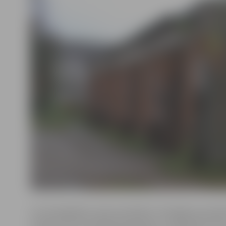
Lai zemesgabalus Sporta ielā 2B un Zemgales prospek
izmantot jaunizveidojamā pārtikas un nepārtikas preč