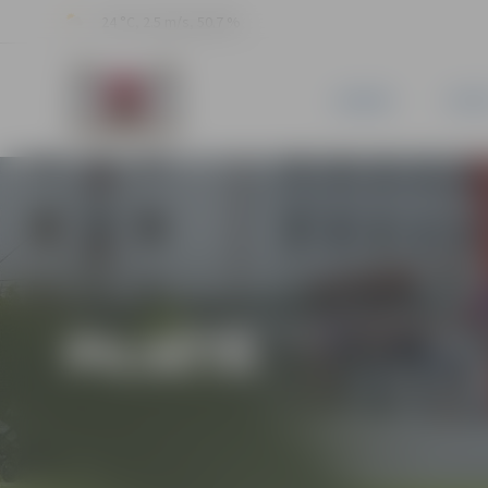
24 °C, 2.5 m/s, 50.7 %
JAUNUMI
PILSĒ
PILSĒTĀ