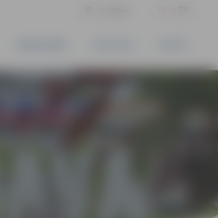
LV
EN
Iestatījumi
UZŅĒMĒJDARBĪBA
PAKALPOJUMI
KONTAKTI