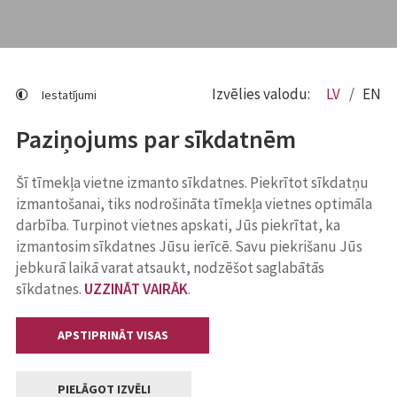
Izvēlies valodu:
LV
EN
Iestatījumi
Paziņojums par sīkdatnēm
Šī tīmekļa vietne izmanto sīkdatnes. Piekrītot sīkdatņu
izmantošanai, tiks nodrošināta tīmekļa vietnes optimāla
darbība. Turpinot vietnes apskati, Jūs piekrītat, ka
izmantosim sīkdatnes Jūsu ierīcē. Savu piekrišanu Jūs
jebkurā laikā varat atsaukt, nodzēšot saglabātās
sīkdatnes.
UZZINĀT VAIRĀK
.
APSTIPRINĀT VISAS
PIELĀGOT IZVĒLI