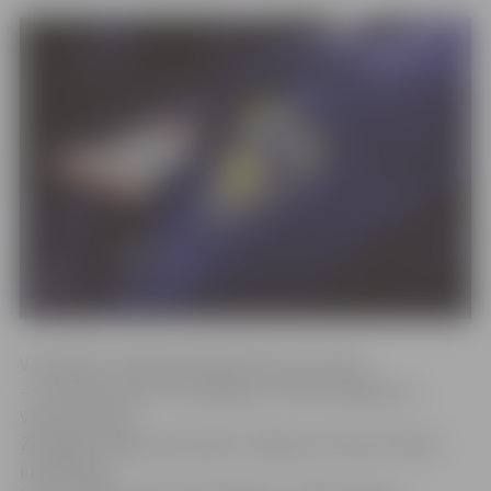
Velosipēdu vadīja 2007. gadā dzimis jaunietis
– viņš sadursmes rezultātā guvis miesas bojājumus.
Valsts policijas
Zemgales reģiona pārvaldes Jelgavas iecirkņa rīcībā ir
informācija,