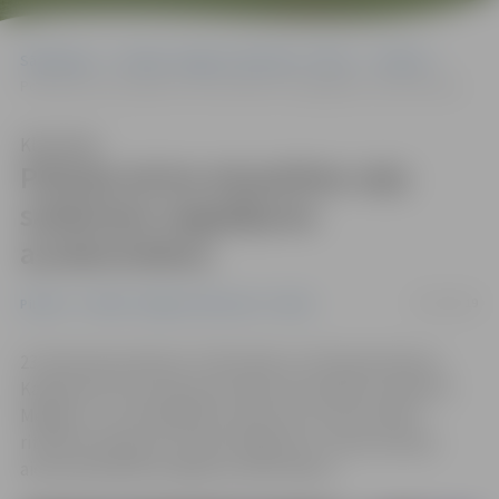
Sākumlapa
Portāla “Jelgavas Vēstnesis” arhīvs
Pilsētā
Policija aicina atsaukties ceļu satiksmes negadījuma aculieciniekus
Klausīties
Policija aicina atsaukties ceļu
satiksmes negadījuma
aculieciniekus
27/02/2019
Pilsētā
Portāla “Jelgavas Vēstnesis” arhīvs
23. februārī pulksten 17.45 Lielās un Pulkveža Oskara
Kalpaka ielu krustojumā notika automašīnas «Renault
Megane» un velosipēdista sadursme, kā rezultātā
riteņbraucējs guvis miesas bojājumus. Valsts policija
aicina atsaukties avārijas aculieciniekus.