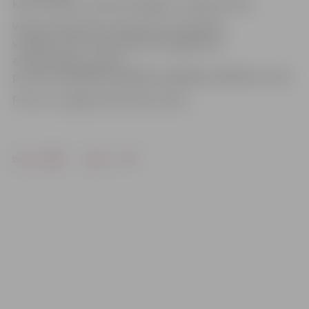
ka automašīnu «Renault Megane» vadīja sieviete.
Valsts policija lūdz atsaukties automašīnas
vadītāju, kā arī ceļu satiksmes negadījuma
aculieciniekus, zvanot
pa tālruni 63004200, 63004202, 63004266, 20293421 vai 110.
Foto: no «Jelgavas Vēstneša» arhīva
Drukāt
Dalīties