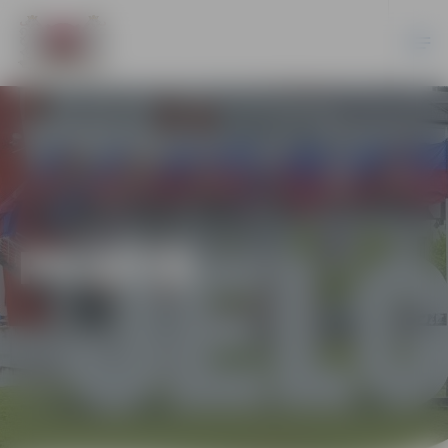
PILSĒTĀ