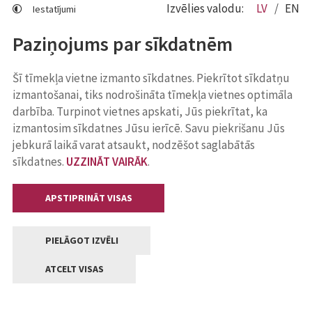
Izvēlies valodu:
LV
EN
Iestatījumi
Paziņojums par sīkdatnēm
Šī tīmekļa vietne izmanto sīkdatnes. Piekrītot sīkdatņu
izmantošanai, tiks nodrošināta tīmekļa vietnes optimāla
darbība. Turpinot vietnes apskati, Jūs piekrītat, ka
izmantosim sīkdatnes Jūsu ierīcē. Savu piekrišanu Jūs
jebkurā laikā varat atsaukt, nodzēšot saglabātās
sīkdatnes.
UZZINĀT VAIRĀK
.
APSTIPRINĀT VISAS
PIELĀGOT IZVĒLI
ATCELT VISAS