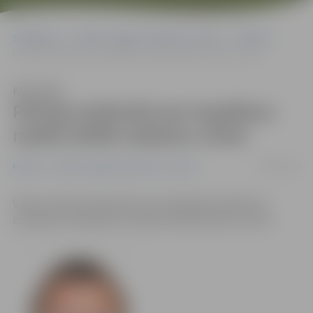
Sākumlapa
Portāla “Jelgavas Vēstnesis” arhīvs
Pilsētā
Policija aizdomās par laupīšanu meklē attēlā redzamo vīrieti
Klausīties
Policija aizdomās par laupīšanu
meklē attēlā redzamo vīrieti
20/04/2012
Pilsētā
Portāla “Jelgavas Vēstnesis” arhīvs
Valsts policija aizdomās par noziedzīga nodarījuma
izdarīšanu (laupīšanu) meklē attēlā redzamo vīrieti.