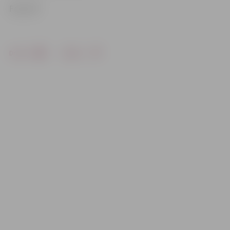
Foto: VP
Drukāt
Dalīties