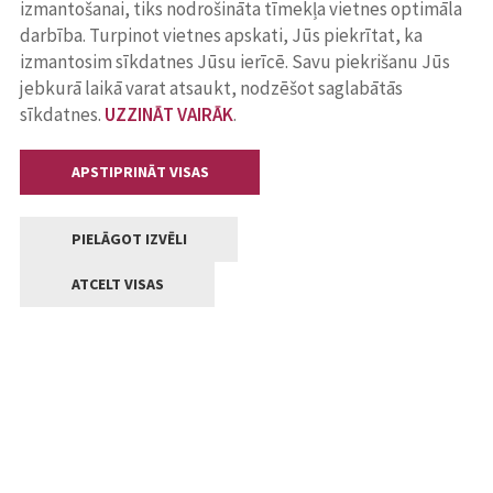
izmantošanai, tiks nodrošināta tīmekļa vietnes optimāla
darbība. Turpinot vietnes apskati, Jūs piekrītat, ka
izmantosim sīkdatnes Jūsu ierīcē. Savu piekrišanu Jūs
jebkurā laikā varat atsaukt, nodzēšot saglabātās
sīkdatnes.
UZZINĀT VAIRĀK
.
APSTIPRINĀT VISAS
PIELĀGOT IZVĒLI
ATCELT VISAS