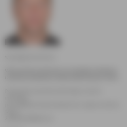
www.jelgavasvestnesis.lv
Valsts policija aizdomās par noziedzīga nodarījuma
izdarīšanu (laupīšanu) meklē attēlā redzamo vīrieti.
Policija lūdz autsaukties iedzīvotājus, kuriem ir
informācija
par meklējamā vīrieša atrašanās vietu. Lūgums zvanīt pa
tālruni
20293240, 63004224, 112.