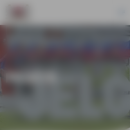
PILSĒTĀ