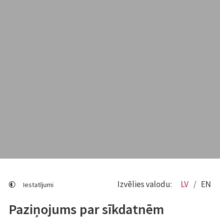
Izvēlies valodu:
LV
EN
Iestatījumi
Paziņojums par sīkdatnēm