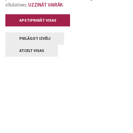
sīkdatnes.
UZZINĀT VAIRĀK
.
APSTIPRINĀT VISAS
PIELĀGOT IZVĒLI
ATCELT VISAS
Kontakti
Jelgavas valstpilsētas pašvaldība
Lielā iela 11, Jelgava, LV-3001