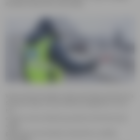
apstākļos nepārvērtēt savas spējas.
Valsts policijas Zemgales reģiona pārvaldes pārstāve Ieva
Sietniece stāsta, ka ceļu satiksmes negadījums, kurā ir
trīs
cietušie, noticis svētdien ap pulksten 20 Tērvetes ielā.
«1968.
gadā dzimusi automašīnas «Opel Meriva» vadītāja