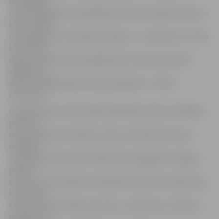
neizvēlējās
meteoroloģiskiem apstākļiem drošu braukšanas ātrumu,
kā rezultātā
netika galā ar automašīnas vadību, un, nobraucot no ceļa
braucamās
daļas, ietriecās kokā. Negadījumā traumas guva pati
vadītāja un
1993. un 1994. gadā dzimušas pasažieres,» stāsta
I.Sietniece.
Neatliekamās medicīniskās palīdzības dienesta (NMPD)
pārstāve
Ilona Indriksone norāda, ka visas cietušās personas ar
dažādām
traumām apmierinošā stāvoklī tika nogādātas Jelgavas
pilsētas
slimnīcā. «Automašīnas vadītājai konstatēts mugurkaula
kakla daļas
sasitums, krūšu daļas sasitums un nobrāzumi, vienai no
pasažierēm –