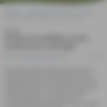
Sākumlapa
Portāla “Jelgavas Vēstnesis” arhīvs
Pilsētā
Policija autovadītājiem ziemā iesaka braukt uzmanīgāk
Klausīties
Policija autovadītājiem ziemā
iesaka braukt uzmanīgāk
17/12/2018
Pilsētā
Portāla “Jelgavas Vēstnesis” arhīvs
Aizvadītajās brīvdienās Jelgavā reģistrēti vairāki ceļu
satiksmes negadījumi, kuru galvenais iemesls bija
laikapstākļiem neatbilstoša braukšanas ātruma izvēle.
Lielākajā daļā avāriju cietušas automašīnas, taču vienā
negadījumā arī cilvēki – trīs sievietes ar dažādām
traumām nogādātas slimnīcā. Policija aicina
autovadītājiem nebūt pārgalvīgiem un šajos mainīgajos