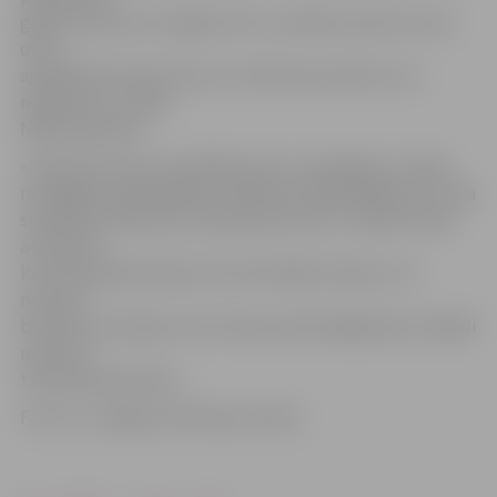
galvas sasitums ar vaļēju brūci un vēdera sasitums, bet
otrai –
apakšdelma kaula lūzums, krūškurvja sasitums un
nobrāzumi,» stāsta
NMPD pārstāve.
«Policija aicina autovadītājus būt uzmanīgiem un šajos
mainīgajos laikapstākļos izvēlēties laikapstākļiem un ceļa
stāvoklim atbilstošu braukšanas ātrumu. Tāpat būtiski
atcerēties,
ka ziemā nepieciešams ieturēt lielāku distanci, lai
nerastos
bīstamas situācijas, kā arī daudz apdomīgāk jāveic dažādi
manevri,»
tā policijas pārstāve.
Foto: no «Jelgavas Vēstneša» arhīva