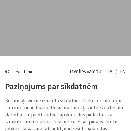
Izvēlies valodu:
LV
EN
Iestatījumi
Paziņojums par sīkdatnēm
Šī tīmekļa vietne izmanto sīkdatnes. Piekrītot sīkdatņu
izmantošanai, tiks nodrošināta tīmekļa vietnes optimāla
darbība. Turpinot vietnes apskati, Jūs piekrītat, ka
izmantosim sīkdatnes Jūsu ierīcē. Savu piekrišanu Jūs
jebkurā laikā varat atsaukt, nodzēšot saglabātās