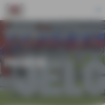
PILSĒTĀ