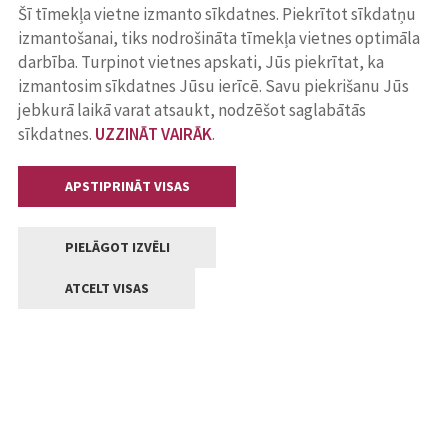
Šī tīmekļa vietne izmanto sīkdatnes. Piekrītot sīkdatņu
izmantošanai, tiks nodrošināta tīmekļa vietnes optimāla
darbība. Turpinot vietnes apskati, Jūs piekrītat, ka
izmantosim sīkdatnes Jūsu ierīcē. Savu piekrišanu Jūs
jebkurā laikā varat atsaukt, nodzēšot saglabātās
sīkdatnes.
UZZINĀT VAIRĀK
.
APSTIPRINĀT VISAS
PIELĀGOT IZVĒLI
ATCELT VISAS