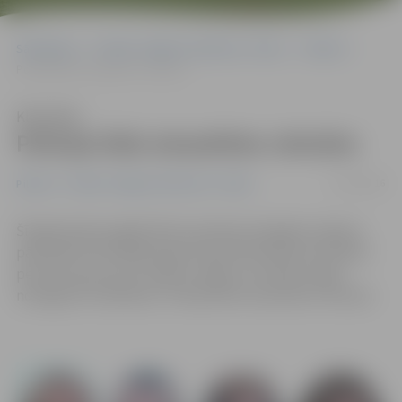
Sākumlapa
Portāla “Jelgavas Vēstnesis” arhīvs
Pilsētā
Policija lūdz atsaukties cietušos
Klausīties
Policija lūdz atsaukties cietušos
12/10/2016
Pilsētā
Portāla “Jelgavas Vēstnesis” arhīvs
Šī gada jūnija nogalē Valsts policijas Zemgales reģiona
pārvaldes Kriminālpolicijas biroja darbinieki aizturējuši
personu grupu par vairāku smagu un sevišķi smagu
noziegumu izdarīšanu. Policija lūdz atsaukties cietušos.