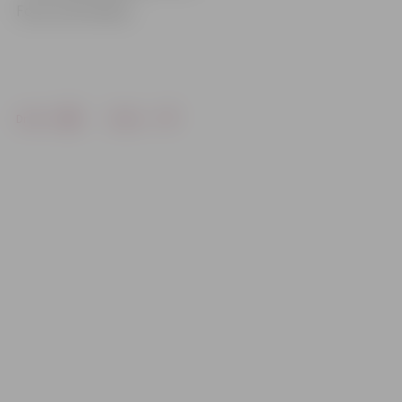
Foto: no VP arhīva
Drukāt
Dalīties