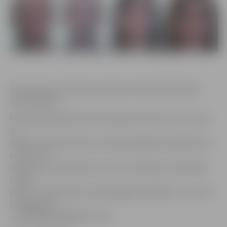
Šobrīd abiem vīriešiem piemērots drošības līdzeklis –
apcietinājums.
Policijas darbinieki aicina atsaukties ikvienu, kurš cietis
no
attēlā redzamo personu pretlikumīgajām darbībām, kā
arī tos, kuri
ir bijušas aculiecinieki vai, kuriem zināms par aizdomās
turēto
personu izdarītajām noziedzīgajām darbībām, un zvanīt
uz tālruņiem
– 63004200, 63004202 vai 110.