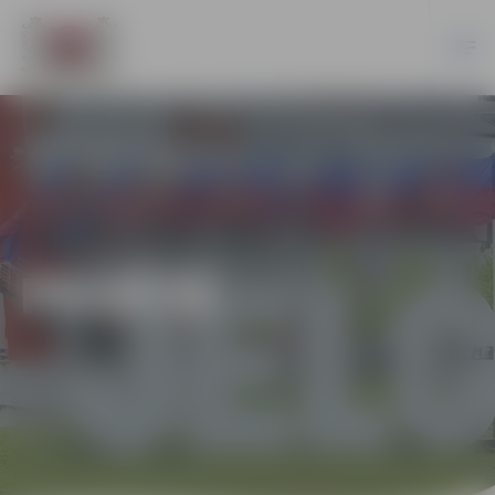
PILSĒTĀ