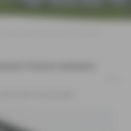
Policija lūdz atsaukties mirušā Dzintara Tomsona radiniekus
Dzintara Tomsona radiniekus
24/07/2018
s mirušā Dzintara Tomsona radiniekus.