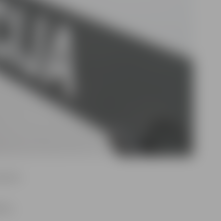
esvieta
iem,