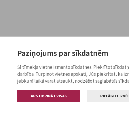
Paziņojums par sīkdatnēm
Šī tīmekļa vietne izmanto sīkdatnes. Piekrītot sīkdat
darbība. Turpinot vietnes apskati, Jūs piekrītat, ka i
jebkurā laikā varat atsaukt, nodzēšot saglabātās sīkd
APSTIPRINĀT VISAS
PIELĀGOT IZVĒL