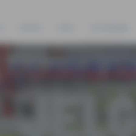
TA
PAŠVALDĪBA
IESTĀDES
KAPITĀLSABIEDRĪBAS