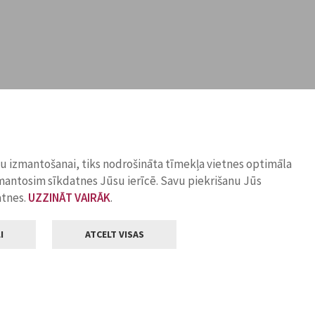
ņu izmantošanai, tiks nodrošināta tīmekļa vietnes optimāla
zmantosim sīkdatnes Jūsu ierīcē. Savu piekrišanu Jūs
atnes.
UZZINĀT VAIRĀK
.
I
ATCELT VISAS