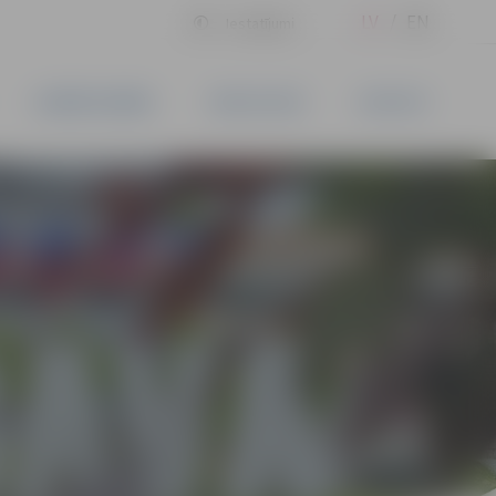
LV
EN
Iestatījumi
UZŅĒMĒJDARBĪBA
PAKALPOJUMI
KONTAKTI