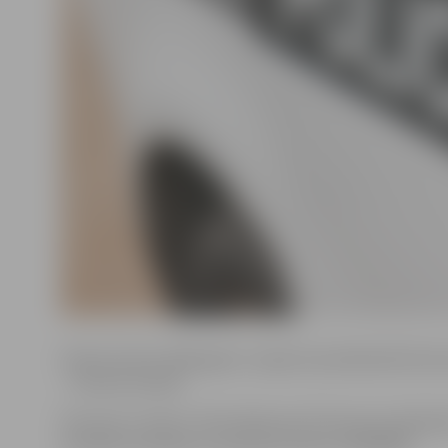
Vīrietis dzimis 1944. gada 7. jūnijā. Viņa deklarētā dzīv
– Filozofu iela 69.
Personas, kurām ir informācija par D.Tomsona radiniek
aicinātas sazināties ar policiju pa tālruni 63028550.