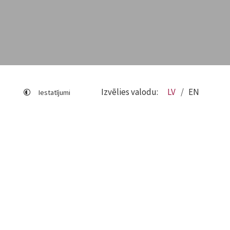
Izvēlies valodu:
LV
EN
Iestatījumi