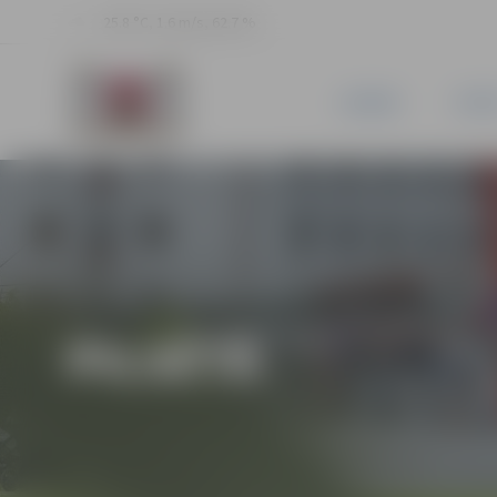
25.8 °C, 1.6 m/s, 62.7 %
JAUNUMI
PILSĒ
PILSĒTĀ