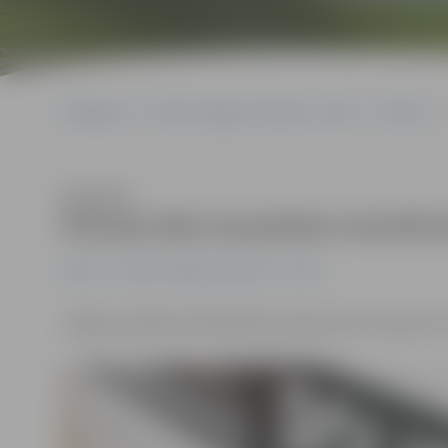
Sākumlapa
Portāla “Jelgavas Vēstnesis” arhīvs
Pilsētā
Klausīties
Policija lūdz atsaukties mirušā 
Pilsētā
Portāla “Jelgavas Vēstnesis” arhīvs
Jelgavas pilsētas Pašvaldības policija lūdz atsauktie