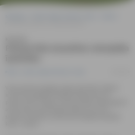
Sākumlapa
Portāla “Jelgavas Vēstnesis” arhīvs
Pilsētā
Policija lūdz atsaukties velosipēda īpašnieku
Klausīties
Policija lūdz atsaukties velosipēda
īpašnieku
07/01/2016
Pilsētā
Portāla “Jelgavas Vēstnesis” arhīvs
Valsts policijas Zemgales reģiona pārvaldes Jelgavas
iecirknī tika nogādāts 2015.gada 26.decembrī, ap
pulksten 20:15, Jelgavā, Uzvaras ielā 58a, mājas pagalmā
atrasts kalnu tipa velosipēds. Rāmja numurs nav
salasāms. Pārkrāsots melnā krāsā. Iespējamā oriģinālā
krāsa – sarkana.