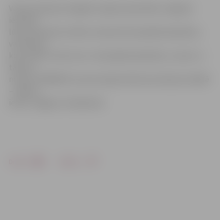
Valsts policijas Zemgales reģiona pārvaldes Jelgavas
iecirknis
lūdz atsaukties attēlos redzamā velosipēda īpašnieku,
vai ikvienu,
kurš varētu zināt, kas ir velosipēda īpašnieks, zvanot uz
tālruņu
numuru 63004232 vai personīgi vēršoties policijas iestādē
– Pētera
ielā 5, Jelgavā, 13.kabinetā.
Drukāt
Dalīties