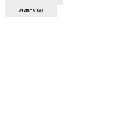
ATCELT VISAS
Kontakti
Jelgavas valstpilsētas pašvaldība
Lielā iela 11, Jelgava, LV-3001
+371 63005522
pasts@jelgava.lv
Klientu apkalpošana