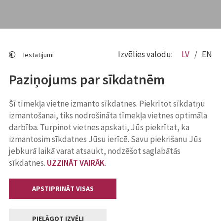
Izvēlies valodu:
LV
EN
Iestatījumi
Paziņojums par sīkdatnēm
Šī tīmekļa vietne izmanto sīkdatnes. Piekrītot sīkdatņu
izmantošanai, tiks nodrošināta tīmekļa vietnes optimāla
darbība. Turpinot vietnes apskati, Jūs piekrītat, ka
izmantosim sīkdatnes Jūsu ierīcē. Savu piekrišanu Jūs
jebkurā laikā varat atsaukt, nodzēšot saglabātās
sīkdatnes.
UZZINĀT VAIRĀK
.
APSTIPRINĀT VISAS
PIELĀGOT IZVĒLI