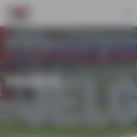
PILSĒTĀ