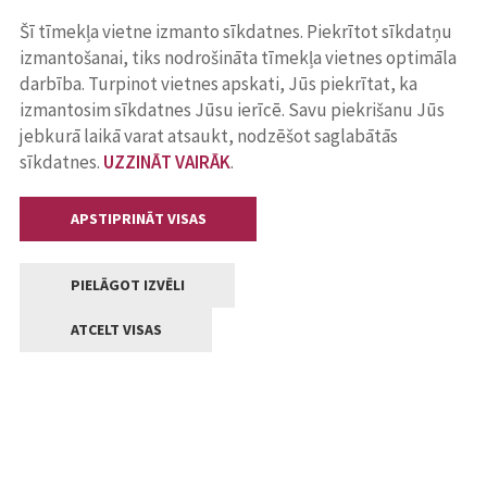
Šī tīmekļa vietne izmanto sīkdatnes. Piekrītot sīkdatņu
izmantošanai, tiks nodrošināta tīmekļa vietnes optimāla
darbība. Turpinot vietnes apskati, Jūs piekrītat, ka
izmantosim sīkdatnes Jūsu ierīcē. Savu piekrišanu Jūs
jebkurā laikā varat atsaukt, nodzēšot saglabātās
sīkdatnes.
UZZINĀT VAIRĀK
.
APSTIPRINĀT VISAS
PIELĀGOT IZVĒLI
ATCELT VISAS