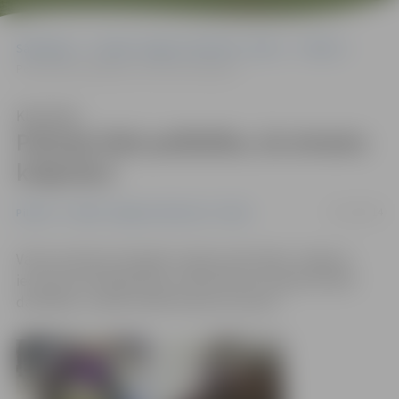
Sākumlapa
Portāla “Jelgavas Vēstnesis” arhīvs
Pilsētā
Policija lūdz palīdzību, lai atrastu krāpnieci
Klausīties
Policija lūdz palīdzību, lai atrastu
krāpnieci
10/12/2014
Pilsētā
Portāla “Jelgavas Vēstnesis” arhīvs
Valsts policijas Zemgales reģiona pārvaldes Jelgavas
iecirkņa kriminālpolicija, aizdomās par krāpnieciskām
darbībām, meklē attēlā redzamo sievieti.