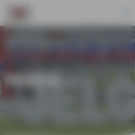
PILSĒTĀ