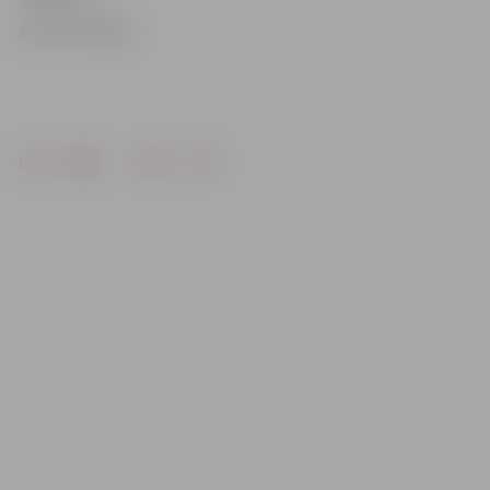
Foto: VP arhīvs
Drukāt
Dalīties