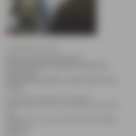
www.jelgavasvestnesis.lv
Valsts policijas Zemgales reģiona
pārvaldes Jelgavas iecirkņa kriminālpolicija,
aizdomās par
krāpnieciskām darbībām, meklē attēlā redzamo
sievieti.
Policija lūdz iedzīvotājus, kuri atpazīst
attēlā redzamo sievieti, un ir jebkāda informācija par
viņas
atrašanās vietu, zvanīt policijai pa tālruni 63004200,
63004202 vai
25445175.