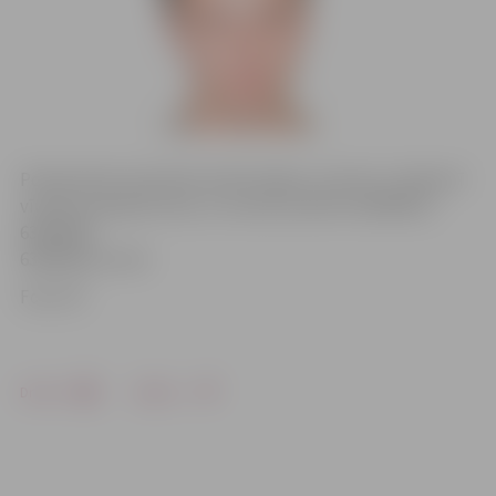
Policija lūdz atsaukties iedzīvotājus, kuriem ir zināma šī
vīrieša atrašanās vieta, un zvanīt pa tālruni 63004227,
63004200,
63004202 vai 110.
Foto: VP
Drukāt
Dalīties