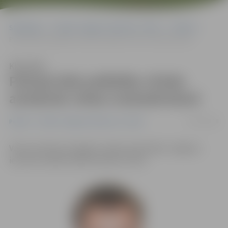
Sākumlapa
Portāla “Jelgavas Vēstnesis” arhīvs
Pilsētā
Policija lūdz palīdzību vīrieša atrašanās vietas noskaidrošanā
Klausīties
Policija lūdz palīdzību vīrieša
atrašanās vietas noskaidrošanā
01/03/2018
Pilsētā
Portāla “Jelgavas Vēstnesis” arhīvs
Valsts policijas Zemgales reģiona pārvaldes Jelgavas
iecirknis meklē attēlā redzamo vīrieti.