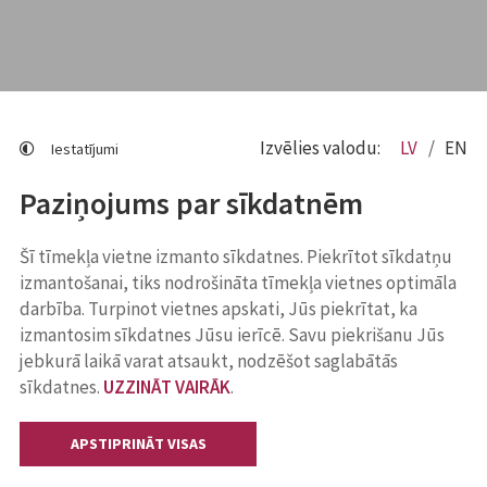
Izvēlies valodu:
LV
EN
Iestatījumi
Paziņojums par sīkdatnēm
Šī tīmekļa vietne izmanto sīkdatnes. Piekrītot sīkdatņu
izmantošanai, tiks nodrošināta tīmekļa vietnes optimāla
darbība. Turpinot vietnes apskati, Jūs piekrītat, ka
izmantosim sīkdatnes Jūsu ierīcē. Savu piekrišanu Jūs
jebkurā laikā varat atsaukt, nodzēšot saglabātās
sīkdatnes.
UZZINĀT VAIRĀK
.
APSTIPRINĀT VISAS