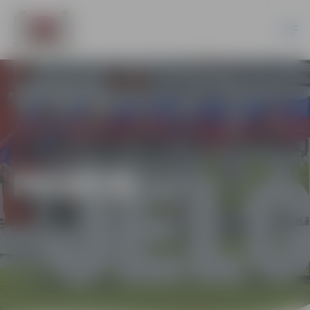
PILSĒTĀ