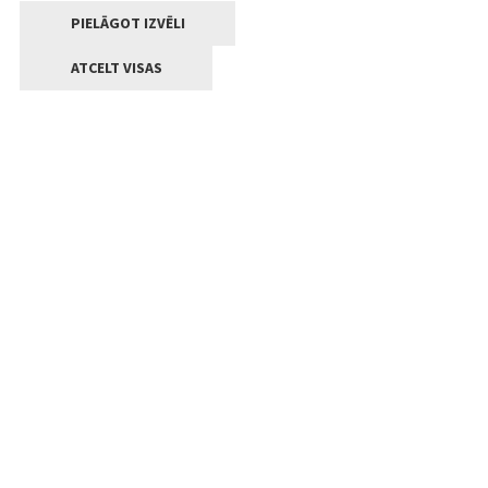
PIELĀGOT IZVĒLI
ATCELT VISAS
Kontakti
Jelgavas valstpilsētas pašvaldība
Lielā iela 11, Jelgava, LV-3001
+371 63005522
pasts@jelgava.lv
Klientu apkalpošana