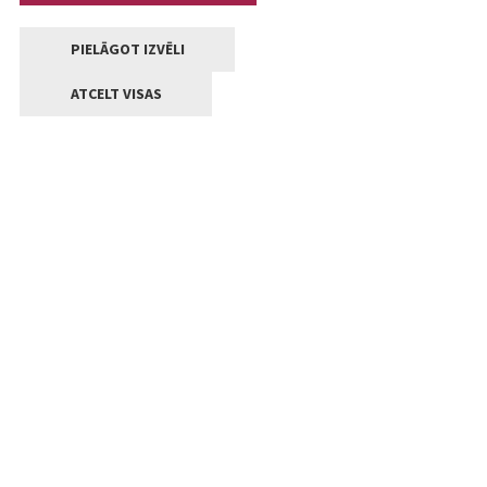
PIELĀGOT IZVĒLI
ATCELT VISAS
Kontakti
Jelgavas valstpilsētas pašvaldība
Lielā iela 11, Jelgava, LV-3001
+371 63005522
pasts@jelgava.lv