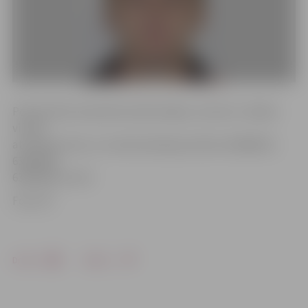
Policija lūdz atsaukties iedzīvotājus, kuriem ir zināma
vīrieša
atrašanās vieta, un zvanīt policijai pa tālruni 63004227,
63004200,
63004202 vai 110.
Foto: VP
Drukāt
Dalīties