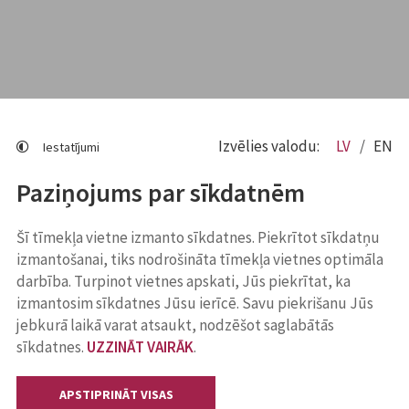
Izvēlies valodu:
LV
EN
Iestatījumi
Paziņojums par sīkdatnēm
Šī tīmekļa vietne izmanto sīkdatnes. Piekrītot sīkdatņu
izmantošanai, tiks nodrošināta tīmekļa vietnes optimāla
darbība. Turpinot vietnes apskati, Jūs piekrītat, ka
izmantosim sīkdatnes Jūsu ierīcē. Savu piekrišanu Jūs
jebkurā laikā varat atsaukt, nodzēšot saglabātās
sīkdatnes.
UZZINĀT VAIRĀK
.
APSTIPRINĀT VISAS