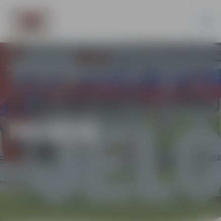
PILSĒTĀ