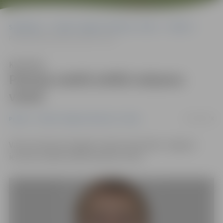
Sākumlapa
Portāla “Jelgavas Vēstnesis” arhīvs
Pilsētā
Policija meklē attēlā redzamo vīrieti
Klausīties
Policija meklē attēlā redzamo
vīrieti
22/03/2018
Pilsētā
Portāla “Jelgavas Vēstnesis” arhīvs
Valsts policijas Zemgales reģiona pārvaldes Jelgavas
iecirknis meklē attēlā redzamo vīrieti.