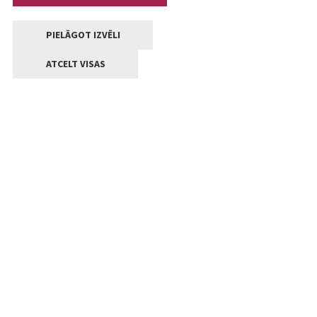
PIELĀGOT IZVĒLI
ATCELT VISAS
Kontakti
Jelgavas valstpilsētas pašvaldība
Lielā iela 11, Jelgava, LV-3001
+371 63005522
pasts@jelgava.lv