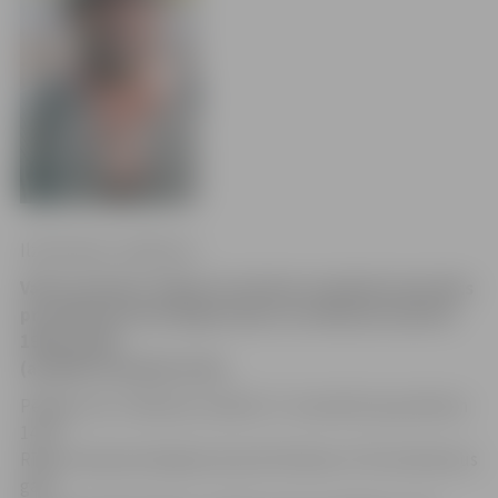
Ilze Knusle-Jankevica
Valsts policijas Jelgavas iecirknis noskaidro bezvēsts
prombūtnē esoša jelgavnieka Jura Melnača (dzimis
1960. gadā)
(attēlā) atrašanās vietu.
Pēdējo reizi J.Melnačs redzēts 17. novembrī ap pulksten
14.50
Rīgas Starptautiskajā autoostā. Pazīmes: 175 centimetrus
garš