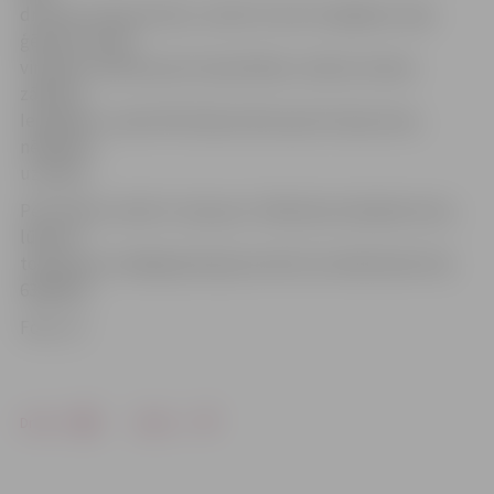
druknas miesas būves, melni īsi mati. Iespējams, bija
ģērbies melnā
virsjakā, melnās sporta tipa biksēs, melnos ziemas
zābakos.
Iespējams, viņam līdzi bija melna sporta tipa soma,
nēsājama
uz pleca.
Personām, kurām ir ziņas par J.Melnača atrašanās vietu,
lūgums
to paziņot tuvākajā policijas iecirknī vai telefoniski 110,
63004227.
Foto: JV
Drukāt
Dalīties