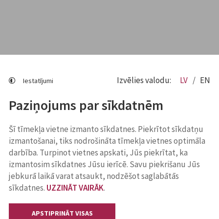
Izvēlies valodu:
LV
EN
Iestatījumi
Paziņojums par sīkdatnēm
Šī tīmekļa vietne izmanto sīkdatnes. Piekrītot sīkdatņu
izmantošanai, tiks nodrošināta tīmekļa vietnes optimāla
darbība. Turpinot vietnes apskati, Jūs piekrītat, ka
izmantosim sīkdatnes Jūsu ierīcē. Savu piekrišanu Jūs
jebkurā laikā varat atsaukt, nodzēšot saglabātās
sīkdatnes.
UZZINĀT VAIRĀK
.
APSTIPRINĀT VISAS