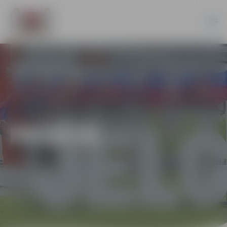
PILSĒTĀ