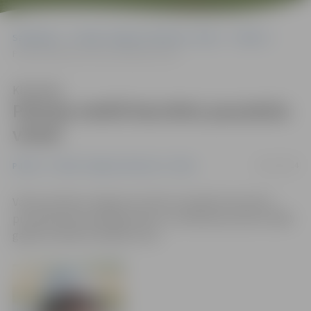
Sākumlapa
Portāla “Jelgavas Vēstnesis” arhīvs
Pilsētā
Policija meklē bezvēsts pazudušu vīrieti
Klausīties
Policija meklē bezvēsts pazudušu
vīrieti
20/11/2014
Pilsētā
Portāla “Jelgavas Vēstnesis” arhīvs
Valsts policijas Jelgavas iecirknis noskaidro bezvēsts
prombūtnē esoša jelgavnieka Jura Melnača (dzimis 1960.
gadā) (attēlā) atrašanās vietu.