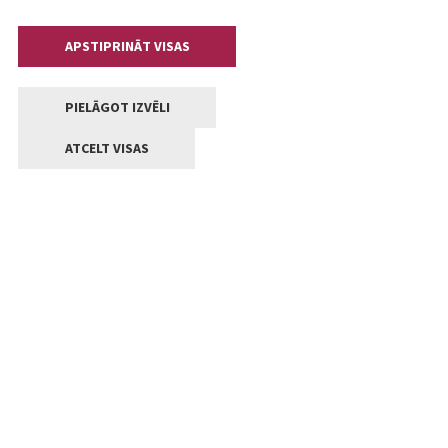
APSTIPRINĀT VISAS
PIELĀGOT IZVĒLI
ATCELT VISAS
Kontakti
Jelgavas valstpilsētas pašvaldība
Lielā iela 11, Jelgava, LV-3001
+371 63005522