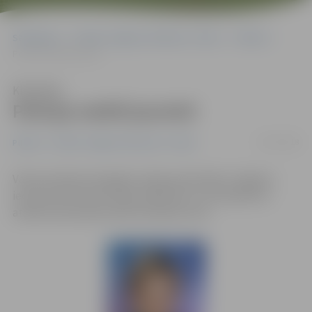
Sākumlapa
Portāla “Jelgavas Vēstnesis” arhīvs
Pilsētā
Policija meklē jaunieti
Klausīties
Policija meklē jaunieti
27/07/2018
Pilsētā
Portāla “Jelgavas Vēstnesis” arhīvs
Valsts policijas Zemgales reģiona pārvaldes Jelgavas
iecirknis lūdz iedzīvotāju palīdzību, lai noskaidrotu
attēlā redzamā jaunieša atrašanās vietu.