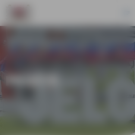
PILSĒTĀ