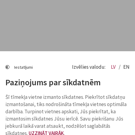
Izvēlies valodu:
LV
EN
Iestatījumi
Paziņojums par sīkdatnēm
Šī tīmekļa vietne izmanto sīkdatnes. Piekrītot sīkdatņu
izmantošanai, tiks nodrošināta tīmekļa vietnes optimāla
darbība. Turpinot vietnes apskati, Jūs piekrītat, ka
izmantosim sīkdatnes Jūsu ierīcē. Savu piekrišanu Jūs
jebkurā laikā varat atsaukt, nodzēšot saglabātās
sīkdatnes.
UZZINĀT VAIRĀK
.