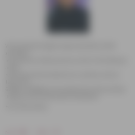
Valsts policijas Zemgales reģiona pārvaldes vecākā
speciāliste
Ieva Sietniece norāda: personas, kurām ir informācija par
attēlā
redzamā jaunieša atrašanās vietu, aicinātas zvanīt pa
tālruni 110,
63004227, 63004202 vai personīgi vērsties Valsts policijas
Jelgavas iecirknī Pētera ielā 5, 38. kabinetā.
Foto: Valsts policija
Drukāt
Dalīties