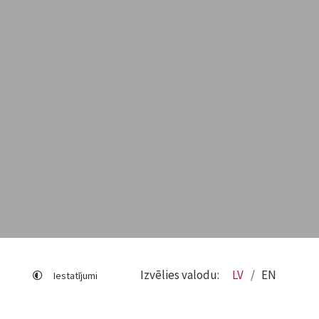
Izvēlies valodu:
LV
EN
Iestatījumi