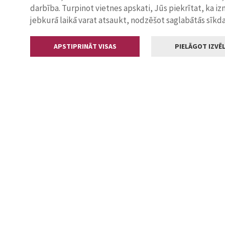
darbība. Turpinot vietnes apskati, Jūs piekrītat, ka i
jebkurā laikā varat atsaukt, nodzēšot saglabātās sīkd
APSTIPRINĀT VISAS
PIELĀGOT IZVĒL
Kontakti
Jelgavas valstp
Lielā iela 11
+371 630055
pasts@jelga