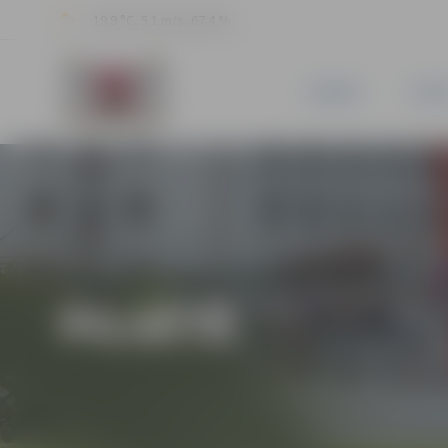
19.9 °C, 5.1 m/s, 67.4 %
JAUNUMI
PILSĒ
PILSĒTĀ