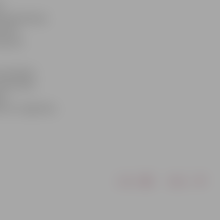
s
a piemērošanas
 līdz
tūkstoš
 policijas
dzniecības
bas
lu un cigaretes,
Drukāt
Dalīties