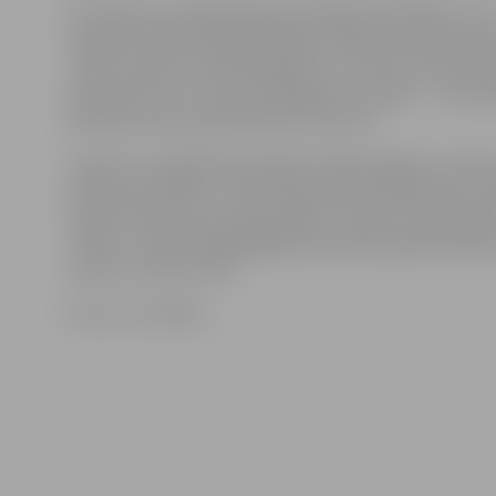
Par šā panta trešajā daļā paredzētajām darbībām, ja tā
izdarītas atkārtoti gada laikā pēc administratīvā sod
uzliek naudas sodu pārdevējam no trīssimt piecdesmit
septiņsimt euro, bet juridiskajām personām — no div
deviņsimt līdz septiņtūkstoš simt euro.
Jāuzsver, ka sākoties jaunajam mācību gadam, viena no
darba prioritātēm ir veikt pastiprinātas pārbaudes tir
vietās. Policija aicina iedzīvotājus ziņot par tirdzniecī
vietām, kurās nepilngadīgām personām pārdod alkoho
zvanot uz tālruni 110.
Foto: no JV arhīva