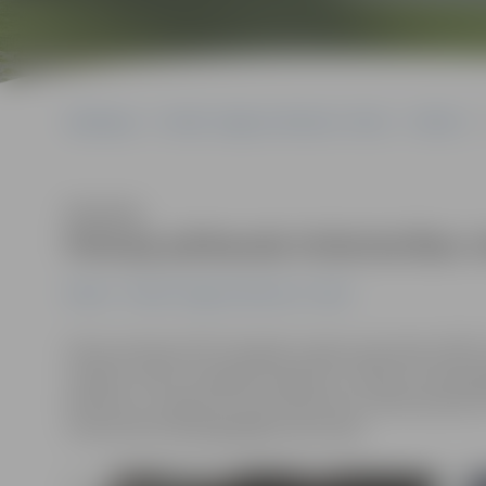
Sākumlapa
Portāla “Jelgavas Vēstnesis” arhīvs
Pilsētā
Klausīties
Policija pārbauda tirdzniecības 
Pilsētā
Portāla “Jelgavas Vēstnesis” arhīvs
Valsts policijas (VP) Zemgales reģiona pārvalde (ZRP) i
vairākus reidus Zemgales reģionā, ar mērķi vai nepil
alkohols un cigaretes. Kontrolpirkumu laikā septiņās 
tirdzniecība nepilngadīgām personām.