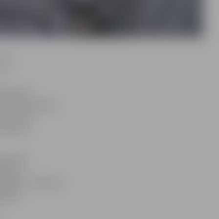
.sk.
5,
zkrauklē,
vukārt Dobelē un
dzniecības
skaits ir
a 3.daļa
ādājumu
evējam no divsimt
skajām