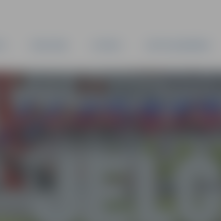
TA
PAŠVALDĪBA
IESTĀDES
KAPITĀLSABIEDRĪBAS