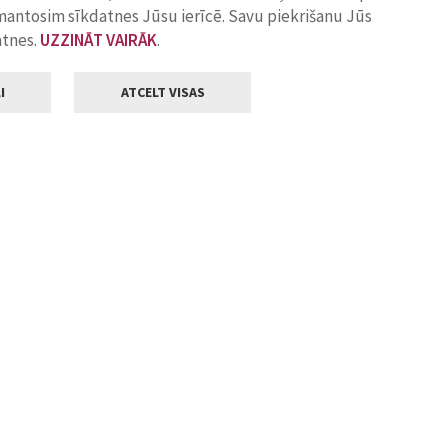
zmantosim sīkdatnes Jūsu ierīcē. Savu piekrišanu Jūs
atnes.
UZZINĀT VAIRĀK
.
I
ATCELT VISAS
Klientu apkalpošana
ilsētas pašvaldība
Darba laiks
, Jelgava, LV-3001
Pirmdienās
8.00 - 18.00
Otrdienās
8.00 - 17.00
22
Trešdienās
8.00 - 17.00
va.lv
Ceturtdienās
8.00 - 17.00
Piektdienās
8.00 - 14.30