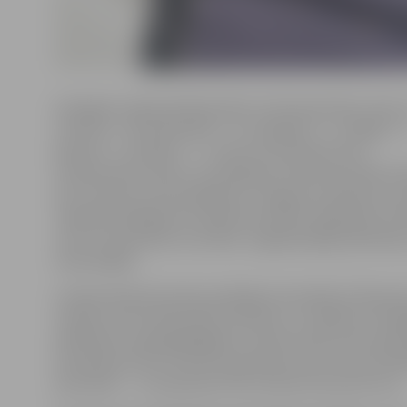
Zemgales reģionā pārbaudītas 74 tirdzniecības vietas t
Tukumā – 34, Aizkrauklē – 22, Jēkabpilī – 6, Jelgavā – 
Bauskā – 5, Dobelē – 2. Veicot kontrolpirkumus
tirdzniecības vietās, trīs pārkāpumi tika konstatēti Ai
divi Tukumā, viens pārkāpums Jelgavā un Bauskā, sa
Jēkabpilī pārkāpumi netika konstatēti. Regulāras tir
vietu uzraudzības rezultātā, negodprātīgo pārdevēju 
samazinājies.
Latvijas Administratīvais pārkāpuma kodeksa 155.pant
nosaka, ka Par alkoholisko dzērienu un tabakas izstr
pārdošanu nepilngadīgajiem uzliek naudas sodu pārd
astoņdesmit līdz trīssimt piecdesmit euro, bet juridi
personām — no septiņsimt līdz tūkstoš četrsimt euro.