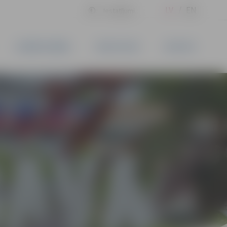
LV
EN
Iestatījumi
UZŅĒMĒJDARBĪBA
PAKALPOJUMI
KONTAKTI