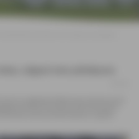
Policija pārbauda tirdzniecības vietas; Jelgavā viens pārkāpums
vietas; Jelgavā viens pārkāpums
05/09/2016
nformē, ka pagājušajā nedēļā policijas darbinieki veikuši
ngadīgām personām tirdzniecības vietās netiek pārdots
tirdzniecības vietās konstatēta alkohola un cigarešu