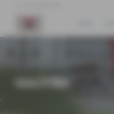
19.3 °C, 2.6 m/s, 73.2 %
JAUNUMI
PILSĒ
IZGLĪTĪBA