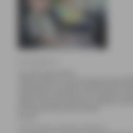
Ritma Gaidamoviča
Tuvojoties skolas laikam
Jelgavas pilsētas un rajona policijas pārvaldes (PR
uzsākuši gatavoties akcijas «Drošības dienas skolā
šogad notiks no septembra līdz 31.oktobrim un ta
iespēja ne tikai gūt zināšanas par dažādiem drošī
bet arī doties ekskursijā uz Policijas
pārvaldi.
JPRPP palīdze Ieva Sietniece informē, ka