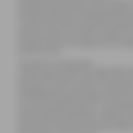
akcijas gaitā tradicionāli Jelgavas PRPP darbinieki ar 
nodrošinās policijas darbinieku patruļas pie izglītības
Bet kārtības policijas biroja 3.nodaļas darbinieki (Ceļu p
lai uzlabotu bērnu drošību, divas nedēļas pie izglītīb
pastiprināti uzraudzīs autovadītājus, lai stingri tiktu 
atļautais braukšanas ātrums. Tāpat tiks pievērsta uz
tiek šķērsota brauktuve. Patrulēšana tiks veikta sadar
pašvaldības policiju.
Tāpat ieplānots, ka drīzumā akcijas
«Drošības dienas skolās 2009» laikā, Jelgavas PRPP dar
apmeklēs izglītības iestādes, lai informētu skolēnus 
jautājumiem, par zādzību novēršanu, ko bieži vien izd
nepilngadīgas personas, tiks fokusēta uzmanība bērn
attiecību problēmai izglītības iestādēs, kā arī tiks run
ceļu satiksmes drošības jautājumiem – mazaisargātaj
satiksmes dalībniekiem (īpaši kopā ar vecākiem), tai s
dzelzceļa satiksmes drošību. Plānots, ka aktivitātes u
pasākumi notiks arī bērnudārzos. Akcijas laikā izglītīb