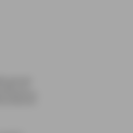
PP) darbinieki
s 2009», kura
jā skolēniem būs
bas jautājumiem,