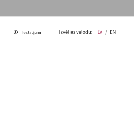
Izvēlies valodu:
LV
EN
Iestatījumi
Lapas karte
Viegli lasīt