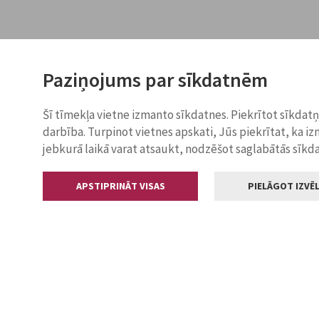
Paziņojums par sīkdatnēm
Šī tīmekļa vietne izmanto sīkdatnes. Piekrītot sīkdat
darbība. Turpinot vietnes apskati, Jūs piekrītat, ka i
jebkurā laikā varat atsaukt, nodzēšot saglabātās sīkd
APSTIPRINĀT VISAS
PIELĀGOT IZVĒL
Kontakti
Jelgavas valstp