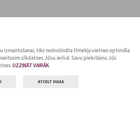
ņu izmantošanai, tiks nodrošināta tīmekļa vietnes optimāla
zmantosim sīkdatnes Jūsu ierīcē. Savu piekrišanu Jūs
atnes.
UZZINĀT VAIRĀK
.
I
ATCELT VISAS
Klientu apkalpošana
ilsētas pašvaldība
Darba laiks