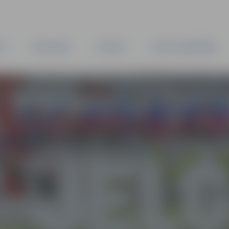
TA
PAŠVALDĪBA
IESTĀDES
KAPITĀLSABIEDRĪBAS