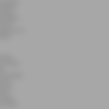
1.septembri
 iestādēm.
olicija),
as iestādēm
ievērots
manība tam, kā
bībā ar
binieki
par drošības
ara
u savstarpējo
āts par
iem ceļu
kaitā
n dažādi
as iestādes