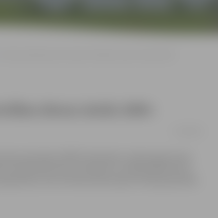
Policija sāk gatavoties akcijai «Drošības dienas skolās 2009»
Drošības dienas skolās 2009»
27/08/2009
olicijas pārvaldes (PRPP) darbinieki uzsākuši gatavoties
iks no septembra līdz 31.oktobrim un tajā skolēniem būs
utājumiem, bet arī doties ekskursijā uz Policijas pārvaldi.