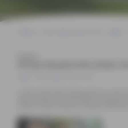
Sākumlapa
Portāla “Jelgavas Vēstnesis” arhīvs
Izglītība
Klausīties
Policija sāk gatavoties akcijai «
Izglītība
Portāla “Jelgavas Vēstnesis” arhīvs
Tuvojoties skolas laikam Jelgavas pilsētas un rajona p
akcijas «Drošības dienas skolās 2009», kura šogad not
iespēja ne tikai gūt zināšanas par dažādiem drošības ja