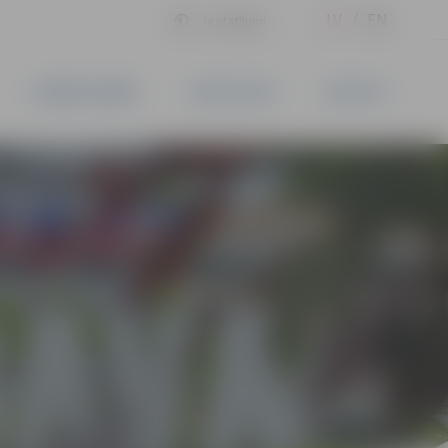
LV
EN
Iestatījumi
UZŅĒMĒJDARBĪBA
PAKALPOJUMI
KONTAKTI