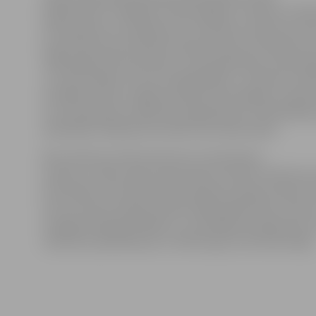
bija jācīnās ar vairākiem trokšņotājiem. Pulksten 12.0
tika saņemts uz Dambja ielu. Ierodoties notikuma viet
ka dzīvoklī tiek atskaņota skaļa mūzika. Dzīvokļa durv
1995. gadā dzimis jaunietis, kurš paskaidroja, ka klaus
un nav domājis, ka traucē apkārtējiem. Jaunietim izte
aizrādījums pēc Jelgavas pilsētas saistošajiem noteik
no viņa pieņemts rakstisks paskaidrojums. Pašvaldības 
darbinieku klātbūtnē mūzika tika noklusināta.
Bet pulksten 23.26 izsaukums no kaimiņiem
saņems uz kādu māju Jāņa Čakstes bulvārī. Notikuma 
konstatēts, ka dzīvoklī tiek atskaņota skaļa mūzika. D
durvis atvēra manāmi iereibis 1981. gadā dzimis vīrietis
nespēja sakarīgi atbildēt uz uzdotajiem jautājumiem, 
rakstisku paskaidrojumu. Mūziku gan viņš noklusināja.