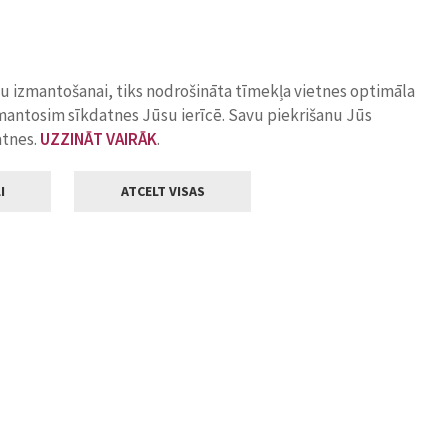
ņu izmantošanai, tiks nodrošināta tīmekļa vietnes optimāla
zmantosim sīkdatnes Jūsu ierīcē. Savu piekrišanu Jūs
atnes.
UZZINĀT VAIRĀK
.
I
ATCELT VISAS
Klientu apkalpošana
ilsētas pašvaldība
Darba laiks
, Jelgava, LV-3001
Pirmdienās
8.00 - 18.00
Otrdienās
8.00 - 17.00
22