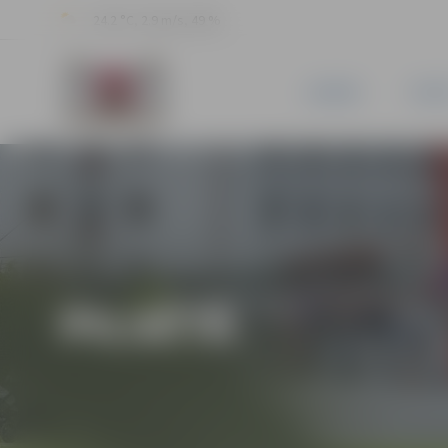
24.2 °C, 2.9 m/s, 49 %
JAUNUMI
PILSĒ
PILSĒTĀ