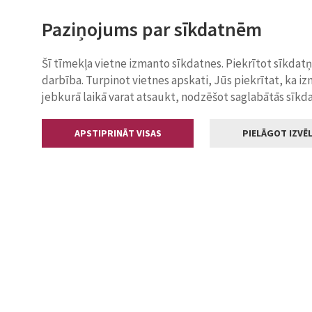
Paziņojums par sīkdatnēm
Šī tīmekļa vietne izmanto sīkdatnes. Piekrītot sīkdat
darbība. Turpinot vietnes apskati, Jūs piekrītat, ka i
jebkurā laikā varat atsaukt, nodzēšot saglabātās sīkd
APSTIPRINĀT VISAS
PIELĀGOT IZVĒL
Kontakti
Jelgavas valstp
Lielā iela 11
+371 630055