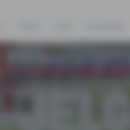
TA
PAŠVALDĪBA
IESTĀDES
KAPITĀLSABIEDRĪBAS