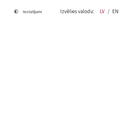
Izvēlies valodu:
LV
EN
Iestatījumi
Lapas karte
Viegli lasīt
Sociālo mediju lietošana
Sīkdatņu izmantošana