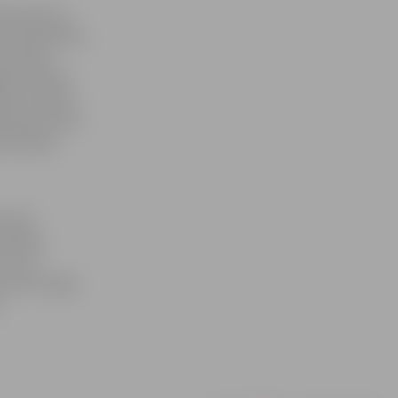
9 izsaukums
ā, konstatēts,
is atvēra
ījies mūziku
ikts mutisks
umiem, kā arī
policijas
vietā
zīvokļa
, kurš
kā arī sniegt