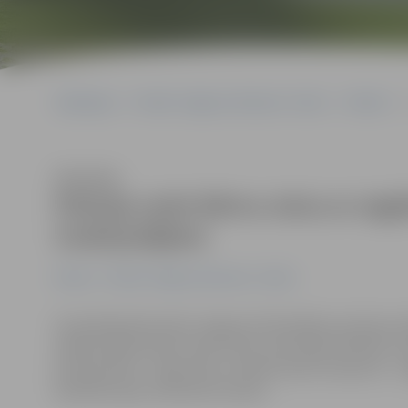
Sākumlapa
Portāla “Jelgavas Vēstnesis” arhīvs
Pilsētā
Klausīties
Policija uziet bērnu ratus ar za
trokšņotājiem
Pilsētā
Portāla “Jelgavas Vēstnesis” arhīvs
Aizvadītajā diennaktī Jelgavas Pašvaldības policijai va
pārāk skaļi klausās mūziku. Bet, patrulējot pilsētā, īs
policijas ēkas – Egas ielas un Mazā ceļa krustojumā – 
Īpašnieku gan neizdevās sastapt.