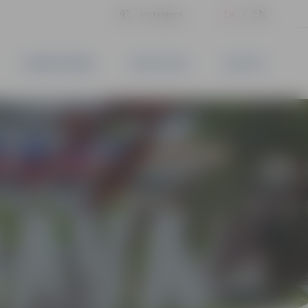
LV
EN
Iestatījumi
UZŅĒMĒJDARBĪBA
PAKALPOJUMI
KONTAKTI