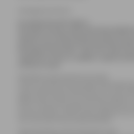
www.jelgavasvestnesis.lv
Aizvadītajā diennaktī Jelgavas
Pašvaldības policijai vairāki iedzīvotāju sūdzējuši
kaimiņiem, kuri pārāk skaļi klausās mūziku. Bet, p
pilsētā, īsi pēc pusnakts policijas darbinieki netāl
Pašvaldības policijas ēkas – Egas ielas un Mazā ceļ
uzgāja bērna ratiņus ar, iespējams, zagtām mant
neizdevās sastapt.
Pašvaldības policijas pārstāve Aiva Saulīte
informē, ka pulksten 0.30, patrulējot pilsētā, Egas iel
ceļa krustojumā tika konstatēti bērnu rati, kuros atra
pļāvējs, datora skandas, divi celtniecības prožektori u
lauznis. «Personas, kam pieder šie rati, gan notikuma v
aizturēt neizdevās,» stāsta A.Saulīte, piebilstot, ka 
vietu tika izsaukti Valsts policijas darbinieki.
Tāpat Pašvaldības policijas darbiniekiem vakar