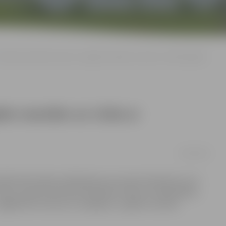
Policija uziet bērnu ratus ar zagtām mantām un cīnās ar trokšņotājiem
gtām mantām un cīnās ar
10/01/2015
irāki iedzīvotāju sūdzējušies par saviem kaimiņiem, kuri
i pēc pusnakts policijas darbinieki netālu no Pašvaldības
uzgāja bērna ratiņus ar, iespējams, zagtām mantām.