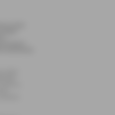
es par saviem
atrulējot
u no
a krustojumā –
ām. Īpašnieku gan
as un Mazā
dās zāles
z statīva un
ietā
uz notikuma