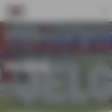
PILSĒTĀ