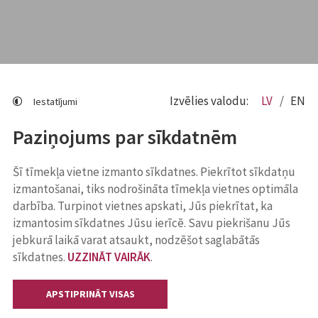
Izvēlies valodu:
LV
EN
Iestatījumi
Paziņojums par sīkdatnēm
Šī tīmekļa vietne izmanto sīkdatnes. Piekrītot sīkdatņu
izmantošanai, tiks nodrošināta tīmekļa vietnes optimāla
darbība. Turpinot vietnes apskati, Jūs piekrītat, ka
izmantosim sīkdatnes Jūsu ierīcē. Savu piekrišanu Jūs
jebkurā laikā varat atsaukt, nodzēšot saglabātās
sīkdatnes.
UZZINĀT VAIRĀK
.
APSTIPRINĀT VISAS