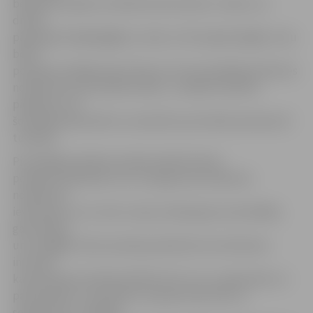
bērniem aizrāda un kārtība tiek ievērota. Jāteic, ka
drīzāk
pieaugušie kājāmgājēji uz ielas ir vēl neapdomīgāki, taču
bērni
policijas aizrādījumiem klausa. Arī autovadītāji satiksmes
noteikumus pie skolām ievēro,» norāda A.Saulīte,
piebilstot, ka
šonedēļ pastiprināto uzraudzību pie skolām policija vēl
turpinās.
Pie pārējām pilsētas skolām dežūrē Valsts
policijas darbinieki, kuri uzrauga ceļu satiksmes
noteikumu
ievērošanu un to, kā uz ceļa uzvedas gan autovadītāji,
gan skolēni
un citi gājēji. Valsts policijas pārstāve Ieva Sietniece
informē,
ka policija pie skolām dežūrē ik rītu no 1. septembra un
pastiprinātu uzraudzību turpinās veikt līdz 14.
septembrim. «Nekādi