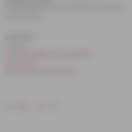
ārkārtēji gadījumi līdz šim nav konstatēti,» tā I.Sietniece.
Foto: Ivars Veiliņš
Saistītā ziņa
Policija: «1.
septembris pagājis mierīgi» (papildināta)
Sākas mācību
gads; pie skolām dežūrēs policisti
Drukāt
Dalīties