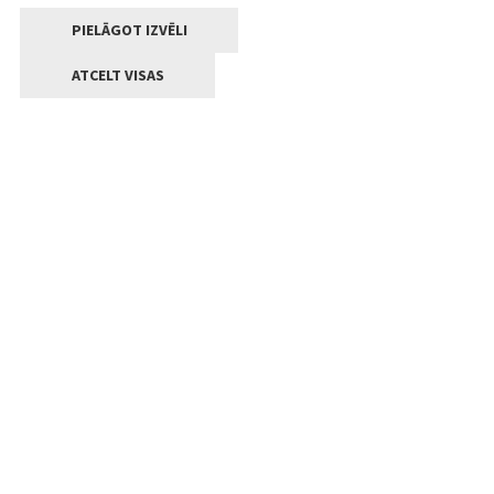
PIELĀGOT IZVĒLI
ATCELT VISAS
Kontakti
Jelgavas valstpilsētas pašvaldība
Lielā iela 11, Jelgava, LV-3001
+371 63005522
pasts@jelgava.lv
Klientu apkalpošana