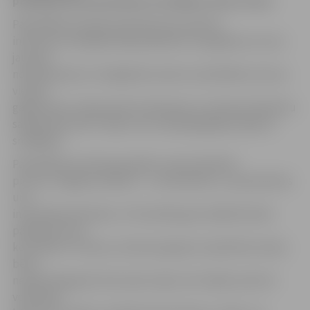
pārkāpumiem jauniešiem aizrādījusi sešas reizes.
Pašvaldības policijas pārstāve Aiva Saulīte
informē, ka nedēļas laikā piefiksēti trīs gadījumi, kuros
jaunieši
nodarbojušies ar huligāniska rakstura darbībām, bet pa
vienam
gadījumam, kad jaunieši trokšņojuši un lietojuši alkoholu
sabiedriskā vietā. Tāpat viens nepilngadīgais pieķerts
smēķējam.
Pašvaldības policija joprojām turpina dežūrēt
pie trim Jelgavas skolām – 5. vidusskolas, 2. pamatskolas
un 1.
internātpamatskolas. «Pie skolām gan nekādi būtiski
pārkāpumi nav
konstatēti. Protams, skrienot garajos starpbrīžos laukā,
bērni
neapdomīgi grib skriet pāri ceļam, bet tāpēc policisti
veiksmīgi