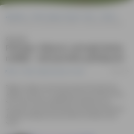
Sākumlapa
Portāla “Jelgavas Vēstnesis” arhīvs
Pilsētā
Policijas «bilance» pirmajā skolas nedēļā – seši jauniešu pārkāpumi
Klausīties
Policijas «bilance» pirmajā skolas
nedēļā – seši jauniešu pārkāpumi
08/09/2014
Pilsētā
Portāla “Jelgavas Vēstnesis” arhīvs
Pagājusi nedēļa, kopš policija pastiprināti dežūrē pie
Jelgavas skolām un uzrauga jauniešu pulcēšanās vietas.
Kaut arī pie skolām nekādi būtiski pārkāpumi nav
konstatēti, kopumā Pašvaldības policijas darbinieki par
dažādiem pārkāpumiem jauniešiem aizrādījusi sešas
reizes.