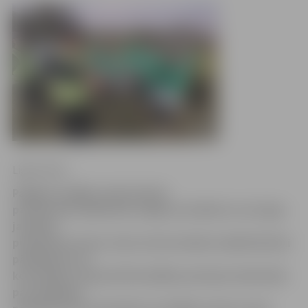
Ligita Vaita
Pagājusi nedēļa, kopš policija
pastiprināti dežūrē pie Jelgavas skolām un uzrauga
jauniešu
pulcēšanās vietas. Kaut arī pie skolām nekādi būtiski
pārkāpumi nav
konstatēti, kopumā Pašvaldības policijas darbinieki
par dažādiem