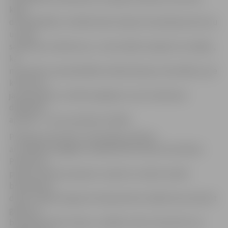
kļūst
disciplinētāki, striktāk ievēro atļauto braukšanas ātrumu
un ceļu
satiksmes noteikumus,» viņš norāda. Viņaprāt, tas tāpēc,
ka
motocikls ir pamanāmāks nekā policijas automašīnas, pie
kurām visi
jau pieraduši, turklāt iespējams, ka arī satiksmes
dalībnieki
apzinās – ar moci policija ir ātrāka.
Policijas motocikli ir vienvietīgi, aprīkoti
ar vairākiem bagāžas nodalījumiem darba inventāram.
Policija tos
plāno izmantot pavasarī, vasarā un rudenī, kamēr
braukšana ir
droša. «Asfalta seguma temperatūrai ir jābūt plus desmit
grādi, lai
braukšana būtu droša,» norāda U.Lācis. Viņš atzīst, ka