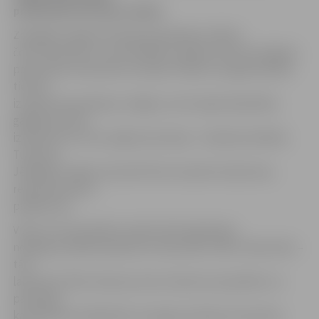
priekšnieks Haralds Laidiņš.
Zemgales reģiona Policijas pārvaldes rīcībā ir
četri motocikli, un, kā norāda H.Laidiņš, līdz šim reģiona
policistiem motociklu nav bijis. Plānots, ka galvenokārt
tie tiks
izmantoti patruļās pa Jelgavu, bet nepieciešamības
gadījumos tiks
izmantoti arī citos reģiona iecirkņos – Bauskā, Dobelē,
Tukumā,
Jēkabpilī. Tāpat motocikli tiks izmantoti eskortam,
reprezentatīvos
pasākumos.
Viens no motocikliem nodots Patruļpolicijas
nodaļas jaunākā inspektora Ulda Lāča rīcībā. «Motocikls –
tā ir
laba lieta. Pāris reižu jau esmu izbraucis pa pilsētu un
pamanīju,
ka satiksmes dalībnieki, ieraugot policijas motociklu,