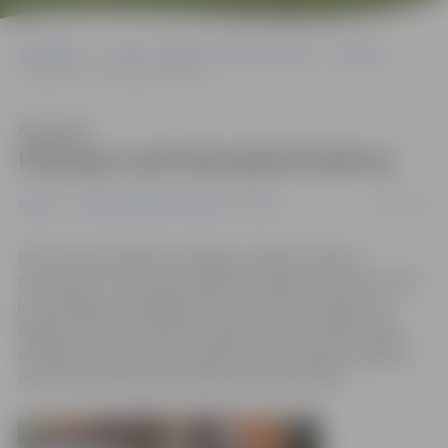
Sākumlapa
Portāla “Jelgavas Vēstnesis” arhīvs
Pilsētā
Policijas moči disciplinē šoferus
Klausīties
Policijas moči disciplinē šoferus
22/06/2015
Pilsētā
Portāla “Jelgavas Vēstnesis” arhīvs
Policisti, patrulējot pa Jelgavu, sākuši izmantot
motociklus. «Tas mums ļauj ātrāk nokļūt notikuma vietā,
jo sastrēgumos vieglāk izbraukt, ērtāk var apbraukt
šķēršļus. Tāpat tas palīdz satiksmes uzraudzībā, īpaši
aktīvajā motosezonā,» norāda Valsts policijas Zemgales
reģiona pārvaldes priekšnieks Haralds Laidiņš.