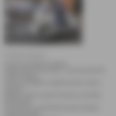
Ilze Knusle-Jankevica
Policisti, patrulējot pa Jelgavu,
sākuši izmantot motociklus. «Tas mums ļauj ātrāk
nokļūt notikuma
vietā, jo sastrēgumos vieglāk izbraukt, ērtāk var
apbraukt
šķēršļus. Tāpat tas palīdz satiksmes uzraudzībā,
īpaši aktīvajā
motosezonā,» norāda Valsts policijas Zemgales
reģiona pārvaldes