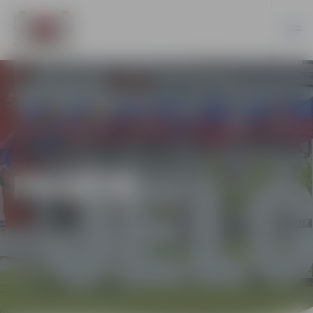
PILSĒTĀ