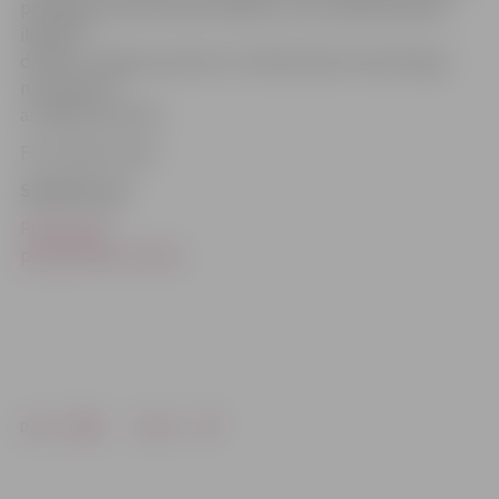
pieslēgties pie tām datu bāzēm, kuras nepieciešamas
ikdienas
darbam. Jelgavas policistu rīcībā esošie motocikli gan
nav aprīkoti
ar tādām ekstrām.
Foto: Raitis Supe
Saistītā ziņa
Policija sāk
pastiprinātus reidus
Drukāt
Dalīties