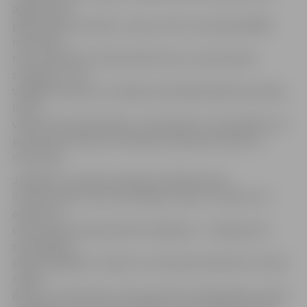
agrāk viņam
pašam bijis motocikls «Jawa», bet to ar policijas BMW
motociklu
nevar salīdzināt. «Motocikls ātrumu uzņem daudz
straujāk, ar to ir
vieglāk manevrēt, situācijās, kad kādam jādzenas pakaļ,
mocis
varētu būt piemērotāks,» tā inspektors. Viņš piebilst, ka
policistiem rīkotas arī mācības, kā pareizi braukt ar
motociklu.
Jāpiebilst, ka Valsts policijas rīcībā kopumā
ir 44 motocikli. 20 no tiem iegūti nupat, ir moderni un
aprīkoti ar
ceļu policijai nepieciešamo ekipējumu – bākugunīm,
speciālajiem
skaņas signāliem, skaļruni, motociklos iebūvēti arī video
radari,
dators un internets, lai ceļu policisti nekavējoties varētu