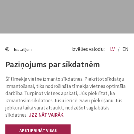
Izvēlies valodu:
LV
EN
Iestatījumi
Paziņojums par sīkdatnēm
Šī tīmekļa vietne izmanto sīkdatnes. Piekrītot sīkdatņu
izmantošanai, tiks nodrošināta tīmekļa vietnes optimāla
darbība. Turpinot vietnes apskati, Jūs piekrītat, ka
izmantosim sīkdatnes Jūsu ierīcē. Savu piekrišanu Jūs
jebkurā laikā varat atsaukt, nodzēšot saglabātās
sīkdatnes.
UZZINĀT VAIRĀK
.
APSTIPRINĀT VISAS