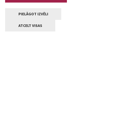
PIELĀGOT IZVĒLI
ATCELT VISAS
Kontakti
Jelgavas valstpilsētas pašvaldība
Lielā iela 11, Jelgava, LV-3001
+371 63005522
pasts@jelgava.lv