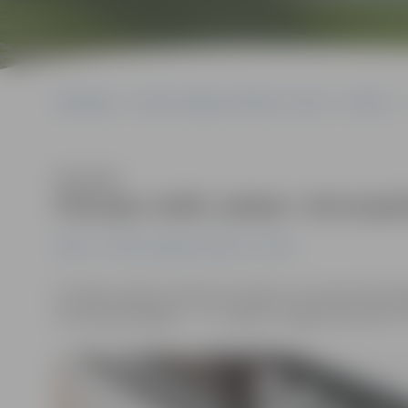
Sākumlapa
Portāla “Jelgavas Vēstnesis” arhīvs
Pilsētā
Klausīties
Policijas reidā «pieķer» ātrump
Pilsētā
Portāla “Jelgavas Vēstnesis” arhīvs
Ar mērķi uzlabot satiksmes drošību, 28. augustā Zemgal
Visvairāk pārkāpēju – 72 – pieķerti Jelgavas pilsētā un