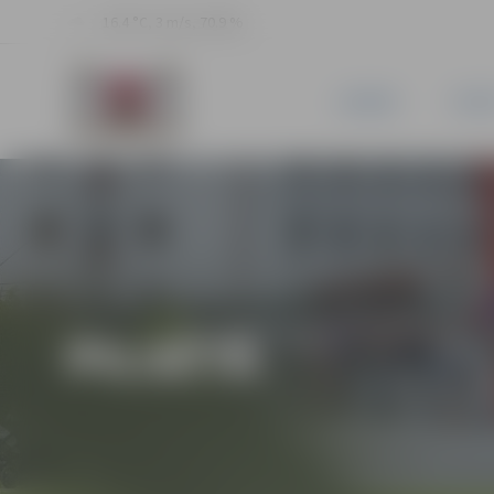
16.4 °C, 3 m/s, 70.9 %
JAUNUMI
PILSĒ
PILSĒTĀ