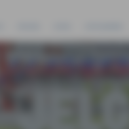
TA
PAŠVALDĪBA
IESTĀDES
KAPITĀLSABIEDRĪBAS