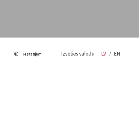
Izvēlies valodu:
LV
EN
Iestatījumi