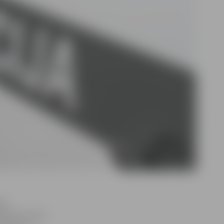
ļas
ministratīvā