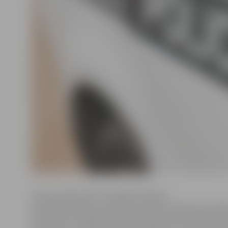
Valsts policijas (VP) Zemgales reģiona
pārvaldes Kārtības policijas biroja Patruļpolicijas noda
darbinieki Zemgales reģionā kopumā noformēja 159 ad