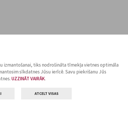
ņu izmantošanai, tiks nodrošināta tīmekļa vietnes optimāla
zmantosim sīkdatnes Jūsu ierīcē. Savu piekrišanu Jūs
atnes.
UZZINĀT VAIRĀK
.
I
ATCELT VISAS