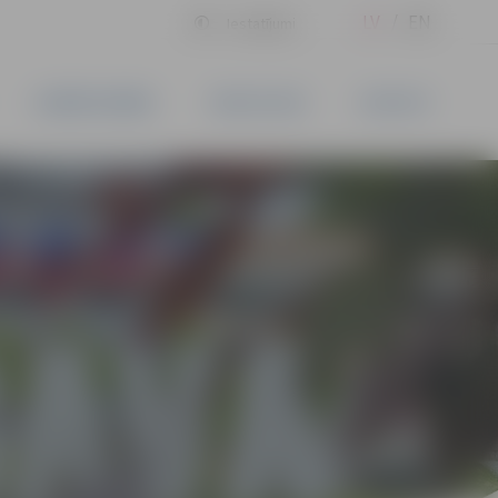
LV
EN
Iestatījumi
UZŅĒMĒJDARBĪBA
PAKALPOJUMI
KONTAKTI