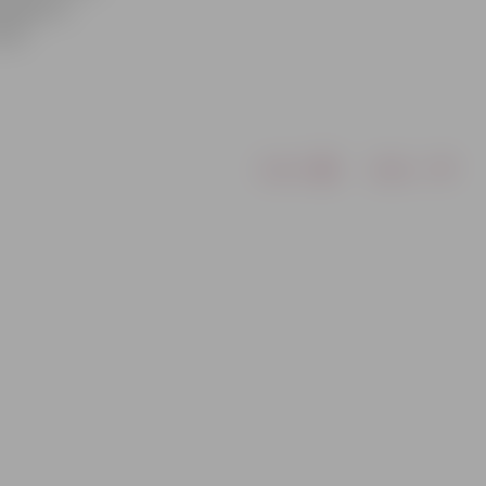
rkāpšanu.
adā.
Drukāt
Dalīties