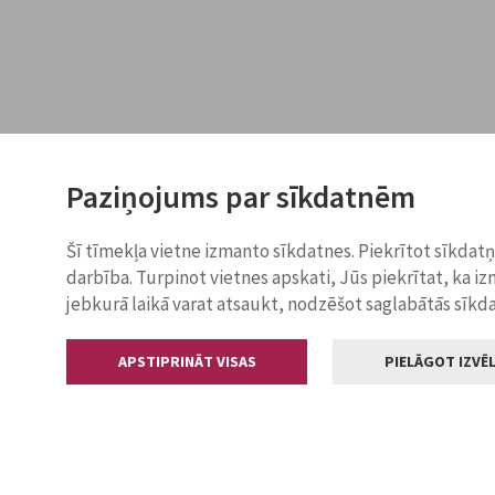
Paziņojums par sīkdatnēm
Šī tīmekļa vietne izmanto sīkdatnes. Piekrītot sīkdat
darbība. Turpinot vietnes apskati, Jūs piekrītat, ka i
jebkurā laikā varat atsaukt, nodzēšot saglabātās sīkd
APSTIPRINĀT VISAS
PIELĀGOT IZVĒL