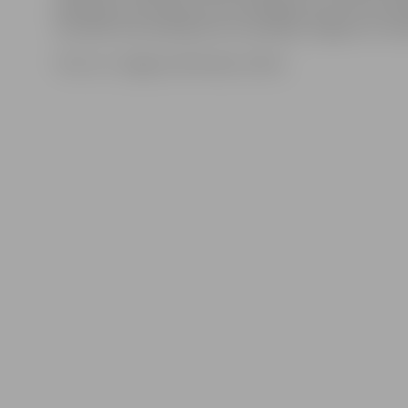
pārkāpuma protokolus autovadītājiem par ātruma pā
Visvairāk autovadītāji ātrumu pārkāpa Jelgavā un nov
Foto: no «Jelgavas Vēstneša» arhīva