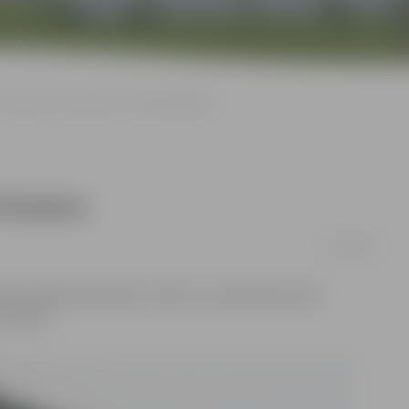
Policijas reidā «pieķer» ātrumpārkāpējus
ārkāpējus
30/08/2019
es reģionā tika rīkots reids ceļu satiksmes jomā.
 novadā.