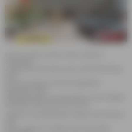
Pacientus laikā no pulksten 10 līdz 15 pieņems
dermatoloģe
Jūlija Kozlova. Pieņemšana notiks rindas kārtībā. Akcijas
dienā
pirms konsultācijas interesentiem jāpiesakās
reģistratūrā, tomēr
iepriekšējs pieraksts nav nepieciešams, informē Jelgavas
poliklīnikas valdes locekle Gunta Arnīte.
Jāpiebilst, ka ļaundabīgu ādas veidojumu jeb melanomu
riska
faktori ir ilgstoša uzturēšanās saulē, bieža solārija