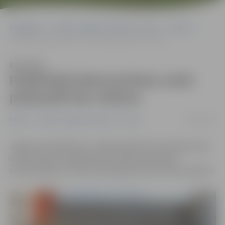
Sākumlapa
Portāla “Jelgavas Vēstnesis” arhīvs
Pilsētā
Poliklīnikā dzimumzīmes varēs pārbaudīt bez maksas
Klausīties
Poliklīnikā dzimumzīmes varēs
pārbaudīt bez maksas
09/05/2016
Pilsētā
Portāla “Jelgavas Vēstnesis” arhīvs
Jelgavas poliklīnika 12. maijā piedalīsies Eiromelanomas
dienas akcijā, piedāvājot bez maksas apmeklēt
dermatologu un veikt aizdomīgas dzimumzīmes apskati.