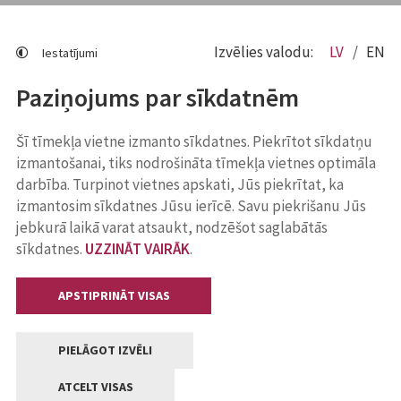
Izvēlies valodu:
LV
EN
Iestatījumi
Paziņojums par sīkdatnēm
Šī tīmekļa vietne izmanto sīkdatnes. Piekrītot sīkdatņu
izmantošanai, tiks nodrošināta tīmekļa vietnes optimāla
darbība. Turpinot vietnes apskati, Jūs piekrītat, ka
izmantosim sīkdatnes Jūsu ierīcē. Savu piekrišanu Jūs
jebkurā laikā varat atsaukt, nodzēšot saglabātās
sīkdatnes.
UZZINĀT VAIRĀK
.
APSTIPRINĀT VISAS
PIELĀGOT IZVĒLI
ATCELT VISAS