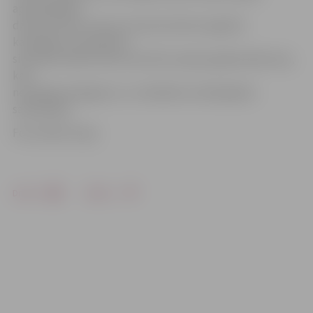
apmeklēšana,
dzimumzīmes trauma, dzimumzīmes regulārs
kairinājums, piemēram,
sievietēm bieži krūštura lencīšu rajonā, gaišais ādas tips,
kad
neveidojas iedegums, un radinieku onkoloģiskas
saslimšanas.
Foto: Raitis Supe
Drukāt
Dalīties