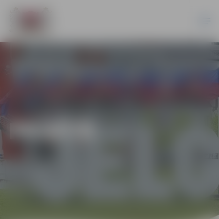
PILSĒTĀ