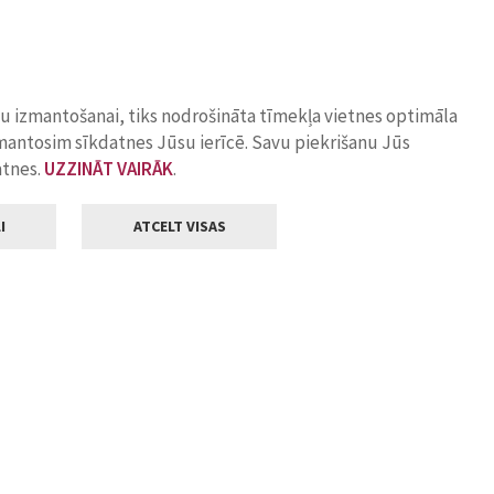
ņu izmantošanai, tiks nodrošināta tīmekļa vietnes optimāla
zmantosim sīkdatnes Jūsu ierīcē. Savu piekrišanu Jūs
atnes.
UZZINĀT VAIRĀK
.
I
ATCELT VISAS
Klientu apkalpošana
ilsētas pašvaldība
Darba laiks
, Jelgava, LV-3001
Pirmdienās
8.00 - 18.00
Otrdienās
8.00 - 17.00