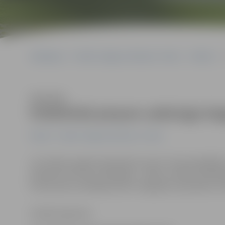
Sākumlapa
Portāla “Jelgavas Vēstnesis” arhīvs
Pilsētā
Klausīties
Poliklīnikā pieņem radioloģe Da
Pilsētā
Portāla “Jelgavas Vēstnesis” arhīvs
Lai risinātu augošo pieprasījumu pēc ultrasonogrāfija
piesaistīt vēl vienu radiologu – darbu uzsākusi radiolo
kvotas šiem izmeklējumiem ir beigušās, speciāliste ul
Sintija Čepanone