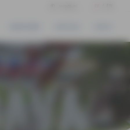
LV
EN
Iestatījumi
UZŅĒMĒJDARBĪBA
PAKALPOJUMI
KONTAKTI