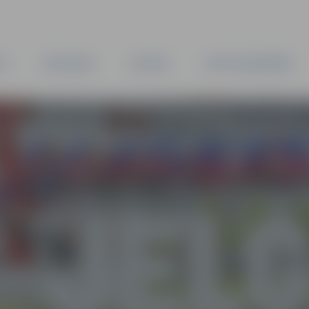
TA
PAŠVALDĪBA
IESTĀDES
KAPITĀLSABIEDRĪBAS