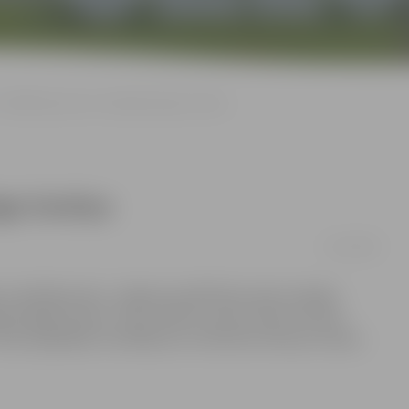
Poliklīnikā pieņem radioloģe Daiga Ozoliņa
iga Ozoliņa
11/12/2015
s izmeklējumiem, Jelgavas poliklīnika radusi iespēju
ģe Daiga Ozoliņa. Tiesa, šobrīd, ņemot vērā, ka valsts
trasonogrāfijas izmeklējumus nodrošina tikai par maksu.