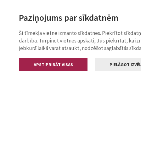
Paziņojums par sīkdatnēm
Šī tīmekļa vietne izmanto sīkdatnes. Piekrītot sīkdat
darbība. Turpinot vietnes apskati, Jūs piekrītat, ka i
jebkurā laikā varat atsaukt, nodzēšot saglabātās sīkd
APSTIPRINĀT VISAS
PIELĀGOT IZVĒL
Kontakti
Jelgavas valstp
Lielā iela 11