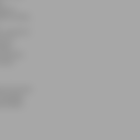
as
jas par
lēmu risinātu,
un pacienti ir
em var,
ītāja,
nas kvotas,
 dotētā
mt trīs reizes
onogrāfijas
mi biežāk,»