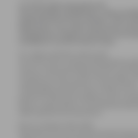
Lai risinātu augošo pieprasījumu pēc
ultrasonogrāfijas izmeklējumiem, Jelgavas poliklī
iespēju piesaistīt vēl vienu radiologu – darbu uzsā
Daiga Ozoliņa. Tiesa, šobrīd, ņemot vērā, ka valst
izmeklējumiem ir beigušās, speciāliste ultrasonog
izmeklējumus nodrošina tikai par maksu.
SIA «Jelgavas poliklīnika» valdes locekle
Gunta Arnīte stāsta, ka šobrīd poliklīnikā pieņem vairā
un katrs no viņiem specializējies konkrētiem izmeklē
«Piemēram, D.Ozoliņa veic vēdera dobuma orgānu, sēk
vairogdziedzera, piena dziedzeru un siekalu dziedzer
ultrasonogrāfiju pacientiem, sākot no 15 gadu vecuma,
piebilstot, ka tādus pašus izmeklējumus veic arī radi
Kalniņa un Ingūna Ambulte, kuras poliklīnikā strādā n
tādēļ nespēj apmierināt pieprasījumu.
Bieži vien radiologi strādā vairākās
darbavietās, līdz ar to nevar pieņemt pacientus katru 