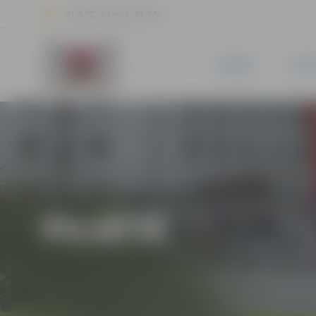
21.9 °C, 3.1 m/s, 81.2 %
JAUNUMI
PILSĒ
PILSĒTĀ