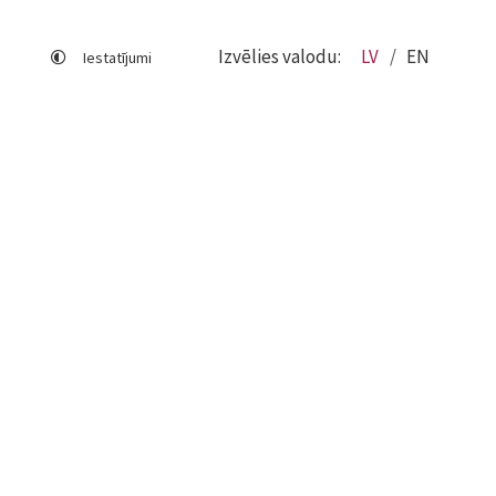
Izvēlies valodu:
LV
EN
Iestatījumi
Lapas karte
Viegli lasīt
Sociālo mediju lietošana