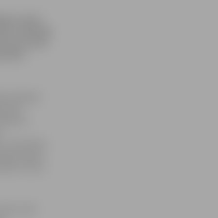
nika radusi
kusi radioloģe
s kvotas šiem
rāfijas
ki radiologi
jumiem.
linieku,
u
» tā G.Arnīte,
oloģes Marika
epilnu slodzi,
dienu tieši