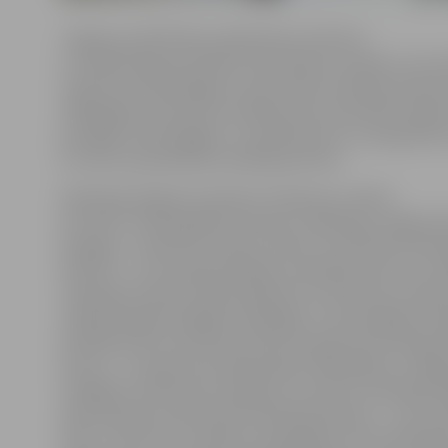
Jelgavas poliklīnikas sabiedrisko attiecību
un mārketinga speciāliste Anda Alksne norāda, ka inov
medicīnas tehnoloģijas strauji ienāk veselības aprūpes
tādēļ gada konferencē vadošie jomas speciālisti iepazī
jaunajām tehnoloģijām, to pielietojumu un pieejamīb
arī valsts apmaksātiem pakalpojumiem.
Radiologs diagnosts Kaspars Stepanovs stāstīs
par tēmu «Elastogrāfija: metode, indikācijas, diagnost
iespējas», medicīnas zinātņu doktors sertificēts kardi
Rudzītis – par kardioembolijas nemedikamentozu prof
radiologs terapeits Māris Mežeckis interesentus iepazī
radioķirurģijas iespējām labdabīgu un ļaundabīgu ve
ārstēšanā, bet asociētais profesors gastroenterologs 
Derovs – ar kapsulas endoskopijas indikācijām un diag
iespējām. Konferencē mediķus uzrunās arī radioloģe d
specializāciju kodolmedicīnā Marika Kalniņa – viņa uzs
tēmu «Pozitronu emisijas tomogrāfijas loma onkoloģi