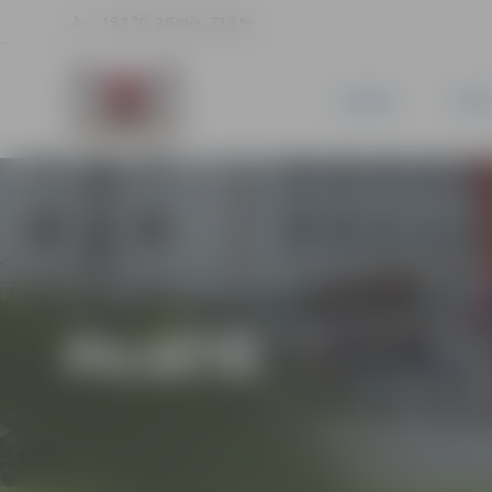
19.3 °C, 2.6 m/s, 73.2 %
JAUNUMI
PILSĒ
PILSĒTĀ