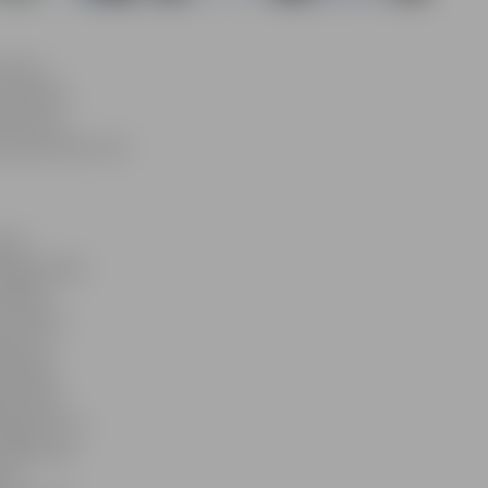
atīvas
 ikdienā,
stinās ar
u pacientiem, kā
ikas
ologs Ainārs
ilaksi,
stinās ar
idojumu
Aleksejs
nostikas
iagnoste ar
tāsies par
skā