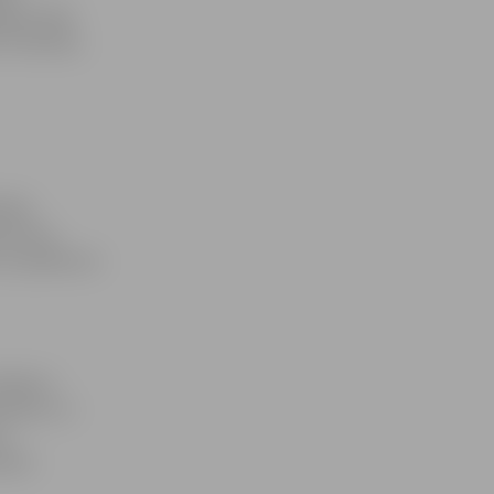
gzne lasīs
e: metodes,
rības
erences
 ar pasākuma
ērķis ir
esloku un
ar
edzi.