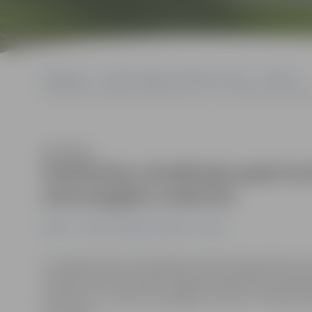
Sākumlapa
Portāla “Jelgavas Vēstnesis” arhīvs
Pilsētā
Poliklīnikas akadēmijas gada konferencē – par jaunajām tehnoloģ
Klausīties
Poliklīnikas akadēmijas gada ko
tehnoloģijām medicīnā
Pilsētā
Portāla “Jelgavas Vēstnesis” arhīvs
23. maijā pulksten 9 Zemgales reģiona Kompetenču att
mediķi aicināti apmeklēt Jelgavas poliklīnikas akad
konferenci «Jaunās tehnoloģijas medicīnā». Dalība pas