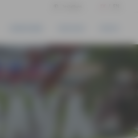
LV
EN
Iestatījumi
UZŅĒMĒJDARBĪBA
PAKALPOJUMI
KONTAKTI