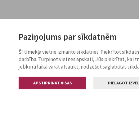
Paziņojums par sīkdatnēm
Šī tīmekļa vietne izmanto sīkdatnes. Piekrītot sīkdat
darbība. Turpinot vietnes apskati, Jūs piekrītat, ka i
jebkurā laikā varat atsaukt, nodzēšot saglabātās sīkd
APSTIPRINĀT VISAS
PIELĀGOT IZVĒL
Kontakti