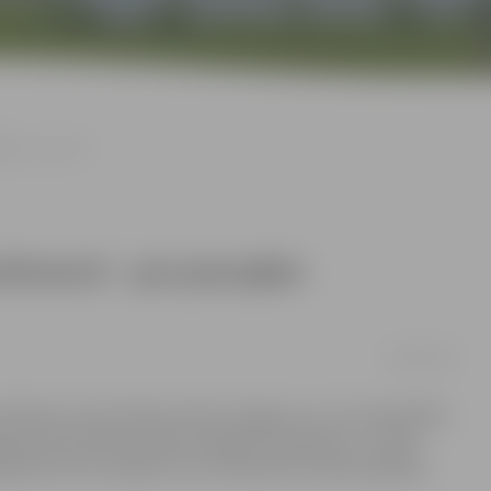
ijām medicīnā
nferencē – par jaunajām
08/05/2019
īstības centrā Svētes ielā 33 Jelgavas un citu pašvaldību
ēmijas pirmā mācību gada noslēguma pasākumu – gada
ākumā ir bez maksas, taču interesenti aicināti iepriekš