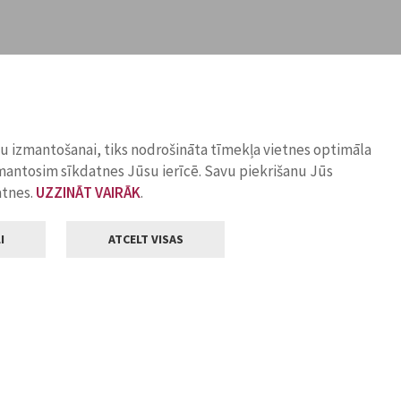
ņu izmantošanai, tiks nodrošināta tīmekļa vietnes optimāla
zmantosim sīkdatnes Jūsu ierīcē. Savu piekrišanu Jūs
atnes.
UZZINĀT VAIRĀK
.
I
ATCELT VISAS
Klientu apkalpošana