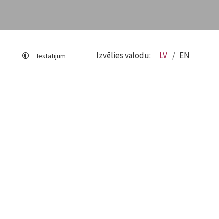
Izvēlies valodu:
LV
EN
Iestatījumi
Lapas karte