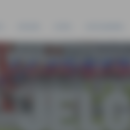
TA
PAŠVALDĪBA
IESTĀDES
KAPITĀLSABIEDRĪBAS