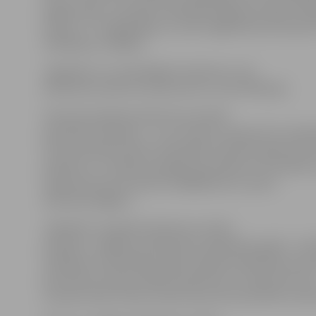
diagnostikā». Savukārt radioloģe diagnoste Ligita Zvai
lekciju «CT angiogrāfija un sirds magnētiskā rezonans
indikācijas, iespējas».
Jāpiebilst, ka, apmeklējot konferenci, tās
dalībnieki saņems kredītpunktus resertifikācijai.
Interesenti gada konferencei aicināti
pieteikties iepriekš – to var izdarīt Latvijas Ārstu bied
informatīvajā sistēmā, kalendārā izvēloties gada konf
pasākumu. Jautājumu gadījumā mediķi var sazināties
organizatoriem pa tālruni 25665504 vai e-pastu
anda.alksne@jp.lv.
Jāpiebilst, ka gada konference notiks
projekta «Jelgavas poliklīnikas akadēmija» gaitā – tā m
mediķiem nodrošināt iespēju regulāri paplašināt redz
pilnveidot profesionālās kompetences, iepazīstoties 
starptautiska līmeņa medicīnas jomas speciālistu pier