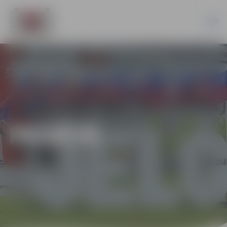
PILSĒTĀ