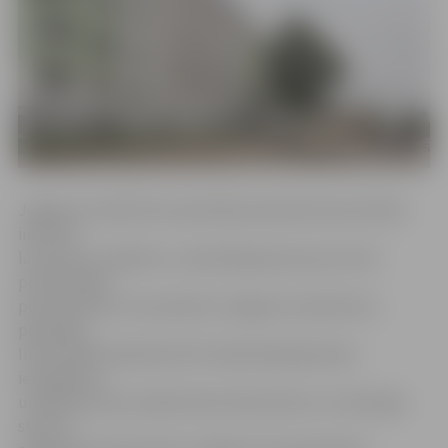
Jelgavas Sociālo lietu pārvaldes pārstāve Dace Diržine
informē:
lai saņemtu pabalstu, represētajai personai vai tās
pilnvarotajai
personai līdz 10. novembrim Jelgavas Sociālo lietu
pārvaldes
Informācijas kabinetā (115. kabinetā) jāiesniedz
iesniegums,
uzrādot personu apliecinošu dokumentu un attiecīgo
statusu