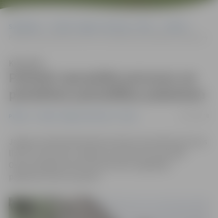
Sākumlapa
Portāla “Jelgavas Vēstnesis” arhīvs
Pilsētā
Politiski represētās personas var pieteikties pašvaldības pabalstam
Klausīties
Politiski represētās personas var
pieteikties pašvaldības pabalstam
03/10/2018
Pilsētā
Portāla “Jelgavas Vēstnesis” arhīvs
Jelgavas pilsētā deklarētās politiski represētās personas
līdz 10. novembrim Jelgavas Sociālo lietu pārvaldē
Oskara Kalpaka ielā 9 var pieteikties ikgadējam
pabalstam 30 eiro apmērā.