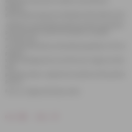
apliecinošu dokumentu. Pabalsts tiks pārskaitīts
pabalsta
pieprasītāja iesniegumā norādītajā kredītiestādes kontā.
Jāpiebilst, ka pašvaldības pabalsts politiski represētām
personām 30 eiro apmērā tiek piešķirts reizi gadā –
novembrī, līdz
ar Latvijas Republikas proklamēšanas gadadienu. Pērn šo
pabalstu
saņēma 236 jelgavnieki, bet šobrīd, pēc Jelgavas Sociālo
lietu
pārvaldes datiem, Jelgavā dzīvo apmēram 320 represēto
personu.
Foto: no «Jelgavas Vēstneša» arhīva
Drukāt
Dalīties