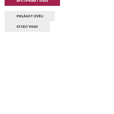
APSTIPRINĀT VISAS
PIELĀGOT IZVĒLI
ATCELT VISAS
Kontakti
Jelgavas valstpilsētas pašvaldība
Lielā iela 11, Jelgava, LV-3001
+371 63005522
pasts@jelgava.lv