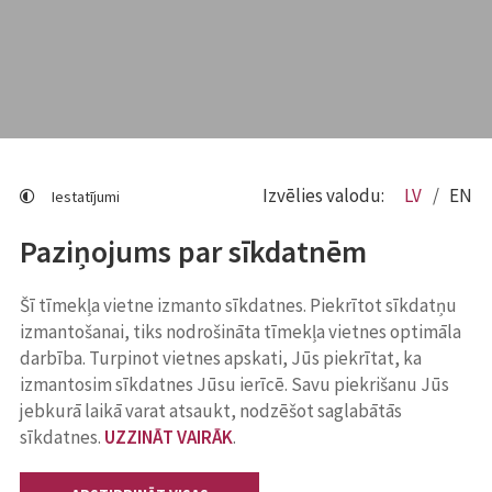
Izvēlies valodu:
LV
EN
Iestatījumi
Paziņojums par sīkdatnēm
Šī tīmekļa vietne izmanto sīkdatnes. Piekrītot sīkdatņu
izmantošanai, tiks nodrošināta tīmekļa vietnes optimāla
darbība. Turpinot vietnes apskati, Jūs piekrītat, ka
izmantosim sīkdatnes Jūsu ierīcē. Savu piekrišanu Jūs
jebkurā laikā varat atsaukt, nodzēšot saglabātās
sīkdatnes.
UZZINĀT VAIRĀK
.