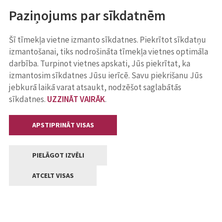
Paziņojums par sīkdatnēm
Šī tīmekļa vietne izmanto sīkdatnes. Piekrītot sīkdatņu
izmantošanai, tiks nodrošināta tīmekļa vietnes optimāla
darbība. Turpinot vietnes apskati, Jūs piekrītat, ka
izmantosim sīkdatnes Jūsu ierīcē. Savu piekrišanu Jūs
jebkurā laikā varat atsaukt, nodzēšot saglabātās
sīkdatnes.
UZZINĀT VAIRĀK
.
APSTIPRINĀT VISAS
PIELĀGOT IZVĒLI
ATCELT VISAS