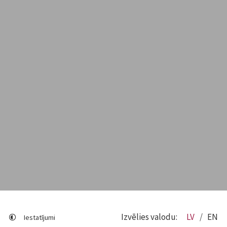
Izvēlies valodu:
LV
EN
Iestatījumi