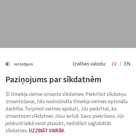
Izvēlies valodu:
LV
EN
Iestatījumi
Paziņojums par sīkdatnēm
Šī tīmekļa vietne izmanto sīkdatnes. Piekrītot sīkdatņu
izmantošanai, tiks nodrošināta tīmekļa vietnes optimāla
darbība. Turpinot vietnes apskati, Jūs piekrītat, ka
izmantosim sīkdatnes Jūsu ierīcē. Savu piekrišanu Jūs
jebkurā laikā varat atsaukt, nodzēšot saglabātās
sīkdatnes.
UZZINĀT VAIRĀK
.