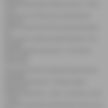
2015. gadā nodaļā reģistrēti 646 jaundzimušie – 335 zēni
un 311
meitenes, kas ir par 58 personām mazāk nekā pērn
reģistrētie
mirušie. Pērn jaundzimušo bijis mazāk nekā 2014. gadā,
kad
dzimtsarakstu nodaļā tika reģistrēti 670 bērniņi. Tiesa,
2014. gadā
dabiskais pieaugums bija pozitīvs – mirušo bija par
diviem mazāk
nekā dzimušo.
No pērn Dzimtsarakstu nodaļā reģistrētajiem bērniem
populārākie
vārdi meitenēm bijuši Elza – 2015. gadā Jelgavā
reģistrētas 12
meitenes ar šādu vārdu –, Sofija – 11 meitenēm, un Alise
– desmit
meitenēm. Vēl populāri vārdi bija Emīlija un Milana. Starp