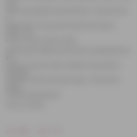
zēnu
vārdiem populārākais vārds bijis Marks – šāds vārds dots
11
jelgavniekiem. Astoņi puisīši nosaukti par Artjomu,
septiņi – par
Artūru, Gustavu, Robertu, Ralfu.
Vēl 2015. gadā Jelgavas Dzimtsarakstu nodaļā reģistrētas
439
laulības, par šķirtu laulību sastādīts 231 paziņojums.
2014. gadā
reģistrēto laulību skaits bijis mazāks – 418. Par šķirtu
laulību
sastādīts 241 paziņojums.
Foto: no JV arhīva
Drukāt
Dalīties