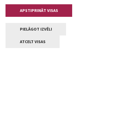
APSTIPRINĀT VISAS
PIELĀGOT IZVĒLI
ATCELT VISAS
Kontakti
Jelgavas valstpilsētas pašvaldība
Lielā iela 11, Jelgava, LV-3001
+371 63005522