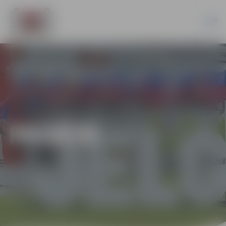
PILSĒTĀ