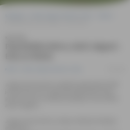
Sākumlapa
Portāla “Jelgavas Vēstnesis” arhīvs
Pilsētā
Populārākie bērnu vārdi Jelgavā – Elza un Marks
Klausīties
Populārākie bērnu vārdi Jelgavā –
Elza un Marks
13/01/2016
Pilsētā
Portāla “Jelgavas Vēstnesis” arhīvs
Jelgavas Dzimtsarakstu nodaļā 215. gadā reģistrēti 646
jaundzimušie, kas ir mazāk nekā reģistrētās mirušās
personas. Līdz ar to dabiskais pieaugums mūsu pilsētā
atkal ir negatīvs.
Jelgavas Dzimtsarakstu nodaļas vadītāja Aina Rokjāne
informē, ka